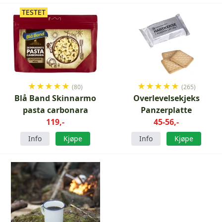
TESTET
★
★
★
★
★
★
★
★
★
★
(80)
(265)
Blå Band Skinnarmo
Overlevelsekjeks
pasta carbonara
Panzerplatte
119,-
45-56,-
Info
Kjøpe
Info
Kjøpe