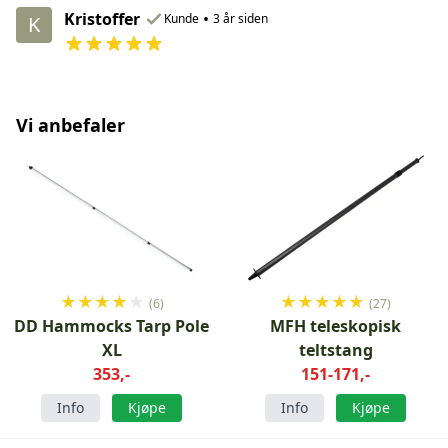
Kristoffer
•
Kunde
3 år siden
K
Vi anbefaler
★
★
★
★
★
★
★
★
★
★
(6)
(27)
DD Hammocks Tarp Pole
MFH teleskopisk
XL
teltstang
353,-
151-171,-
Info
Kjøpe
Info
Kjøpe