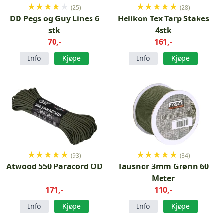
★
★
★
★
★
★
★
★
★
★
(25)
(28)
DD Pegs og Guy Lines 6
Helikon Tex Tarp Stakes
stk
4stk
70,-
161,-
Info
Kjøpe
Info
Kjøpe
★
★
★
★
★
★
★
★
★
★
(93)
(84)
Atwood 550 Paracord OD
Tausnor 3mm Grønn 60
Meter
171,-
110,-
Info
Kjøpe
Info
Kjøpe