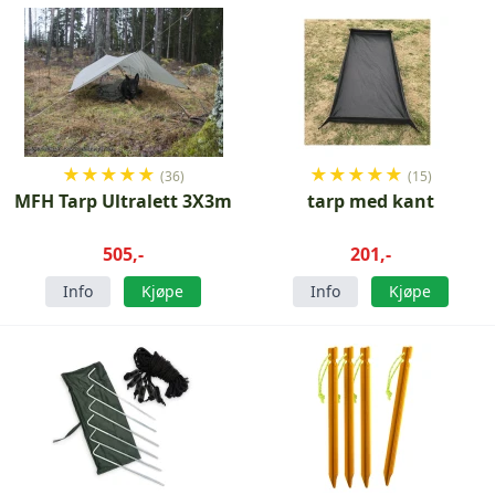
★
★
★
★
★
★
★
★
★
★
(36)
(15)
MFH Tarp Ultralett 3X3m
tarp med kant
505,-
201,-
Info
Kjøpe
Info
Kjøpe