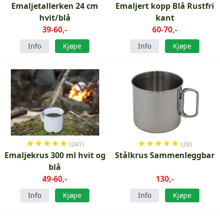
Emaljetallerken 24 cm
Emaljert kopp Blå Rustfri
hvit/blå
kant
39-60,-
60-70,-
Info
Kjøpe
Info
Kjøpe
★
★
★
★
★
★
★
★
★
★
(241)
(26)
Emaljekrus 300 ml hvit og
Stålkrus Sammenleggbar
blå
49-60,-
130,-
Info
Kjøpe
Info
Kjøpe