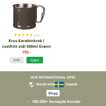
★
★
★
★
★
(17)
Krus Karabinkrok i
rustfritt stål 500ml Grønn
150,-
Info
Kjøpe
OUR INTERNATIONAL SITES
World wide
Svensk
Blogg
180.000+ fornøyde kunder