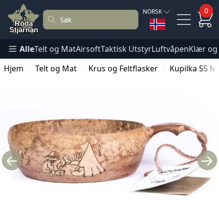
0
NORSK
Alle
Telt og Mat
Airsoft
Taktisk Utstyr
Luftvåpen
Klær og
Hjem
Telt og Mat
Krus og Feltflasker
Kupilka 55 
←
→