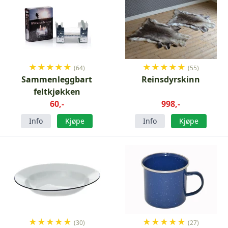
★
★
★
★
★
★
★
★
★
★
(64)
(55)
Sammenleggbart
Reinsdyrskinn
feltkjøkken
60,-
998,-
Info
Kjøpe
Info
Kjøpe
★
★
★
★
★
★
★
★
★
★
(30)
(27)