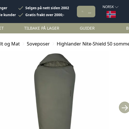
NORSK
inger
Selges på nett siden 2002
de kunder
Gratis frakt over 2000;-
ET
TILBAKE PÅ LAGER
GUIDER
B
lt og Mat
Soveposer
Highlander Nite-Shield 50 somm
→