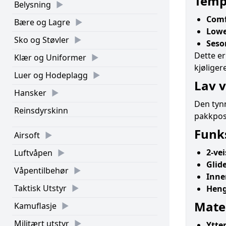
Temp
Belysning
Comf
Bære og Lagre
Lowe
Sko og Støvler
Seso
Dette er
Klær og Uniformer
kjøliger
Luer og Hodeplagg
Lav v
Hansker
Den tyn
Reinsdyrskinn
pakkpose
Funk
Airsoft
2-vei
Luftvåpen
Glid
Våpentilbehør
Inne
Taktisk Utstyr
Heng
Mate
Kamuflasje
Militært utstyr
Ytter