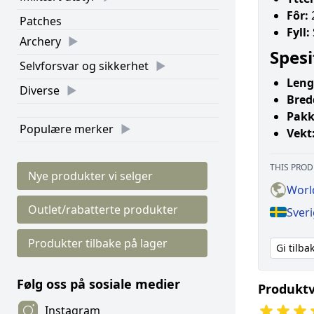
Fôr:
Patches
Fyll:
Archery
Spesi
Selvforsvar og sikkerhet
Leng
Diverse
Bred
Pakk
Populære merker
Vekt
THIS PROD
Nye produkter vi selger
Worl
Outlet/rabatterte produkter
Sver
Produkter tilbake på lager
Gi tilb
Følg oss på sosiale medier
Produktv
Instagram