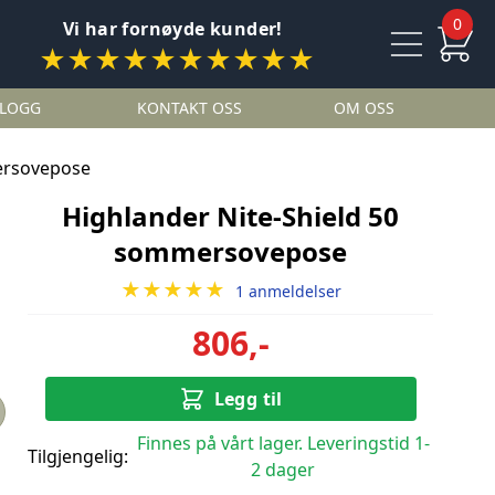
0
Vi har fornøyde kunder!
★★★★★★★★★★
LOGG
KONTAKT OSS
OM OSS
ersovepose
Highlander Nite-Shield 50
sommersovepose
★★★★★
1 anmeldelser
806,-
Legg til
Finnes på vårt lager. Leveringstid 1-
Tilgjengelig:
2 dager