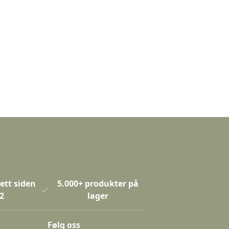
ett siden
5.000+ produkter på
2
lager
Følg oss