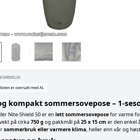
ESKRIVELSE
ksten er oversatt med AI.
 og kompakt sommersovepose – 1-seso
er Nite-Shield 50 er en
lett sommersovepose
for varme for
vekt på cirka
750 g
og pakkmål på
25 x 15 cm
er den enkel å
or
sommerbruk eller varmere klima
, heller enn vår og høst