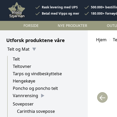
Rask levering med UPS
500.000+ bestill
Betal med Vipps og mer
180.000+ fornøy
FORSIDE
NYE PRODUKTER
OUTL
Hjem
Te
Utforsk produktene våre
Telt og Mat
Telt
Teltovner
Tarps og vindbeskyttelse
Hengekøye
Poncho og poncho telt
←
Vannrensing
Soveposer
Carinthia sovepose