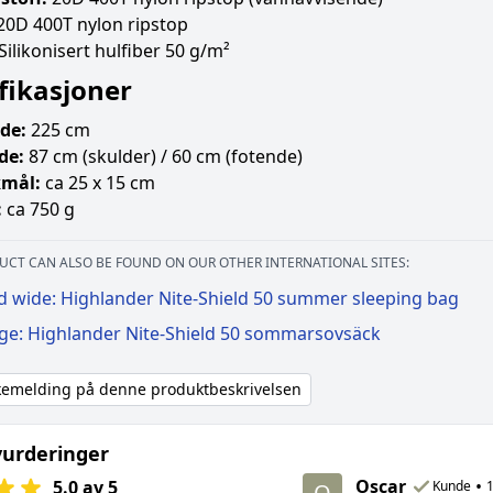
20D 400T nylon ripstop
Silikonisert hulfiber 50 g/m²
fikasjoner
de:
225 cm
de:
87 cm (skulder) / 60 cm (fotende)
mål:
ca 25 x 15 cm
:
ca 750 g
UCT CAN ALSO BE FOUND ON OUR OTHER INTERNATIONAL SITES:
d wide: Highlander Nite-Shield 50 summer sleeping bag
ige: Highlander Nite-Shield 50 sommarsovsäck
akemelding på denne produktbeskrivelsen
urderinger
Oscar
•
5.0 av 5
Kunde
1
O