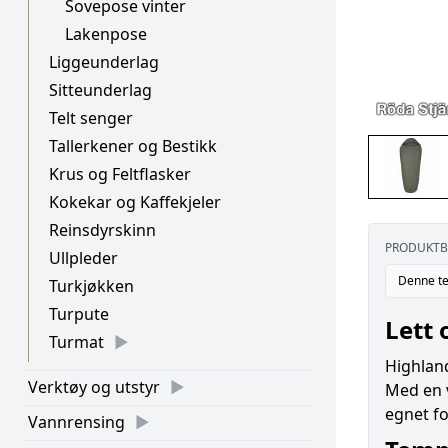
Sovepose vinter
Lakenpose
Liggeunderlag
Sitteunderlag
Telt senger
Tallerkener og Bestikk
Krus og Feltflasker
Kokekar og Kaffekjeler
Reinsdyrskinn
PRODUKTB
Ullpleder
Denne te
Turkjøkken
Turpute
Lett
Turmat
Highland
Verktøy og utstyr
Med en 
egnet f
Vannrensing