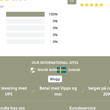
ser
100%
0%
0%
0%
0%
OUR INTERNATIONAL SITES
World wide
Svensk
Blogg
 levering med
Betal med Vipps og
Selges på n
UPS
mer
200
ndle hos oss
Kundeservice