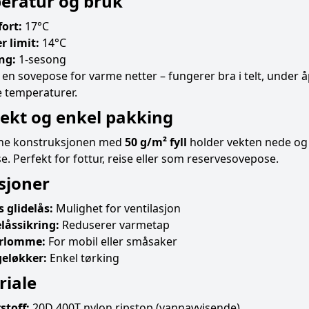
eratur og bruk
ort:
17°C
r limit:
14°C
ng:
1-sesong
 en sovepose for varme netter – fungerer bra i telt, under
e temperaturer.
ekt og enkel pakking
ne konstruksjonen med
50 g/m² fyll
holder vekten nede og
. Perfekt for fottur, reise eller som reservesovepose.
sjoner
s glidelås:
Mulighet for ventilasjon
elåssikring:
Reduserer varmetap
rlomme:
For mobil eller småsaker
eløkker:
Enkel tørking
riale
stoff:
20D 400T nylon ripstop (vannavvisende)