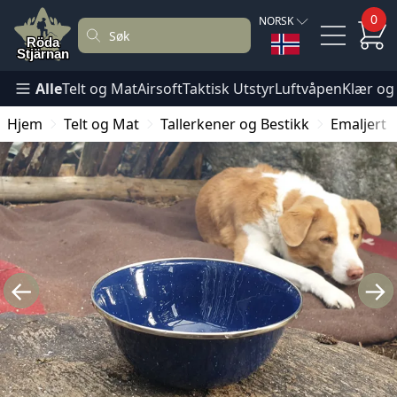
0
NORSK
Alle
Telt og Mat
Airsoft
Taktisk Utstyr
Luftvåpen
Klær og
Hjem
Telt og Mat
Tallerkener og Bestikk
Emaljert b
←
→