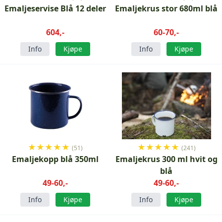
Emaljeservise Blå 12 deler
Emaljekrus stor 680ml blå
604,-
60-70,-
Info
Kjøpe
Info
Kjøpe
★
★
★
★
★
★
★
★
★
★
(51)
(241)
Emaljekopp blå 350ml
Emaljekrus 300 ml hvit og
blå
49-60,-
49-60,-
Info
Kjøpe
Info
Kjøpe