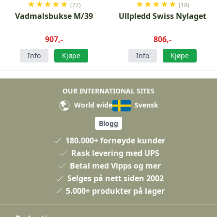
★
★
★
★
★
★
★
★
★
★
(72)
(18)
Vadmalsbukse M/39
Ullpledd Swiss Nylaget
907,-
806,-
Info
Kjøpe
Info
Kjøpe
OUR INTERNATIONAL SITES
World wide
Svensk
Blogg
180.000+ fornøyde kunder
Rask levering med UPS
Betal med Vipps og mer
Selges på nett siden 2002
5.000+ produkter på lager