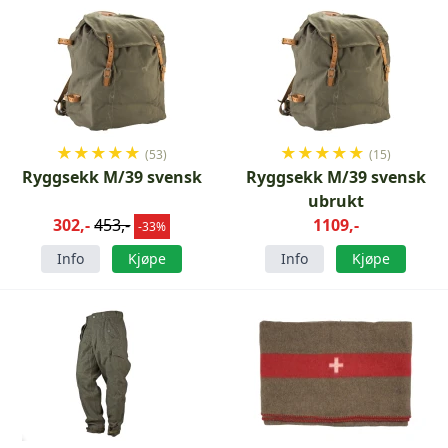
★
★
★
★
★
★
★
★
★
★
(53)
(15)
Ryggsekk M/39 svensk
Ryggsekk M/39 svensk
ubrukt
302,-
453,-
1109,-
-33%
Info
Kjøpe
Info
Kjøpe