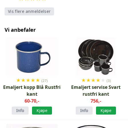
Vis flere anmeldelser
Vi anbefaler
★
★
★
★
★
★
★
★
★
★
(27)
(3)
Emaljert kopp Blå Rustfri
Emaljert servise Svart
kant
rustfri kant
60-70,-
756,-
Info
Kjøpe
Info
Kjøpe