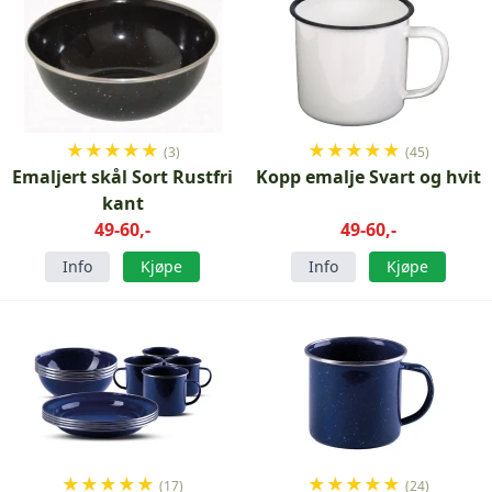
★
★
★
★
★
★
★
★
★
★
(3)
(45)
Emaljert skål Sort Rustfri
Kopp emalje Svart og hvit
kant
49-60,-
49-60,-
Info
Kjøpe
Info
Kjøpe
★
★
★
★
★
★
★
★
★
★
(17)
(24)