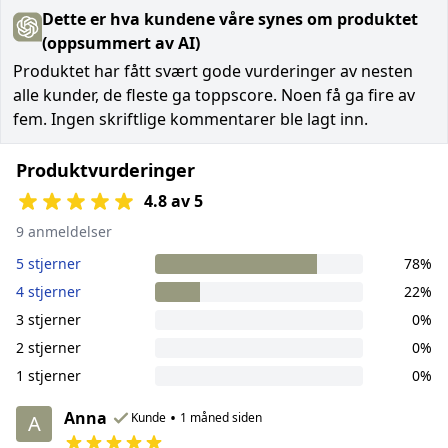
Dette er hva kundene våre synes om produktet
(oppsummert av AI)
Produktet har fått svært gode vurderinger av nesten
alle kunder, de fleste ga toppscore. Noen få ga fire av
fem. Ingen skriftlige kommentarer ble lagt inn.
Produktvurderinger
4.8 av 5
9 anmeldelser
5 stjerner
78%
4 stjerner
22%
3 stjerner
0%
2 stjerner
0%
1 stjerner
0%
Anna
•
Kunde
1 måned siden
A