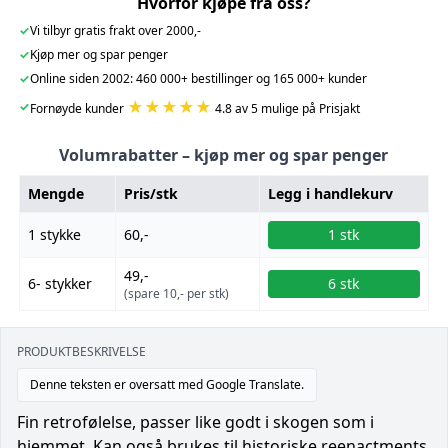
Hvorfor kjøpe fra oss?
✓
Vi tilbyr gratis frakt over 2000,-
✓
Kjøp mer og spar penger
✓
Online siden 2002: 460 000+ bestillinger og 165 000+ kunder
★★★★★
✓
Fornøyde kunder
4.8 av 5 mulige på Prisjakt
Volumrabatter – kjøp mer og spar penger
Mengde
Pris/stk
Legg i handlekurv
1 stykke
60,-
1 stk
49,-
6- stykker
6 stk
(spare 10,- per stk)
PRODUKTBESKRIVELSE
Denne teksten er oversatt med Google Translate.
Fin retrofølelse, passer like godt i skogen som i
hjemmet. Kan også brukes til historiske reenactments