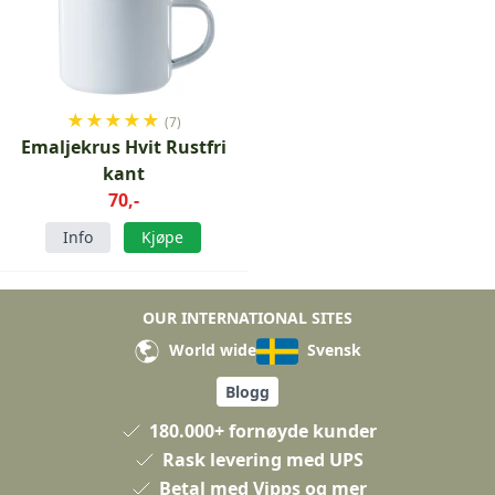
★
★
★
★
★
(7)
Emaljekrus Hvit Rustfri
kant
70,-
Info
Kjøpe
OUR INTERNATIONAL SITES
World wide
Svensk
Blogg
180.000+ fornøyde kunder
Rask levering med UPS
Betal med Vipps og mer