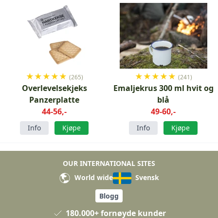
★
★
★
★
★
★
★
★
★
★
(265)
(241)
Overlevelsekjeks
Emaljekrus 300 ml hvit og
Panzerplatte
blå
44-56,-
49-60,-
Info
Kjøpe
Info
Kjøpe
OUR INTERNATIONAL SITES
World wide
Svensk
Blogg
180.000+ fornøyde kunder