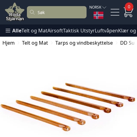
0
NORSK
Alle
Telt og Mat
Airsoft
Taktisk Utstyr
Luftvåpen
Klær og
Hjem
Telt og Mat
Tarps og vindbeskyttelse
DD Sup