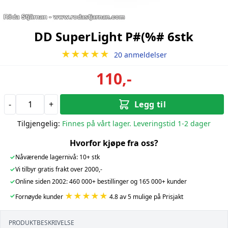
DD SuperLight P#(%# 6stk
★★★★★
20 anmeldelser
110,-
-
+
Legg til
Tilgjengelig:
Finnes på vårt lager. Leveringstid 1-2 dager
Hvorfor kjøpe fra oss?
✓
Nåværende lagernivå: 10+ stk
✓
Vi tilbyr gratis frakt over 2000,-
✓
Online siden 2002: 460 000+ bestillinger og 165 000+ kunder
★★★★★
✓
Fornøyde kunder
4.8 av 5 mulige på Prisjakt
PRODUKTBESKRIVELSE