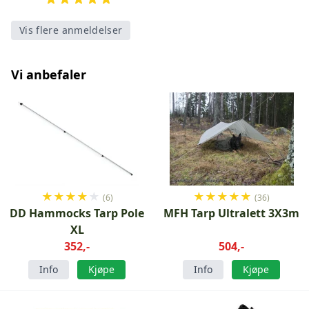
Vis flere anmeldelser
Vi anbefaler
★
★
★
★
★
★
★
★
★
★
(6)
(36)
DD Hammocks Tarp Pole
MFH Tarp Ultralett 3X3m
XL
352,-
504,-
Info
Kjøpe
Info
Kjøpe