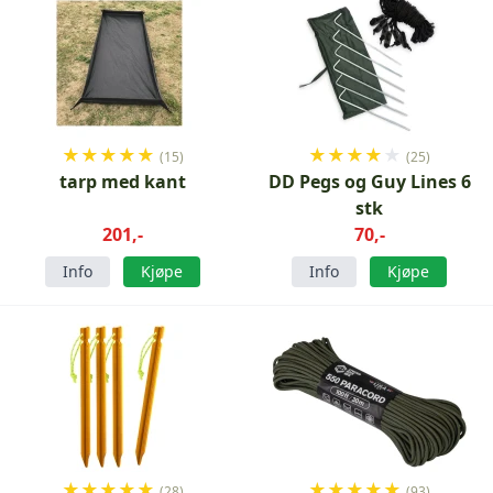
★
★
★
★
★
★
★
★
★
★
(15)
(25)
tarp med kant
DD Pegs og Guy Lines 6
stk
201,-
70,-
Info
Kjøpe
Info
Kjøpe
★
★
★
★
★
★
★
★
★
★
(28)
(93)