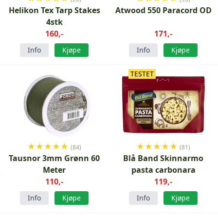
Helikon Tex Tarp Stakes
Atwood 550 Paracord OD
4stk
160,-
171,-
Info
Kjøpe
Info
Kjøpe
TESTET
★
★
★
★
★
★
★
★
★
★
(84)
(81)
Tausnor 3mm Grønn 60
Blå Band Skinnarmo
Meter
pasta carbonara
110,-
119,-
Info
Kjøpe
Info
Kjøpe