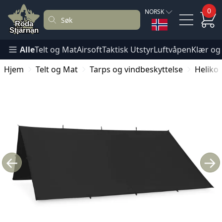
0
NORSK
Alle
Telt og Mat
Airsoft
Taktisk Utstyr
Luftvåpen
Klær og
Hjem
Telt og Mat
Tarps og vindbeskyttelse
Helikon
←
→