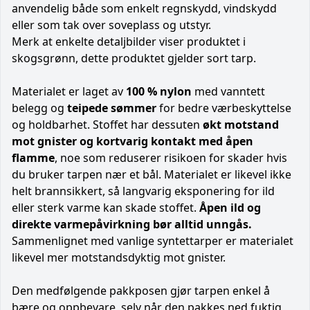
anvendelig både som enkelt regnskydd, vindskydd
eller som tak over soveplass og utstyr.
Merk at enkelte detaljbilder viser produktet i
skogsgrønn, dette produktet gjelder sort tarp.
Materialet er laget av
100 % nylon
med vanntett
belegg og
teipede sømmer
for bedre værbeskyttelse
og holdbarhet. Stoffet har dessuten
økt motstand
mot gnister og kortvarig kontakt med åpen
flamme
, noe som reduserer risikoen for skader hvis
du bruker tarpen nær et bål. Materialet er likevel ikke
helt brannsikkert, så langvarig eksponering for ild
eller sterk varme kan skade stoffet.
Åpen ild og
direkte varmepåvirkning bør alltid unngås.
Sammenlignet med vanlige syntettarper er materialet
likevel mer motstandsdyktig mot gnister.
Den medfølgende pakkposen gjør tarpen enkel å
bære og oppbevare, selv når den pakkes ned fuktig