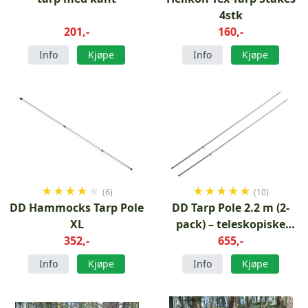
4stk
201,-
160,-
Info
Kjøpe
Info
Kjøpe
★
★
★
★
★
★
★
★
★
★
(6)
(10)
DD Hammocks Tarp Pole
DD Tarp Pole 2.2 m (2-
XL
pack) – teleskopiske
352,-
tarpstenger
655,-
Info
Kjøpe
Info
Kjøpe