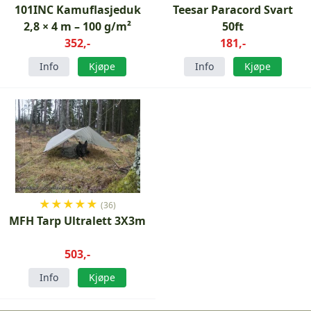
101INC Kamuflasjeduk
Teesar Paracord Svart
2,8 × 4 m – 100 g/m²
50ft
352,-
181,-
Info
Kjøpe
Info
Kjøpe
★
★
★
★
★
(36)
MFH Tarp Ultralett 3X3m
503,-
Info
Kjøpe