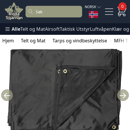
0
NORSK
Alle
Telt og Mat
Airsoft
Taktisk Utstyr
Luftvåpen
Klær og
Hjem
Telt og Mat
Tarps og vindbeskyttelse
MFH Ta
←
→