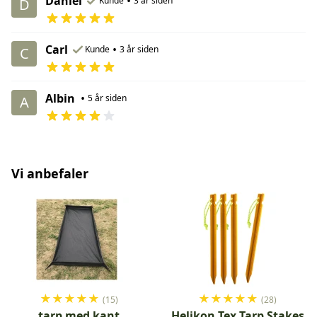
Daniel
•
Kunde
3 år siden
D
Carl
•
Kunde
3 år siden
C
Albin
•
5 år siden
A
Vi anbefaler
★
★
★
★
★
★
★
★
★
★
(15)
(28)
tarp med kant
Helikon Tex Tarp Stakes