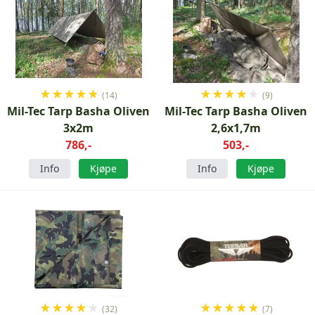
★
★
★
★
★
★
★
★
★
★
(14)
(9)
Mil-Tec Tarp Basha Oliven
Mil-Tec Tarp Basha Oliven
3x2m
2,6x1,7m
786,-
503,-
Info
Kjøpe
Info
Kjøpe
★
★
★
★
★
★
★
★
★
★
(32)
(7)