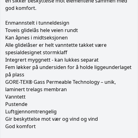
en sikker beskyttelse mot elementene sammen med
god komfort.
Enmannstelt i tunneldesign
Toveis glidelås hele veien rundt
Kan åpnes i midtseksjonen
Alle glidelåser er helt vanntette takket være
spesialdesignet stormklaff
Integrert myggnett - kan lukkes separat
Fem løkker på undersiden for å holde liggeunderlaget
på plass
GORE-TEX® Gass Permeable Technology – unik,
laminert trelags membran
Vanntett
Pustende
Luftgjennomtrengelig
Gir beskyttelse mot vær og vind og vind
God komfort