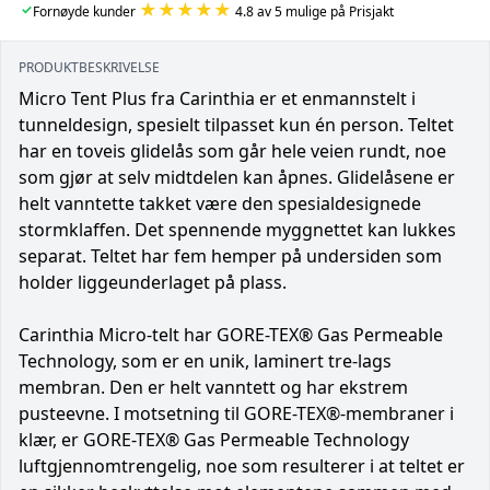
★★★★★
✓
Fornøyde kunder
4.8 av 5 mulige på Prisjakt
PRODUKTBESKRIVELSE
Micro Tent Plus fra Carinthia er et enmannstelt i
tunneldesign, spesielt tilpasset kun én person. Teltet
har en toveis glidelås som går hele veien rundt, noe
som gjør at selv midtdelen kan åpnes. Glidelåsene er
helt vanntette takket være den spesialdesignede
stormklaffen. Det spennende myggnettet kan lukkes
separat. Teltet har fem hemper på undersiden som
holder liggeunderlaget på plass.
Carinthia Micro-telt har GORE-TEX® Gas Permeable
Technology, som er en unik, laminert tre-lags
membran. Den er helt vanntett og har ekstrem
pusteevne. I motsetning til GORE-TEX®-membraner i
klær, er GORE-TEX® Gas Permeable Technology
luftgjennomtrengelig, noe som resulterer i at teltet er