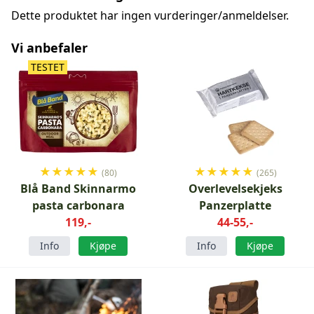
Dette produktet har ingen vurderinger/anmeldelser.
Vi anbefaler
TESTET
★
★
★
★
★
★
★
★
★
★
(80)
(265)
Blå Band Skinnarmo
Overlevelsekjeks
pasta carbonara
Panzerplatte
119,-
44-55,-
Info
Kjøpe
Info
Kjøpe