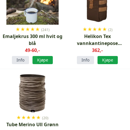
★
★
★
★
★
★
★
★
★
★
(241)
(2)
Emaljekrus 300 ml hvit og
Helikon Tex
blå
vannkantinepose
49-60,-
Jordbrun leire
362,-
Info
Kjøpe
Info
Kjøpe
★
★
★
★
★
(20)
Tube Merino Ull Grønn