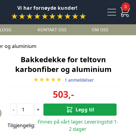
0
Vi har fornøyde kunder!
★★★★★★★★★★
LOGG
KONTAKT OSS
OM OSS
er og aluminium
Bakkedekke for teltovn
karbonfiber og aluminium
★★★★★
1 anmeldelser
503,-
-
+
Legg til
Finnes på vårt lager. Leveringstid 1-
Tilgjengelig:
2 dager