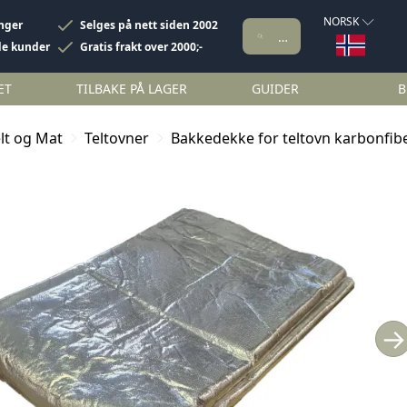
NORSK
inger
Selges på nett siden 2002
de kunder
Gratis frakt over 2000;-
ET
TILBAKE PÅ LAGER
GUIDER
B
lt og Mat
Teltovner
Bakkedekke for teltovn karbonfib
→