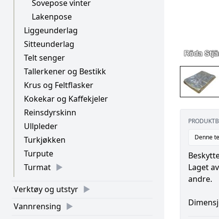
Sovepose vinter
Lakenpose
Liggeunderlag
Sitteunderlag
Telt senger
Tallerkener og Bestikk
Krus og Feltflasker
Kokekar og Kaffekjeler
Reinsdyrskinn
PRODUKTB
Ullpleder
Denne te
Turkjøkken
Turpute
Beskytte
Laget a
Turmat
andre.
Verktøy og utstyr
Dimensj
Vannrensing