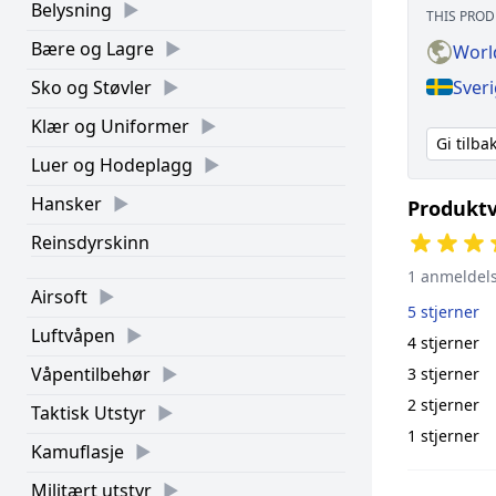
Belysning
THIS PROD
Bære og Lagre
Worl
Sver
Sko og Støvler
Klær og Uniformer
Gi tilb
Luer og Hodeplagg
Hansker
Produktv
Reinsdyrskinn
1 anmeldel
Airsoft
5 stjerner
Luftvåpen
4 stjerner
Våpentilbehør
3 stjerner
2 stjerner
Taktisk Utstyr
1 stjerner
Kamuflasje
Militært utstyr