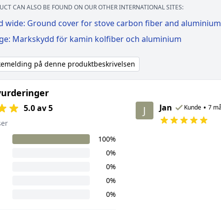
UCT CAN ALSO BE FOUND ON OUR OTHER INTERNATIONAL SITES:
d wide: Ground cover for stove carbon fiber and aluminium
ige: Markskydd för kamin kolfiber och aluminium
akemelding på denne produktbeskrivelsen
urderinger
Jan
•
5.0 av 5
Kunde
7 må
J
ser
100%
0%
0%
0%
0%