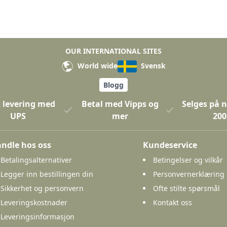
OUR INTERNATIONAL SITES
World wide
Svensk
Blogg
 levering med
Betal med Vipps og
Selges på n
UPS
mer
200
ndle hos oss
Kundeservice
Betalingsalternativer
Betingelser og vilkår
Legger inn bestillingen din
Personvernerklæring
Sikkerhet og personvern
Ofte stilte spørsmål
Leveringskostnader
Kontakt oss
Leveringsinformasjon