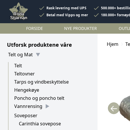
Rask levering med UPS
500.000+ bestill
Betal med Vipps og mer
180.000+ fornøy
FORSIDE
NYE PRODUKTER
OUTL
Hjem
Te
Utforsk produktene våre
Telt og Mat
Telt
Teltovner
Tarps og vindbeskyttelse
Hengekøye
Poncho og poncho telt
←
Vannrensing
Soveposer
Carinthia sovepose