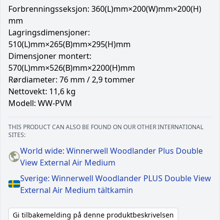
Forbrenningsseksjon: 360(L)mm×200(W)mm×200(H)
mm
Lagringsdimensjoner:
510(L)mm×265(B)mm×295(H)mm
Dimensjoner montert:
570(L)mm×526(B)mm×2200(H)mm
Rørdiameter: 76 mm / 2,9 tommer
Nettovekt: 11,6 kg
Modell: WW-PVM
THIS PRODUCT CAN ALSO BE FOUND ON OUR OTHER INTERNATIONAL
SITES:
World wide: Winnerwell Woodlander Plus Double
View External Air Medium
Sverige: Winnerwell Woodlander PLUS Double View
External Air Medium tältkamin
Gi tilbakemelding på denne produktbeskrivelsen