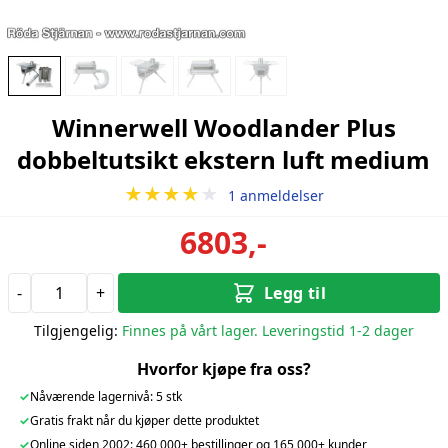
Winnerwell Woodlander Plus
dobbeltutsikt ekstern luft medium
★★★★
★
1 anmeldelser
6803,-
-
+
Legg til
Tilgjengelig:
Finnes på vårt lager. Leveringstid 1-2 dager
Hvorfor kjøpe fra oss?
✓
Nåværende lagernivå: 5 stk
✓
Gratis frakt når du kjøper dette produktet
✓
Online siden 2002: 460 000+ bestillinger og 165 000+ kunder