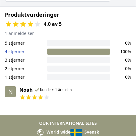
Produktvurderinger
4.0 av 5
1 anmeldelser
5 stjerner
0%
4 stjerner
100%
3 stjerner
0%
2 stjerner
0%
1 stjerner
0%
Noah
•
Kunde
1 år siden
N
OUR INTERNATIONAL SITES
World wide
Svensk