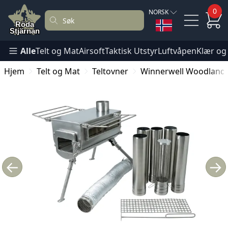
0
NORSK
Alle
Telt og Mat
Airsoft
Taktisk Utstyr
Luftvåpen
Klær og
Hjem
Telt og Mat
Teltovner
Winnerwell Woodlander
←
→