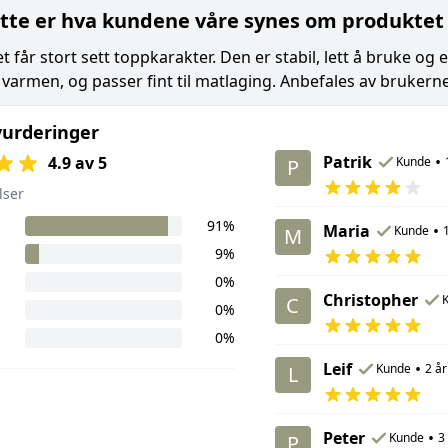
tte er hva kundene våre synes om produktet
 får stort sett toppkarakter. Den er stabil, lett å bruke og
 varmen, og passer fint til matlaging. Anbefales av brukerne
urderinger
Patrik
•
4.9 av 5
Kunde
P
lser
91%
Maria
•
Kunde
M
9%
0%
Christopher
C
0%
0%
Leif
•
Kunde
2 år
L
Peter
•
Kunde
3
P