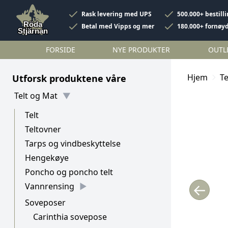
Rask levering med UPS
500.000+ bestill
Betal med Vipps og mer
180.000+ fornøy
FORSIDE
NYE PRODUKTER
OUTL
Hjem
Te
Utforsk produktene våre
Telt og Mat
Telt
Teltovner
Tarps og vindbeskyttelse
Hengekøye
Poncho og poncho telt
←
Vannrensing
Soveposer
Carinthia sovepose