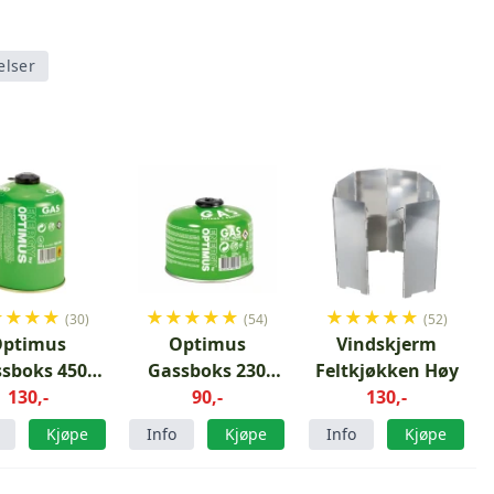
elser
★
★
★
★
★
★
★
★
★
★
★
★
★
★
(30)
(54)
(52)
Optimus
Optimus
Vindskjerm
sboks 450
Gassboks 230
Feltkjøkken Høy
gram
130,-
gram
90,-
130,-
Kjøpe
Info
Kjøpe
Info
Kjøpe