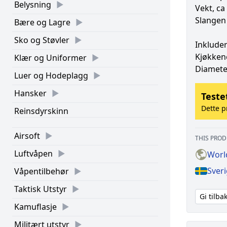
Belysning
Vekt, ca
Slangen 
Bære og Lagre
Sko og Støvler
Inklude
Kjøkken
Klær og Uniformer
Diameter
Luer og Hodeplagg
Hansker
Teste
Dette p
Reinsdyrskinn
Airsoft
THIS PROD
Luftvåpen
Worl
Sver
Våpentilbehør
Taktisk Utstyr
Gi tilb
Kamuflasje
Militært utstyr