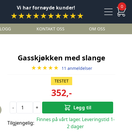
0
Vi har fornøyde kunder!
★★★★★★★★★★
LOGG
KONTAKT OSS
OM OSS
Gasskjøkken med slange
★★★★★
11 anmeldelser
TESTET
352,-
-
+
Legg til
Finnes på vårt lager. Leveringstid 1-
Tilgjengelig:
2 dager