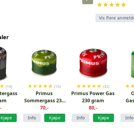
Vis flere anmeld
aler
★
★
★
★
★
★
★
★
★
★
★
★
(19)
(15)
(32)
tergass
Primus
Primus Power Gas
ram
Sommergass 230
230 gram
Gas
-
gram
70,-
80,-
Kjøpe
Info
Kjøpe
Info
Kjøpe
Info