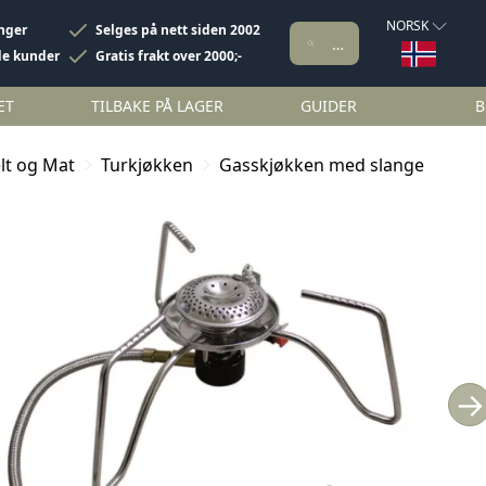
NORSK
inger
Selges på nett siden 2002
de kunder
Gratis frakt over 2000;-
ET
TILBAKE PÅ LAGER
GUIDER
B
lt og Mat
Turkjøkken
Gasskjøkken med slange
→