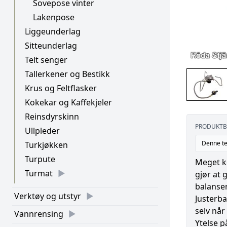
Sovepose vinter
Lakenpose
Liggeunderlag
Sitteunderlag
Telt senger
Tallerkener og Bestikk
Krus og Feltflasker
Kokekar og Kaffekjeler
Reinsdyrskinn
PRODUKTB
Ullpleder
Denne te
Turkjøkken
Turpute
Meget k
Turmat
gjør at 
balanser
Verktøy og utstyr
Justerba
selv når 
Vannrensing
Ytelse p