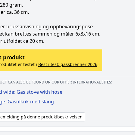
 280 gram.
er ca. 36 cm.
rer bruksanvisning og oppbevaringspose
et kan brettes sammen og måler 6x8x16 cm.
 utfoldet ca 20 cm.
t produkt
roduktet er testet i
Best i test: gassbrenner 2026
.
UCT CAN ALSO BE FOUND ON OUR OTHER INTERNATIONAL SITES:
d wide: Gas stove with hose
ige: Gasolkök med slang
akemelding på denne produktbeskrivelsen