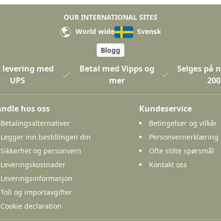
OUR INTERNATIONAL SITES
World wide
Svensk
Blogg
 levering med
Betal med Vipps og
Selges på n
UPS
mer
200
ndle hos oss
Kundeservice
Betalingsalternativer
Betingelser og vilkår
Legger inn bestillingen din
Personvernerklæring
Sikkerhet og personvern
Ofte stilte spørsmål
Leveringskostnader
Kontakt oss
Leveringsinformasjon
Toll og importavgifter
Cookie declaration