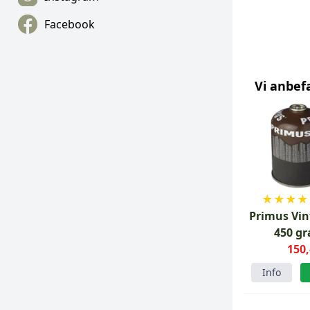
Facebook
Vi anbef
★
★
★
★
Primus Vin
450 g
150,
Info