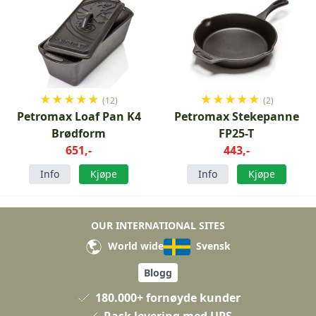
★
★
★
★
★
★
★
★
★
★
(12)
(2)
Petromax Loaf Pan K4
Petromax Stekepanne
Brødform
FP25-T
651,-
443,-
Info
Kjøpe
Info
Kjøpe
OUR INTERNATIONAL SITES
World wide
Svensk
Blogg
180.000+ fornøyde kunder
Rask levering med UPS