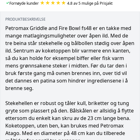
★★★★★
✓
Fornøyde kunder
4.8 av 5 mulige på Prisjakt
PRODUKTBESKRIVELSE
Petromax Griddle and Fire Bowl fs48 er en takke med
mange matlagingsmuligheter over åpen ild. Med de
tre beina står stekehelle og bålbollen stødig over åpen
ild. Sentrum av koketoppen blir varmere enn kanten,
så du kan holde for eksempel biffer eller fisk varm
mens grønnsakene steker i midten. Før du tar den i
bruk første gang må ovnen brennes inn, over tid vil
det dannes en patina som hindrer ingrediensene i å
brenne seg.
Stekehellen er robust og tåler kull, briketter og tung
gryte som plassert på den. Bålskålen er allsidig å flytte
ettersom du enkelt kan skru av de 23 cm lange bena.
Koketoppen, uten ben, kan brukes med Petromax
Atago. Med en diameter på 48 cm kan du tilberede