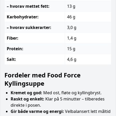
– hvorav mettet fett:
13 g
Karbohydrater:
46 g
– hvorav sukkerarter:
3,0 g
Fiber:
1,4 g
Protein:
15 g
Salt:
4,6 g
Fordeler med Food Force
Kyllingsuppe
Kremet og god:
Med ost, fløte og kyllingbryst.
Raskt og enkelt:
Klar på 5 minutter – tilberedes
direkte i posen.
Gir både varme og energi:
Velbalansert lett måltid