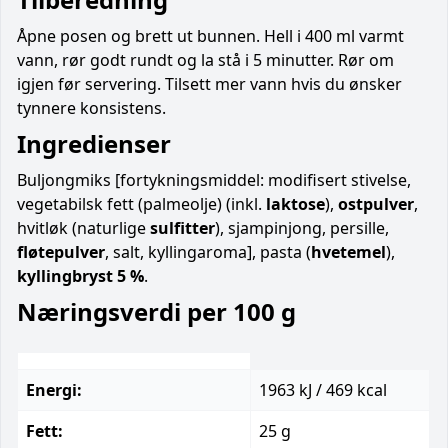
Åpne posen og brett ut bunnen. Hell i 400 ml varmt
vann, rør godt rundt og la stå i 5 minutter. Rør om
igjen før servering. Tilsett mer vann hvis du ønsker
tynnere konsistens.
Ingredienser
Buljongmiks [fortykningsmiddel: modifisert stivelse,
vegetabilsk fett (palmeolje) (inkl.
laktose
),
ostpulver
,
hvitløk (naturlige
sulfitter
), sjampinjong, persille,
fløtepulver
, salt, kyllingaroma], pasta (
hvetemel
),
kyllingbryst 5 %
.
Næringsverdi per 100 g
Energi:
1963 kJ / 469 kcal
Fett:
25 g