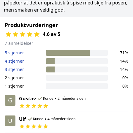
påpeker at det er upraktisk å spise med skje fra posen,
men smaken er veldig god.
Produktvurderinger
4.6 av 5
7 anmeldelser
5 stjerner
71%
4 stjerner
14%
3 stjerner
14%
2 stjerner
0%
1 stjerner
0%
Gustav
•
Kunde
2 måneder siden
G
Ulf
•
Kunde
4 måneder siden
U