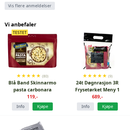
Vis flere anmeldelser
Vi anbefaler
TESTET
★
★
★
★
★
★
★
★
★
★
(80)
(9)
Blå Band Skinnarmo
24t Døgnrasjon 3R
pasta carbonara
Frysetørket Meny 1
119,-
689,-
Info
Kjøpe
Info
Kjøpe