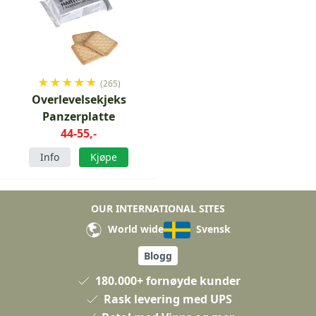
★
★
★
★
★
(265)
Overlevelsekjeks
Panzerplatte
44-55,-
Info
Kjøpe
OUR INTERNATIONAL SITES
World wide
Svensk
Blogg
180.000+ fornøyde kunder
Rask levering med UPS