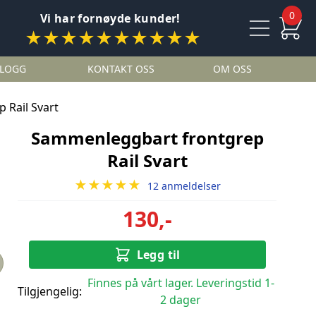
0
Vi har fornøyde kunder!
★★★★★★★★★★
LOGG
KONTAKT OSS
OM OSS
 Rail Svart
Sammenleggbart frontgrep
Rail Svart
★★★★★
12 anmeldelser
130,-
Legg til
Finnes på vårt lager. Leveringstid 1-
Tilgjengelig:
2 dager