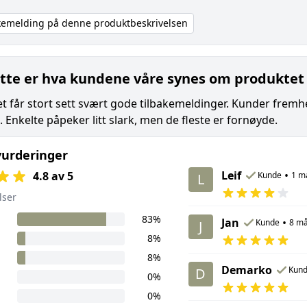
akemelding på denne produktbeskrivelsen
tte er hva kundene våre synes om produktet
t får stort sett svært gode tilbakemeldinger. Kunder fremhe
 Enkelte påpeker litt slark, men de fleste er fornøyde.
urderinger
Leif
•
4.8 av 5
Kunde
1 m
L
lser
83%
Jan
•
Kunde
8 må
J
8%
8%
Demarko
Kun
D
0%
0%