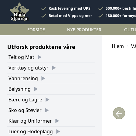
Rask levering med UPS
500.000+ bestill
Betal med Vipps og mer
180.000+ fornøy
FORSIDE
NYE PRODUKTER
OUTL
Hjem
V
Utforsk produktene våre
Telt og Mat
Verktøy og utstyr
Vannrensing
Belysning
Bære og Lagre
Sko og Støvler
←
Klær og Uniformer
Luer og Hodeplagg