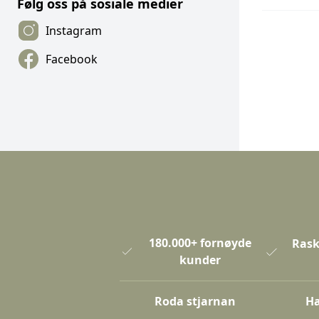
Følg oss på sosiale medier
Instagram
Facebook
180.000+ fornøyde
Rask
kunder
Roda stjarnan
Ha