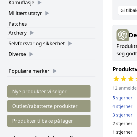
Kamuflasje
Gi tilb
Militært utstyr
Patches
Archery
De
Selvforsvar og sikkerhet
Produkte
seg godt.
Diverse
Produktv
Populære merker
12 anmelde
Nye produkter vi selger
5 stjerner
Outlet/rabatterte produkter
4 stjerner
3 stjerner
Produkter tilbake på lager
2 stjerner
1 stjerner