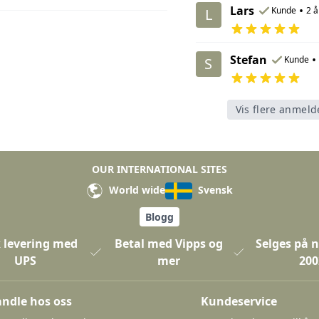
Lars
•
Kunde
2 å
L
Stefan
•
Kunde
S
Vis flere anmeld
OUR INTERNATIONAL SITES
World wide
Svensk
Blogg
 levering med
Betal med Vipps og
Selges på n
UPS
mer
200
ndle hos oss
Kundeservice