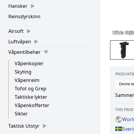
Hansker
Reinsdyrskinn
Airsoft
Luftvåpen
Våpentilbehør
Våpenkopier
Skyting
PRODUKTB
Våpenreim
Denne te
Tofot og Grep
Sammenle
Taktiske lykter
Våpenkofferter
THIS PROD
Sikter
World
Taktisk Utstyr
Sveri