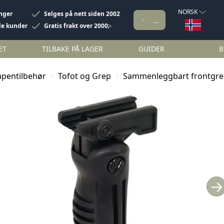
NORSK
inger
Selges på nett siden 2002
de kunder
Gratis frakt over 2000;-
ET
TILBAKE PÅ LAGER
GUIDER
B
åpentilbehør
Tofot og Grep
Sammenleggbart frontgrep
→