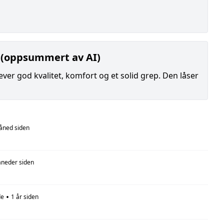
 (oppsummert av AI)
ver god kvalitet, komfort og et solid grep. Den låser
åned siden
neder siden
•
de
1 år siden