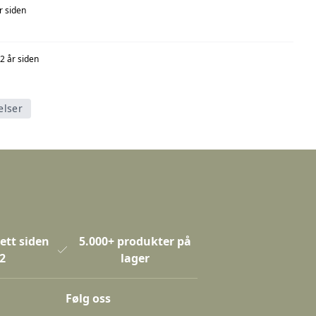
r siden
2 år siden
elser
ett siden
5.000+ produkter på
2
lager
Følg oss