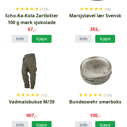
★
★
★
★
★
★
★
★
★
★
(739)
(94)
Scho-Ka-Kola Zartbitter
Marsjstøvel lær Svensk
100 g mørk sjokolade
67,-
383,-
Info
Kjøpe
Info
Kjøpe
★
★
★
★
★
★
★
★
★
★
(72)
(174)
Vadmalsbukse M/39
Bundeswehr smørboks
907,-
100,-
Info
Kjøpe
Info
Kjøpe