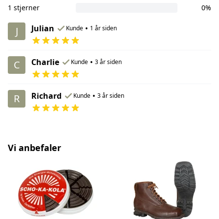
1 stjerner
0%
Julian
•
Kunde
1 år siden
J
Charlie
•
Kunde
3 år siden
C
Richard
•
Kunde
3 år siden
R
Vi anbefaler