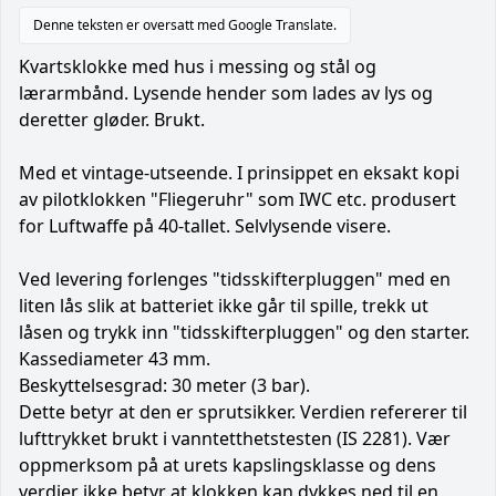
Denne teksten er oversatt med Google Translate.
Kvartsklokke med hus i messing og stål og
lærarmbånd. Lysende hender som lades av lys og
deretter gløder. Brukt.
Med et vintage-utseende. I prinsippet en eksakt kopi
av pilotklokken "Fliegeruhr" som IWC etc. produsert
for Luftwaffe på 40-tallet. Selvlysende visere.
Ved levering forlenges "tidsskifterpluggen" med en
liten lås slik at batteriet ikke går til spille, trekk ut
låsen og trykk inn "tidsskifterpluggen" og den starter.
Kassediameter 43 mm.
Beskyttelsesgrad: 30 meter (3 bar).
Dette betyr at den er sprutsikker. Verdien refererer til
lufttrykket brukt i vanntetthetstesten (IS 2281). Vær
oppmerksom på at urets kapslingsklasse og dens
verdier ikke betyr at klokken kan dykkes ned til en