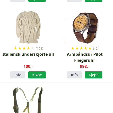
★
★
★
★
★
★
★
★
★
★
(108)
(12)
Italiensk underskjorte ull
Armbåndsur Pilot
Fliegeruhr
100,-
998,-
Info
Kjøpe
Info
Kjøpe