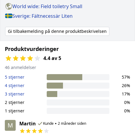
World wide: Field toiletry Small
Sverige: Fältnecessär Liten
Gi tilbakemelding på denne produktbeskrivelsen
Produktvurderinger
4.4 av 5
46 anmeldelser
5 stjerner
57%
4 stjerner
26%
3 stjerner
17%
2 stjerner
0%
1 stjerner
0%
Martin
•
Kunde
2 måneder siden
M