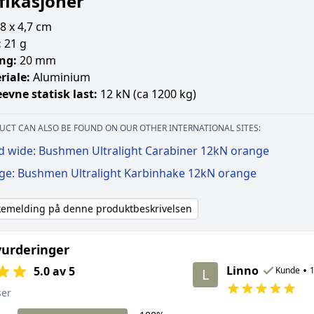
fikasjoner
8 x 4,7 cm
:
21 g
ng:
20 mm
riale:
Aluminium
evne statisk last:
12 kN (ca 1200 kg)
UCT CAN ALSO BE FOUND ON OUR OTHER INTERNATIONAL SITES:
d wide: Bushmen Ultralight Carabiner 12kN orange
ige: Bushmen Ultralight Karbinhake 12kN orange
akemelding på denne produktbeskrivelsen
urderinger
Linno
•
5.0 av 5
Kunde
1
L
ser