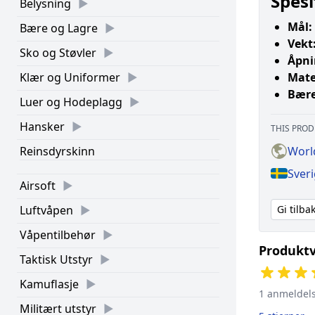
Spesi
Belysning
Mål:
Bære og Lagre
Vekt
Sko og Støvler
Åpni
Mate
Klær og Uniformer
Bære
Luer og Hodeplagg
Hansker
THIS PROD
Worl
Reinsdyrskinn
Sver
Airsoft
Gi tilb
Luftvåpen
Våpentilbehør
Produktv
Taktisk Utstyr
Kamuflasje
1 anmeldel
Militært utstyr