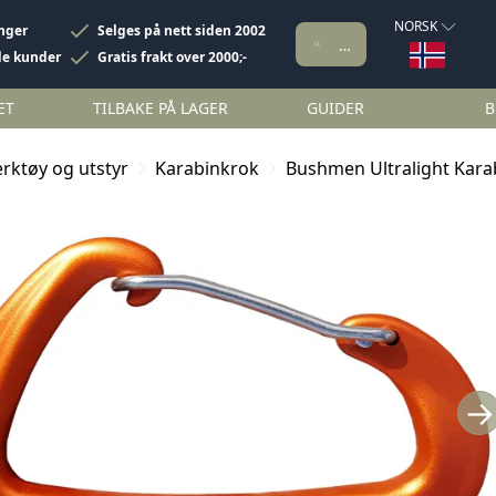
NORSK
inger
Selges på nett siden 2002
de kunder
Gratis frakt over 2000;-
ET
TILBAKE PÅ LAGER
GUIDER
B
rktøy og utstyr
Karabinkrok
Bushmen Ultralight Kara
→