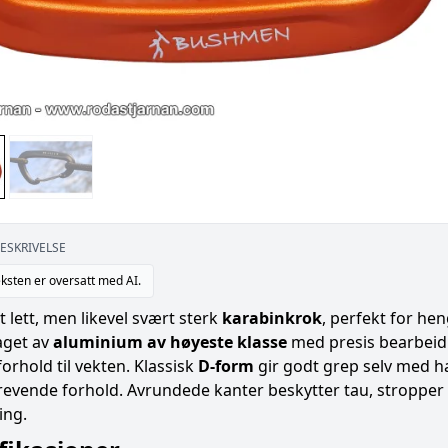
ESKRIVELSE
ksten er oversatt med AI.
 lett, men likevel svært sterk
karabinkrok
, perfekt for he
Laget av
aluminium av høyeste klasse
med presis bearbei
 forhold til vekten. Klassisk
D-form
gir godt grep selv med ha
evende forhold. Avrundede kanter beskytter tau, stropper 
ing.