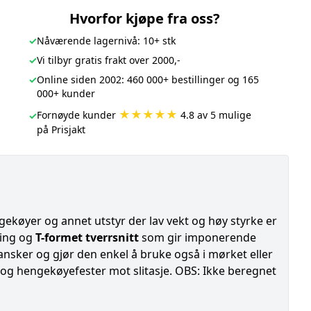
Hvorfor kjøpe fra oss?
✓
Nåværende lagernivå: 10+ stk
✓
Vi tilbyr gratis frakt over 2000,-
✓
Online siden 2002: 460 000+ bestillinger og 165
000+ kunder
★★★★★
Fornøyde kunder
4.8 av 5 mulige
✓
på Prisjakt
ngekøyer og annet utstyr der lav vekt og høy styrke er
ding og
T-formet tverrsnitt
som gir imponerende
nsker og gjør den enkel å bruke også i mørket eller
og hengekøyefester mot slitasje. OBS: Ikke beregnet