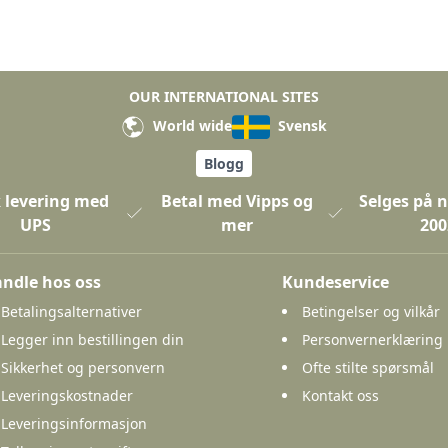
OUR INTERNATIONAL SITES
World wide
Svensk
Blogg
 levering med
Betal med Vipps og
Selges på n
UPS
mer
200
ndle hos oss
Kundeservice
Betalingsalternativer
Betingelser og vilkår
Legger inn bestillingen din
Personvernerklæring
Sikkerhet og personvern
Ofte stilte spørsmål
Leveringskostnader
Kontakt oss
Leveringsinformasjon