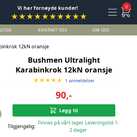
0
Vi har fornøyde kunder!
★★★★★★★★★★
LOGG
KONTAKT OSS
OM OSS
binkrok 12kN oransje
Bushmen Ultralight
Karabinkrok 12kN oransje
★★★★★
1 anmeldelser
90,-
Legg til
Finnes på vårt lager. Leveringstid 1-
Tilgjengelig:
2 dager