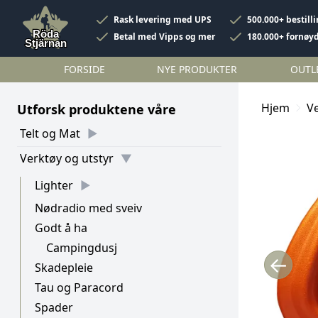
Rask levering med UPS
500.000+ bestill
Betal med Vipps og mer
180.000+ fornøy
FORSIDE
NYE PRODUKTER
OUTL
Hjem
Ve
Utforsk produktene våre
Telt og Mat
Verktøy og utstyr
Lighter
Nødradio med sveiv
Godt å ha
Campingdusj
←
Skadepleie
Tau og Paracord
Spader