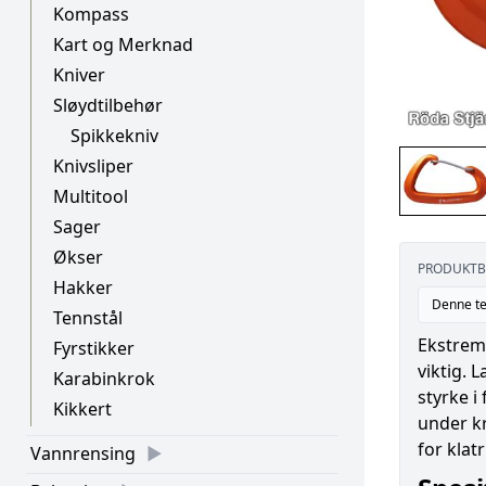
Kompass
Kart og Merknad
Kniver
Sløydtilbehør
Spikkekniv
Knivsliper
Multitool
Sager
Økser
PRODUKTB
Hakker
Denne te
Tennstål
Ekstremt
Fyrstikker
viktig. 
Karabinkrok
styrke i
Kikkert
under kr
for klatr
Vannrensing