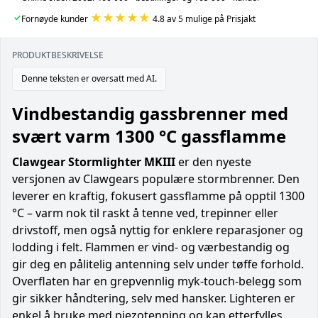
★★★★★
✓
Fornøyde kunder
4.8 av 5 mulige på Prisjakt
PRODUKTBESKRIVELSE
Denne teksten er oversatt med AI.
Vindbestandig gassbrenner med
svært varm 1300 °C gassflamme
Clawgear Stormlighter MKIII
er den nyeste
versjonen av Clawgears populære stormbrenner. Den
leverer en kraftig, fokusert gassflamme på opptil 1300
°C – varm nok til raskt å tenne ved, trepinner eller
drivstoff, men også nyttig for enklere reparasjoner og
lodding i felt. Flammen er vind- og værbestandig og
gir deg en pålitelig antenning selv under tøffe forhold.
Overflaten har en grepvennlig myk-touch-belegg som
gir sikker håndtering, selv med hansker. Lighteren er
enkel å bruke med piezotenning og kan etterfylles