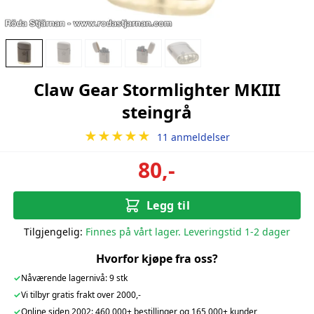
Claw Gear Stormlighter MKIII
steingrå
★★★★★
11 anmeldelser
80,-
Legg til
Tilgjengelig:
Finnes på vårt lager. Leveringstid 1-2 dager
Hvorfor kjøpe fra oss?
✓
Nåværende lagernivå: 9 stk
✓
Vi tilbyr gratis frakt over 2000,-
✓
Online siden 2002: 460 000+ bestillinger og 165 000+ kunder