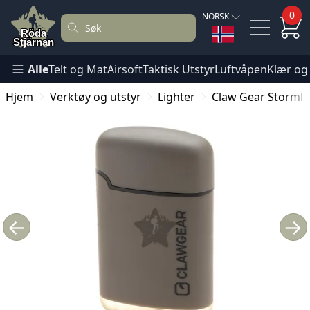
0
NORSK
Alle
Telt og Mat
Airsoft
Taktisk Utstyr
Luftvåpen
Klær og
Hjem
Verktøy og utstyr
Lighter
Claw Gear Stormlig
←
→