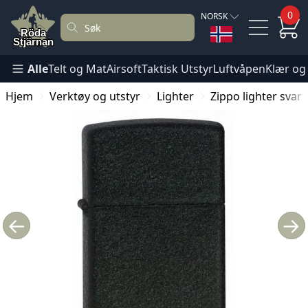
0
NORSK
Alle
Telt og Mat
Airsoft
Taktisk Utstyr
Luftvåpen
Klær og
Hjem
Verktøy og utstyr
Lighter
Zippo lighter svart
←
→