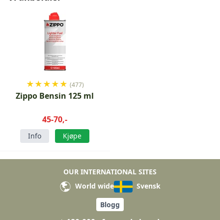
★
★
★
★
★
(477)
Zippo Bensin 125 ml
45-70,-
Info
Kjøpe
OUR INTERNATIONAL SITES
World wide
Svensk
Blogg