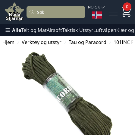
0
NORSK
Alle
Telt og Mat
Airsoft
Taktisk Utstyr
Luftvåpen
Klær og
Hjem
Verktøy og utstyr
Tau og Paracord
101INC P