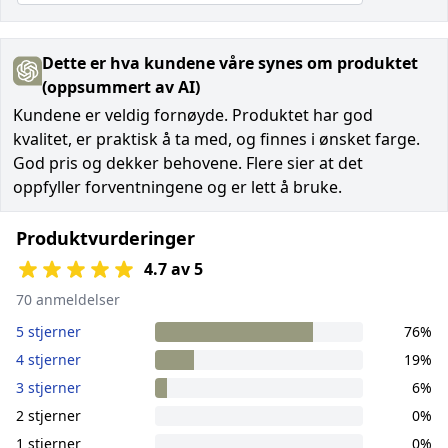
Dette er hva kundene våre synes om produktet
(oppsummert av AI)
Kundene er veldig fornøyde. Produktet har god
kvalitet, er praktisk å ta med, og finnes i ønsket farge.
God pris og dekker behovene. Flere sier at det
oppfyller forventningene og er lett å bruke.
Produktvurderinger
4.7 av 5
70 anmeldelser
5 stjerner
76%
4 stjerner
19%
3 stjerner
6%
2 stjerner
0%
1 stjerner
0%