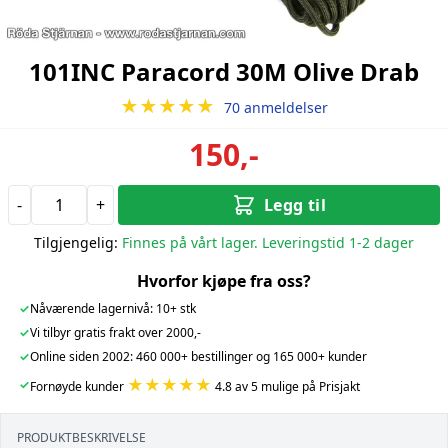
101INC Paracord 30M Olive Drab
★★★★★
70 anmeldelser
150,-
-
+
Legg til
Tilgjengelig:
Finnes på vårt lager. Leveringstid 1-2 dager
Hvorfor kjøpe fra oss?
✓
Nåværende lagernivå: 10+ stk
✓
Vi tilbyr gratis frakt over 2000,-
✓
Online siden 2002: 460 000+ bestillinger og 165 000+ kunder
★★★★★
✓
Fornøyde kunder
4.8 av 5 mulige på Prisjakt
PRODUKTBESKRIVELSE