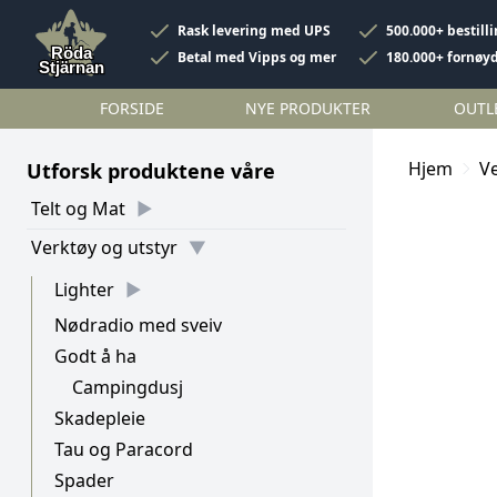
Rask levering med UPS
500.000+ bestill
Betal med Vipps og mer
180.000+ fornøy
FORSIDE
NYE PRODUKTER
OUTL
Hjem
Ve
Utforsk produktene våre
Telt og Mat
Verktøy og utstyr
Lighter
Nødradio med sveiv
Godt å ha
Campingdusj
Skadepleie
Tau og Paracord
Spader