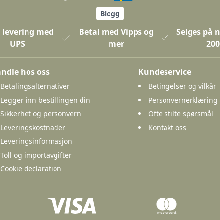
Blogg
 levering med
Betal med Vipps og
Selges på n
UPS
mer
200
ndle hos oss
Kundeservice
Betalingsalternativer
Betingelser og vilkår
Legger inn bestillingen din
Personvernerklæring
Sikkerhet og personvern
Ofte stilte spørsmål
Leveringskostnader
Kontakt oss
Leveringsinformasjon
Toll og importavgifter
Cookie declaration