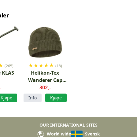
aler
★
★
★
★
★
★
(265)
(18)
e KLAS
Helikon-Tex
Wanderer Cap
-
Merino Ull Grønn
302,-
Kjøpe
Info
Kjøpe
OUR INTERNATIONAL SITES
World wide
Svensk