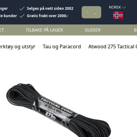
NORSK
inger
Selges på nett siden 2002
de kunder
Gratis frakt over 2000;-
ET
TILBAKE PÅ LAGER
GUIDER
B
rktøy og utstyr
Tau og Paracord
Atwood 275 Tactical 