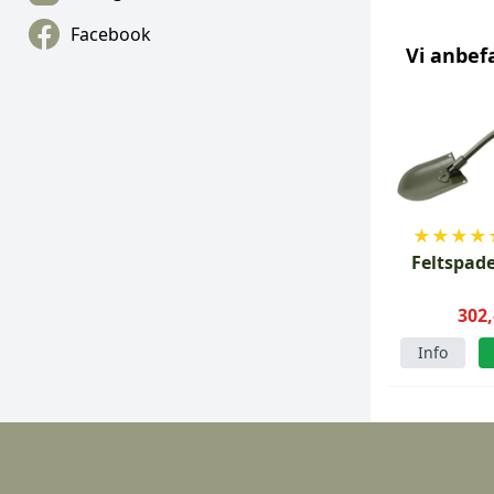
Facebook
Vi anbef
★
★
★
★
Feltspad
302,
Info