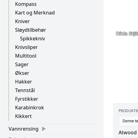
Kompass
Kart og Merknad
Kniver
Sløydtilbehør
Spikkekniv
Knivsliper
Multitool
Sager
Økser
Hakker
Tennstål
Fyrstikker
Karabinkrok
PRODUKTB
Kikkert
Denne te
Vannrensing
Atwood 