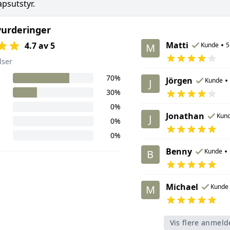
psutstyr.
urderinger
Matti
•
4.7 av 5
Kunde
5
M
lser
70%
Jörgen
•
Kunde
J
30%
0%
Jonathan
Kun
J
0%
0%
Benny
•
Kunde
B
Michael
Kunde
M
Vis flere anmeld