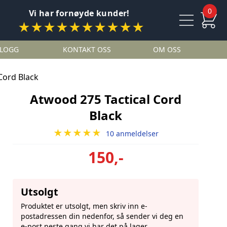
0
Vi har fornøyde kunder!
★★★★★★★★★★
LOGG
KONTAKT OSS
OM OSS
Cord Black
Atwood 275 Tactical Cord
Black
★★★★★
10 anmeldelser
150,-
Utsolgt
Produktet er utsolgt, men skriv inn e-
postadressen din nedenfor, så sender vi deg en
e-post neste gang vi har det på lager.