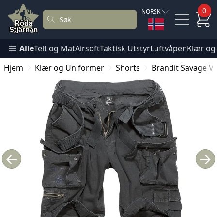
0
NORSK
Alle
Telt og Mat
Airsoft
Taktisk Utstyr
Luftvåpen
Klær og
Hjem
Klær og Uniformer
Shorts
Brandit Savage Vi
←
→