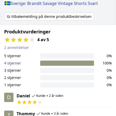
Sverige: Brandit Savage Vintage Shorts Svart
Gi tilbakemelding på denne produktbeskrivelsen
Produktvurderinger
4 av 5
2 anmeldelser
5 stjerner
0%
4 stjerner
100%
3 stjerner
0%
2 stjerner
0%
1 stjerner
0%
Daniel
•
Kunde
2 år siden
D
Thommy
•
Kunde
3 år siden
T