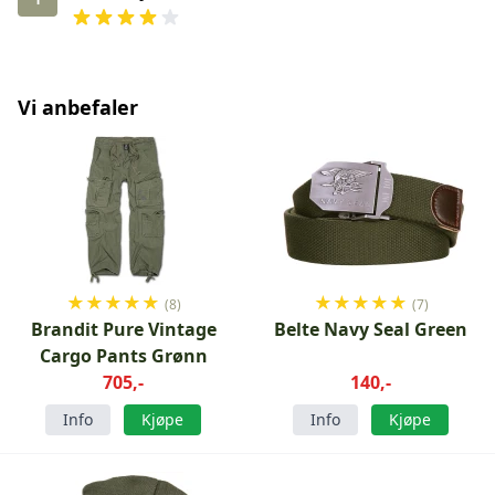
Vi anbefaler
★
★
★
★
★
★
★
★
★
★
(8)
(7)
Brandit Pure Vintage
Belte Navy Seal Green
Cargo Pants Grønn
705,-
140,-
Info
Kjøpe
Info
Kjøpe