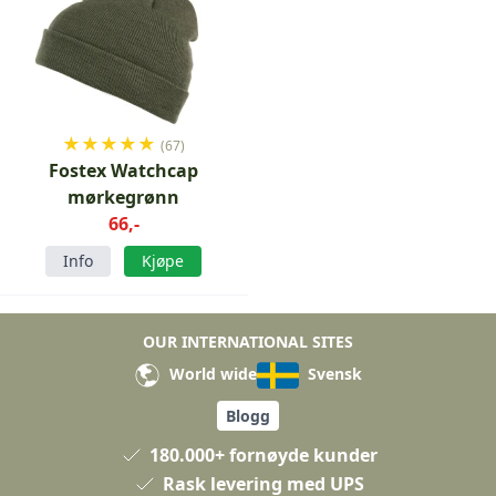
★
★
★
★
★
(67)
Fostex Watchcap
mørkegrønn
66,-
Info
Kjøpe
OUR INTERNATIONAL SITES
World wide
Svensk
Blogg
180.000+ fornøyde kunder
Rask levering med UPS