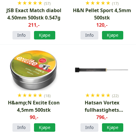
★
★
★
★
★
★
★
★
★
★
(57)
(17)
JSB Exact Match diabol
H&N Pellet Sport 4,5mm
4.50mm 500stk 0.547g
500stk
211,-
120,-
Info
Kjøpe
Info
Kjøpe
★
★
★
★
★
★
★
★
★
★
(18)
(22)
H&amp;N Excite Econ
Hatsan Vortex
4,5mm 500stk
fullhastighets
90,-
gassstempel type 2
796,-
Info
Kjøpe
Info
Kjøpe