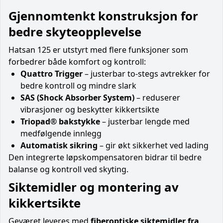
Gjennomtenkt konstruksjon for
bedre skyteopplevelse
Hatsan 125 er utstyrt med flere funksjoner som
forbedrer både komfort og kontroll:
Quattro Trigger
– justerbar to-stegs avtrekker for
bedre kontroll og mindre slark
SAS (Shock Absorber System)
– reduserer
vibrasjoner og beskytter kikkertsikte
Triopad® bakstykke
– justerbar lengde med
medfølgende innlegg
Automatisk sikring
– gir økt sikkerhet ved lading
Den integrerte løpskompensatoren bidrar til bedre
balanse og kontroll ved skyting.
Siktemidler og montering av
kikkertsikte
Geværet leveres med
fiberoptiske siktemidler fra