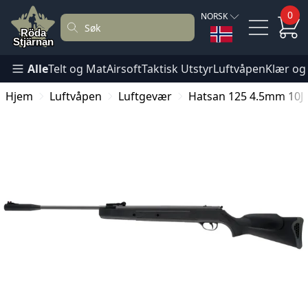
0
NORSK
Alle
Telt og Mat
Airsoft
Taktisk Utstyr
Luftvåpen
Klær og
Hjem
Luftvåpen
Luftgevær
Hatsan 125 4.5mm 10J 