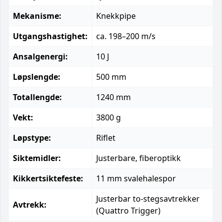
Mekanisme:
Knekkpipe
Utgangshastighet:
ca. 198–200 m/s
Ansalgenergi:
10 J
Løpslengde:
500 mm
Totallengde:
1240 mm
Vekt:
3800 g
Løpstype:
Riflet
Siktemidler:
Justerbare, fiberoptikk
Kikkertsiktefeste:
11 mm svalehalespor
Justerbar to-stegsavtrekker
Avtrekk:
(Quattro Trigger)