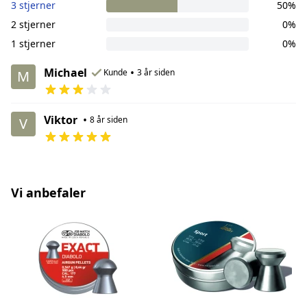
3 stjerner
50%
2 stjerner
0%
1 stjerner
0%
Michael
•
Kunde
3 år siden
M
Viktor
•
8 år siden
V
Vi anbefaler