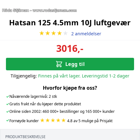
Hatsan 125 4.5mm 10J luftgevær
★★★★
★
2 anmeldelser
3016,-
Legg til
Tilgjengelig:
Finnes på vårt lager. Leveringstid 1-2 dager
Hvorfor kjøpe fra oss?
✓
Nåværende lagernivå: 2 stk
✓
Gratis frakt når du kjøper dette produktet
✓
Online siden 2002: 460 000+ bestillinger og 165 000+ kunder
★★★★★
✓
Fornøyde kunder
4.8 av 5 mulige på Prisjakt
PRODUKTBESKRIVELSE