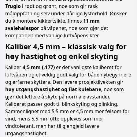
Truglo
i rødt og grønt, noe som gir rask
måloppfatning selv under dårlige lysforhold. Ønsker
du å montere kikkertsikte, finnes
11 mm
svalehalespor
på våpenet, noe som gjør det
kompatibelt med vanlige luftvåpensikter.
Kaliber 4,5 mm – klassisk valg for
høy hastighet og enkel skyting
Kaliber
4,5 mm (.177)
er det vanligste kaliberet for
luftvåpen og et veldig godt valg for både nybegynnere
og erfarne skyttere. Den lavere prosjektilvekten gir
høy utgangshastighet og flat kulebane
, noe som
gjør det lettere å skyte på normale avstander.
Kaliberet passer godt til blinkskyting og plinking.
Sammenlignet med 5,5 mm er 4,5 mm mer følsom for
vind, mens 5,5 mm ofte oppleves som mer
vindtolerant, men har til gjengjeld lavere
utgangshastighet.