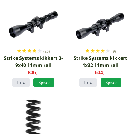
★
★
★
★
★
★
★
★
★
★
(25)
(9)
Strike Systems kikkert 3-
Strike Systems kikkert
9x40 11mm rail
4x32 11mm rail
806,-
604,-
Info
Kjøpe
Info
Kjøpe