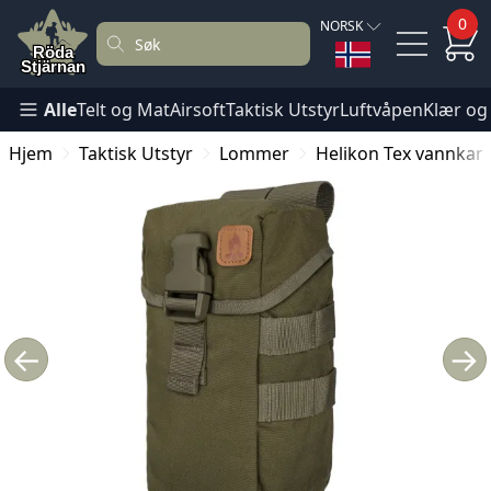
0
NORSK
Alle
Telt og Mat
Airsoft
Taktisk Utstyr
Luftvåpen
Klær og
Hjem
Taktisk Utstyr
Lommer
Helikon Tex vannkan
←
→