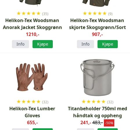
★
★
★
★
★
★
★
★
★
★
(35)
(9)
Helikon-Tex Woodsman
Helikon-Tex Woodsman
Anorak Jacket Skoggrønn
skjorte Skogsgrønn/Sort
1210,-
907,-
Info
Kjøpe
Info
Kjøpe
★
★
★
★
★
★
★
★
★
★
(32)
(32)
Helikon-Tex Lumber
Titanbeholder 750ml med
Gloves
håndtak og oppheng
655,-
241,-
483,-
-50%