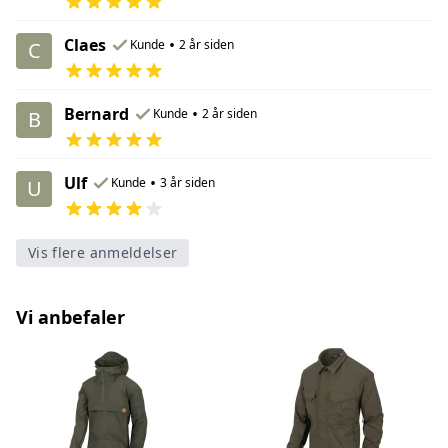
Claes
•
Kunde
2 år siden
C
Bernard
•
Kunde
2 år siden
B
Ulf
•
Kunde
3 år siden
U
Vis flere anmeldelser
Vi anbefaler