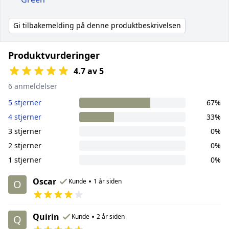
Gi tilbakemelding på denne produktbeskrivelsen
Produktvurderinger
4.7 av 5
6 anmeldelser
5 stjerner
67%
4 stjerner
33%
3 stjerner
0%
2 stjerner
0%
1 stjerner
0%
Oscar
•
Kunde
1 år siden
O
Quirin
•
Kunde
2 år siden
Q