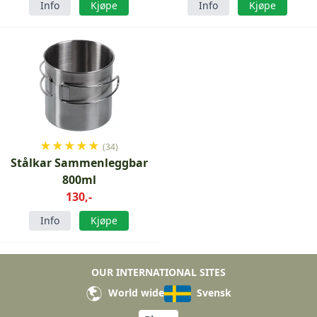
Info
Kjøpe
Info
Kjøpe
★
★
★
★
★
(34)
Stålkar Sammenleggbar
800ml
130,-
Info
Kjøpe
OUR INTERNATIONAL SITES
World wide
Svensk