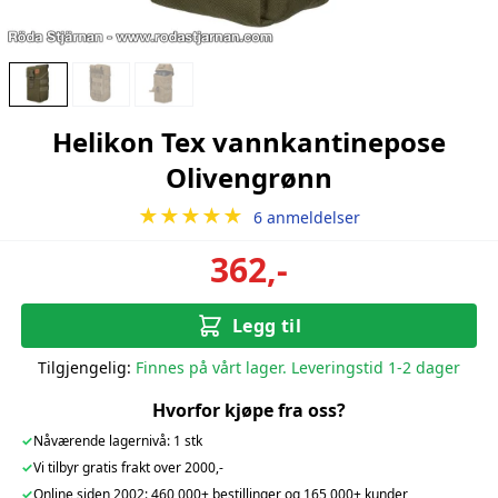
Helikon Tex vannkantinepose
Olivengrønn
★★★★★
6 anmeldelser
362,-
Legg til
Tilgjengelig:
Finnes på vårt lager. Leveringstid 1-2 dager
Hvorfor kjøpe fra oss?
✓
Nåværende lagernivå: 1 stk
✓
Vi tilbyr gratis frakt over 2000,-
✓
Online siden 2002: 460 000+ bestillinger og 165 000+ kunder