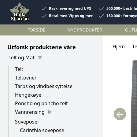
Rask levering med UPS
500.000+ bestill
Betal med Vipps og mer
180.000+ fornøy
FORSIDE
NYE PRODUKTER
OUTL
Hjem
Te
Utforsk produktene våre
Telt og Mat
Telt
Teltovner
Tarps og vindbeskyttelse
Hengekøye
Poncho og poncho telt
←
Vannrensing
Soveposer
Carinthia sovepose