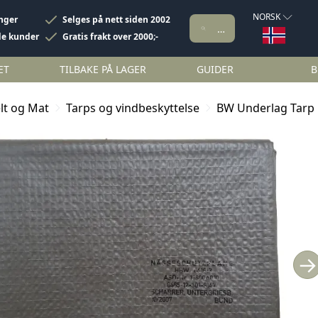
NORSK
inger
Selges på nett siden 2002
de kunder
Gratis frakt over 2000;-
ET
TILBAKE PÅ LAGER
GUIDER
B
lt og Mat
Tarps og vindbeskyttelse
BW Underlag Tarp 
→