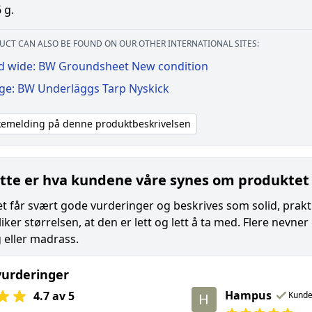
 g.
UCT CAN ALSO BE FOUND ON OUR OTHER INTERNATIONAL SITES:
d wide: BW Groundsheet New condition
ige: BW Underläggs Tarp Nyskick
akemelding på denne produktbeskrivelsen
tte er hva kundene våre synes om produktet
t får svært gode vurderinger og beskrives som solid, praktis
liker størrelsen, at den er lett og lett å ta med. Flere nev
 eller madrass.
urderinger
Hampus
4.7 av 5
Kund
H