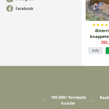
Facebook
★
★
★
★
Østerr
knappetel
292,
Info
180.000+ fornøyde
Rask
kunder