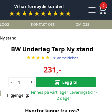
0
Vi har fornøyde kunder!
★★★★★★★★★★
LOGG
KONTAKT OSS
OM OSS
Ny stand
BW Underlag Tarp Ny stand
★★★★★
38 anmeldelser
231,-
-
+
Legg til
Finnes på vårt lager. Leveringstid 1-
Tilgjengelig:
2 dager
Hvorfor kjøpe fra oss?