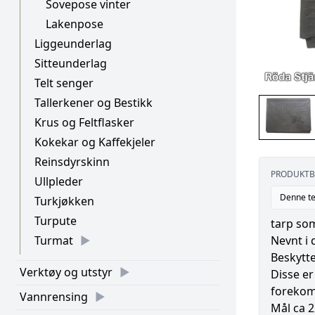
Sovepose vinter
Lakenpose
Liggeunderlag
Sitteunderlag
Telt senger
Tallerkener og Bestikk
Krus og Feltflasker
Kokekar og Kaffekjeler
Reinsdyrskinn
PRODUKTB
Ullpleder
Denne te
Turkjøkken
Turpute
tarp som
Nevnt i 
Turmat
Beskytte
Verktøy og utstyr
Disse er
foreko
Vannrensing
Mål ca 