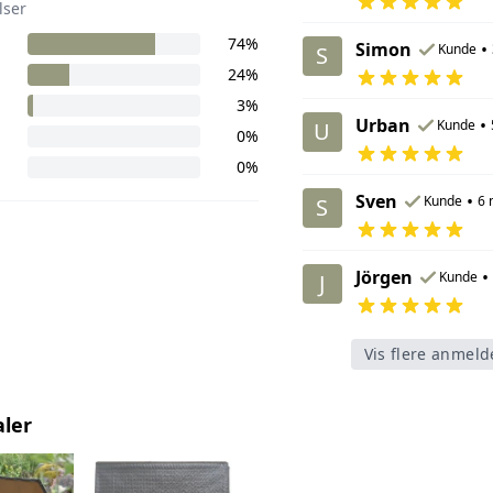
lser
74%
Simon
•
Kunde
S
24%
3%
Urban
•
Kunde
U
0%
0%
Sven
•
Kunde
6 
S
Jörgen
•
Kunde
J
Vis flere anmeld
aler