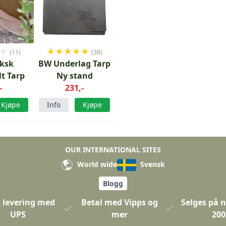
★
★
★
★
★
★
(11)
(38)
iksk
BW Underlag Tarp
t Tarp
Ny stand
-
231,-
Kjøpe
Info
Kjøpe
OUR INTERNATIONAL SITES
World wide
Svensk
Blogg
 levering med
Betal med Vipps og
Selges på n
UPS
mer
200