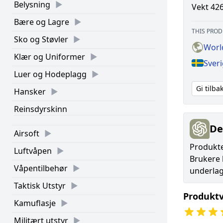
Belysning
Vekt 426
Bære og Lagre
THIS PROD
Sko og Støvler
Worl
Klær og Uniformer
Sver
Luer og Hodeplagg
Gi tilb
Hansker
Reinsdyrskinn
De
Airsoft
Produkte
Luftvåpen
Brukere 
Våpentilbehør
underlag
Taktisk Utstyr
Produktv
Kamuflasje
Militært utstyr