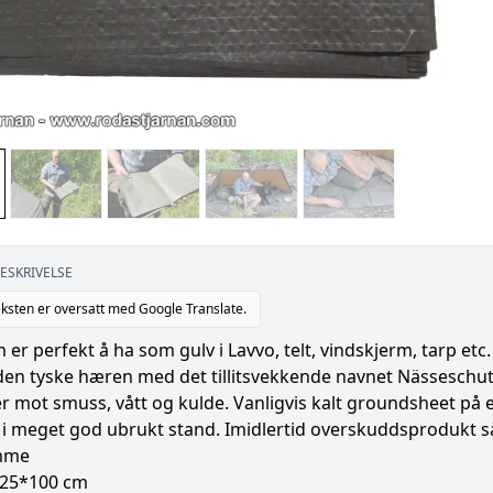
ESKRIVELSE
ksten er oversatt med Google Translate.
 er perfekt å ha som gulv i Lavvo, telt, vindskjerm, tarp etc.
den tyske hæren med det tillitsvekkende navnet Nässeschu
r mot smuss, vått og kulde. Vanligvis kalt groundsheet på 
 i meget god ubrukt stand. Imidlertid overskuddsprodukt så 
mme
225*100 cm