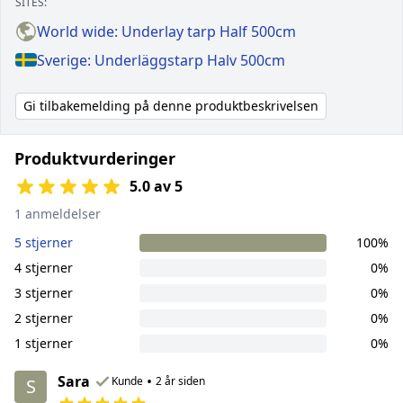
SITES:
World wide: Underlay tarp Half 500cm
Sverige: Underläggstarp Halv 500cm
Gi tilbakemelding på denne produktbeskrivelsen
Produktvurderinger
5.0 av 5
1 anmeldelser
5 stjerner
100%
4 stjerner
0%
3 stjerner
0%
2 stjerner
0%
1 stjerner
0%
Sara
•
Kunde
2 år siden
S