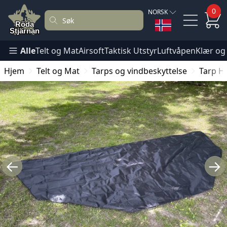
0
NORSK
Alle
Telt og Mat
Airsoft
Taktisk Utstyr
Luftvåpen
Klær og
Hjem
Telt og Mat
Tarps og vindbeskyttelse
Tarp H
←
→