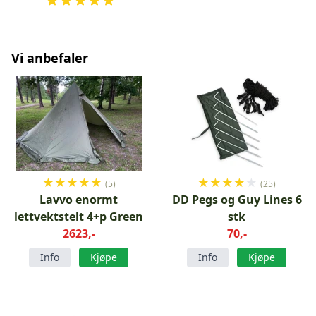
Vi anbefaler
★
★
★
★
★
★
★
★
★
★
(5)
(25)
Lavvo enormt
DD Pegs og Guy Lines 6
lettvektstelt 4+p Green
stk
2623,-
70,-
Info
Kjøpe
Info
Kjøpe