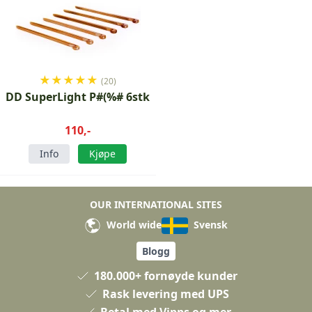
★
★
★
★
★
(20)
DD SuperLight P#(%# 6stk
110,-
Info
Kjøpe
OUR INTERNATIONAL SITES
World wide
Svensk
Blogg
180.000+ fornøyde kunder
Rask levering med UPS
Betal med Vipps og mer