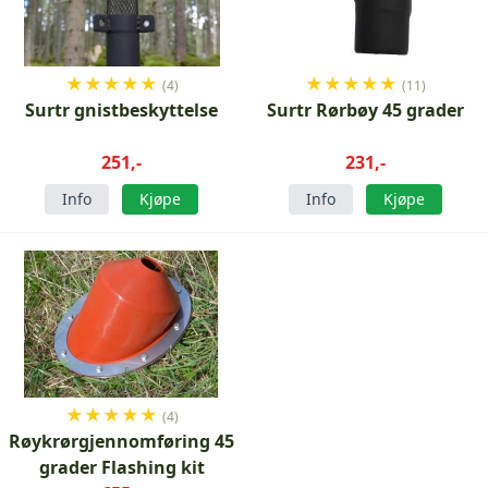
★
★
★
★
★
★
★
★
★
★
(4)
(11)
Surtr gnistbeskyttelse
Surtr Rørbøy 45 grader
251,-
231,-
Info
Kjøpe
Info
Kjøpe
★
★
★
★
★
(4)
Røykrørgjennomføring 45
grader Flashing kit