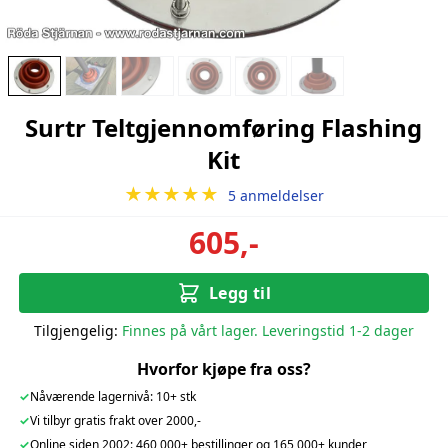
Surtr Teltgjennomføring Flashing
Kit
★★★★★
5 anmeldelser
605,-
Legg til
Tilgjengelig:
Finnes på vårt lager. Leveringstid 1-2 dager
Hvorfor kjøpe fra oss?
✓
Nåværende lagernivå: 10+ stk
✓
Vi tilbyr gratis frakt over 2000,-
✓
Online siden 2002: 460 000+ bestillinger og 165 000+ kunder