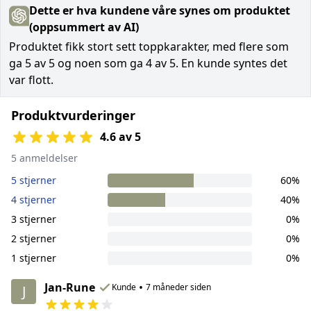
Dette er hva kundene våre synes om produktet
(oppsummert av AI)
Produktet fikk stort sett toppkarakter, med flere som
ga 5 av 5 og noen som ga 4 av 5. En kunde syntes det
var flott.
Produktvurderinger
4.6 av 5
5 anmeldelser
5 stjerner
60%
4 stjerner
40%
3 stjerner
0%
2 stjerner
0%
1 stjerner
0%
Jan-Rune
•
Kunde
7 måneder siden
J