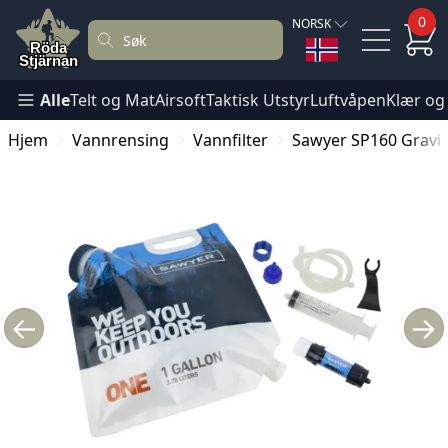
0
NORSK
Alle
Telt og Mat
Airsoft
Taktisk Utstyr
Luftvåpen
Klær og
Hjem
Vannrensing
Vannfilter
Sawyer SP160 Gravity
←
→