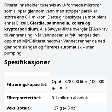
Filteret inneholder tusenvis av U-formede mikrorør
som slipper gjennom vann men stopper partikler
større enn 0.1 mikron. Dette gir beskyttelse mot blant
annet
E. coli, Giardia, salmonella, kolera og
kryptosporidium
. Alle Sawyer-filtre overgår EPA’s krav
til vannrensing. Når vannposen er fylt, henges den
opp med MINI-filteret nedover. Vannet renner da ned
gjennom slangen og filtreres automatisk – uten
pumping.
Spesifikasjoner
Opptil 378 000 liter (100 000
Filtreringskapasitet:
gallons)
Filterporetetthet:
0.1 mikron absolutt
Vekt (totalt):
127 g (4.5 oz)