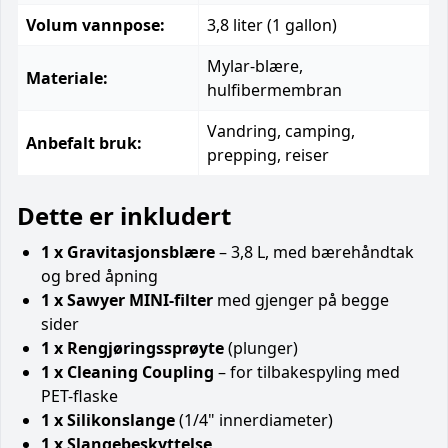
Volum vannpose:
3,8 liter (1 gallon)
Mylar-blære,
Materiale:
hulfibermembran
Vandring, camping,
Anbefalt bruk:
prepping, reiser
Dette er inkludert
1 x Gravitasjonsblære
– 3,8 L, med bærehåndtak
og bred åpning
1 x Sawyer MINI-filter
med gjenger på begge
sider
1 x Rengjøringssprøyte
(plunger)
1 x Cleaning Coupling
– for tilbakespyling med
PET-flaske
1 x Silikonslange
(1/4" innerdiameter)
1 x Slangebeskyttelse