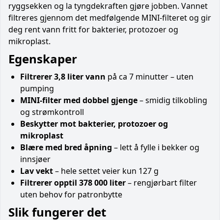
ryggsekken og la tyngdekraften gjøre jobben. Vannet
filtreres gjennom det medfølgende MINI-filteret og gir
deg rent vann fritt for bakterier, protozoer og
mikroplast.
Egenskaper
Filtrerer 3,8 liter vann
på ca 7 minutter – uten
pumping
MINI-filter med dobbel gjenge
– smidig tilkobling
og strømkontroll
Beskytter mot bakterier, protozoer og
mikroplast
Blære med bred åpning
– lett å fylle i bekker og
innsjøer
Lav vekt
– hele settet veier kun 127 g
Filtrerer opptil 378 000 liter
– rengjørbart filter
uten behov for patronbytte
Slik fungerer det