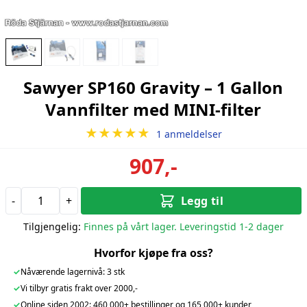
Sawyer SP160 Gravity – 1 Gallon
Vannfilter med MINI-filter
★★★★★
1 anmeldelser
907,-
-
+
Legg til
Tilgjengelig:
Finnes på vårt lager. Leveringstid 1-2 dager
Hvorfor kjøpe fra oss?
✓
Nåværende lagernivå: 3 stk
✓
Vi tilbyr gratis frakt over 2000,-
✓
Online siden 2002: 460 000+ bestillinger og 165 000+ kunder