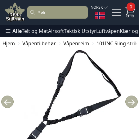
0
NORSK
Alle
Telt og Mat
Airsoft
Taktisk Utstyr
Luftvåpen
Klær og
Hjem
Våpentilbehør
Våpenreim
101INC Sling stri
←
→