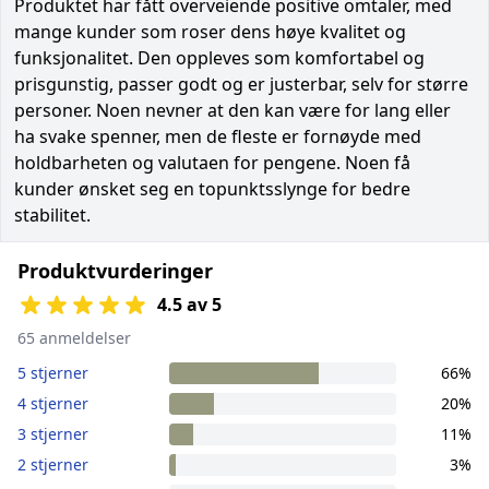
Produktet har fått overveiende positive omtaler, med
mange kunder som roser dens høye kvalitet og
funksjonalitet. Den oppleves som komfortabel og
prisgunstig, passer godt og er justerbar, selv for større
personer. Noen nevner at den kan være for lang eller
ha svake spenner, men de fleste er fornøyde med
holdbarheten og valutaen for pengene. Noen få
kunder ønsket seg en topunktsslynge for bedre
stabilitet.
Produktvurderinger
4.5 av 5
65 anmeldelser
5 stjerner
66%
4 stjerner
20%
3 stjerner
11%
2 stjerner
3%