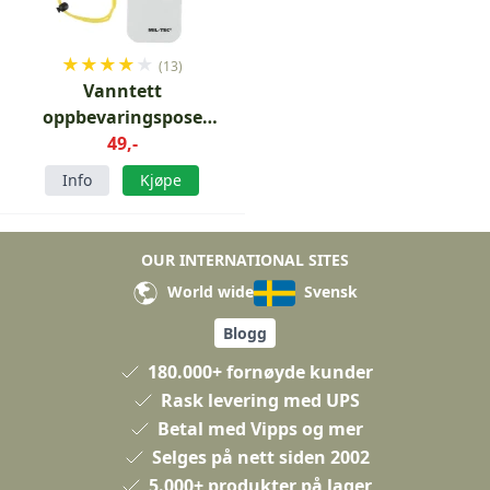
★
★
★
★
★
(13)
Vanntett
oppbevaringspose
95X195mm
49,-
Info
Kjøpe
OUR INTERNATIONAL SITES
World wide
Svensk
Blogg
180.000+ fornøyde kunder
Rask levering med UPS
Betal med Vipps og mer
Selges på nett siden 2002
5.000+ produkter på lager