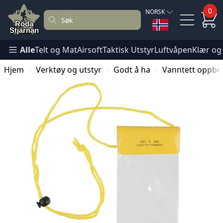
0
NORSK
Alle
Telt og Mat
Airsoft
Taktisk Utstyr
Luftvåpen
Klær og
Hjem
Verktøy og utstyr
Godt å ha
Vanntett oppb