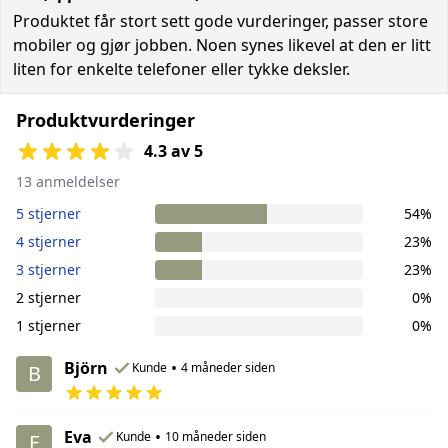
Produktet får stort sett gode vurderinger, passer store
mobiler og gjør jobben. Noen synes likevel at den er litt
liten for enkelte telefoner eller tykke deksler.
Produktvurderinger
4.3 av 5
13 anmeldelser
5 stjerner
54%
4 stjerner
23%
3 stjerner
23%
2 stjerner
0%
1 stjerner
0%
Björn
•
Kunde
4 måneder siden
B
Eva
•
Kunde
10 måneder siden
E