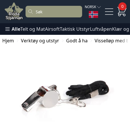
0
NORSK
Alle
Telt og Mat
Airsoft
Taktisk Utstyr
Luftvåpen
Klær og
Hjem
Verktøy og utstyr
Godt å ha
Visselløp med 