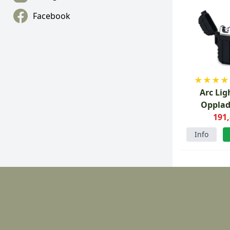
Facebook
★
★
★
★
Arc Lig
Opplad
191,
Info