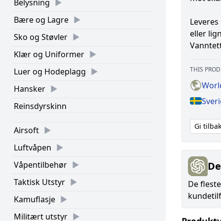
Belysning
Bære og Lagre
Leveres 
eller li
Sko og Støvler
Vanntett.
Klær og Uniformer
THIS PROD
Luer og Hodeplagg
Worl
Hansker
Sver
Reinsdyrskinn
Gi tilb
Airsoft
Luftvåpen
De
Våpentilbehør
Taktisk Utstyr
De flest
kundetil
Kamuflasje
Militært utstyr
Produktv