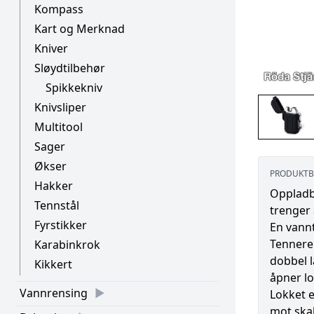
Kompass
Kart og Merknad
Kniver
Sløydtilbehør
Spikkekniv
Knivsliper
Multitool
Sager
Økser
PRODUKTB
Hakker
Oppladba
Tennstål
trenger 
Fyrstikker
En vannt
Tenneren
Karabinkrok
dobbel 
Kikkert
åpner lo
Vannrensing
Lokket e
mot skal