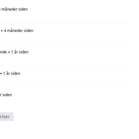
4 måneder siden
•
4 måneder siden
•
unde
1 år siden
•
1 år siden
r siden
elser