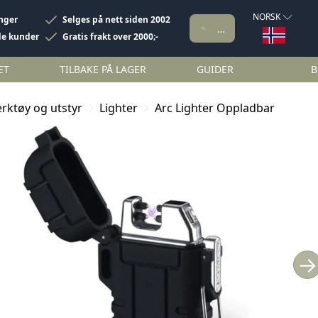
NORSK
inger
Selges på nett siden 2002
de kunder
Gratis frakt over 2000;-
ET
TILBAKE PÅ LAGER
GUIDER
B
rktøy og utstyr
Lighter
Arc Lighter Oppladbar
→