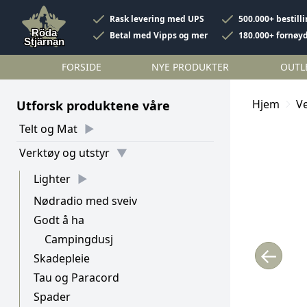
Rask levering med UPS
500.000+ bestill
Betal med Vipps og mer
180.000+ fornøy
FORSIDE
NYE PRODUKTER
OUTL
Hjem
Ve
Utforsk produktene våre
Telt og Mat
Verktøy og utstyr
Lighter
Nødradio med sveiv
Godt å ha
Campingdusj
←
Skadepleie
Tau og Paracord
Spader