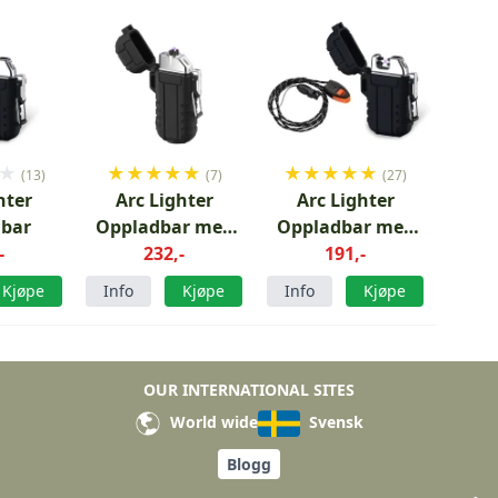
★
★
★
★
★
★
★
★
★
★
★
(13)
(7)
(27)
hter
Arc Lighter
Arc Lighter
bar
Oppladbar med
Oppladbar med
-
lommelykt
232,-
fløyte
191,-
Kjøpe
Info
Kjøpe
Info
Kjøpe
OUR INTERNATIONAL SITES
World wide
Svensk
Blogg