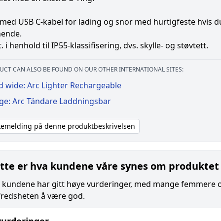
med USB C-kabel for lading og snor med hurtigfeste hvis d
gnende.
 i henhold til IP55-klassifisering, dvs. skylle- og støvtett.
UCT CAN ALSO BE FOUND ON OUR OTHER INTERNATIONAL SITES:
d wide: Arc Lighter Rechargeable
ige: Arc Tändare Laddningsbar
akemelding på denne produktbeskrivelsen
tte er hva kundene våre synes om produktet
e kundene har gitt høye vurderinger, med mange femmere og 
fredsheten å være god.
urderinger