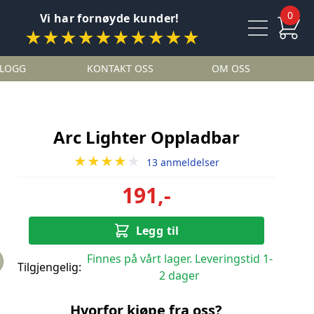
0
Vi har fornøyde kunder!
★★★★★★★★★★
LOGG
KONTAKT OSS
OM OSS
Arc Lighter Oppladbar
★★★★
★
13 anmeldelser
191,-
Legg til
Finnes på vårt lager. Leveringstid 1-
Tilgjengelig:
2 dager
Hvorfor kjøpe fra oss?