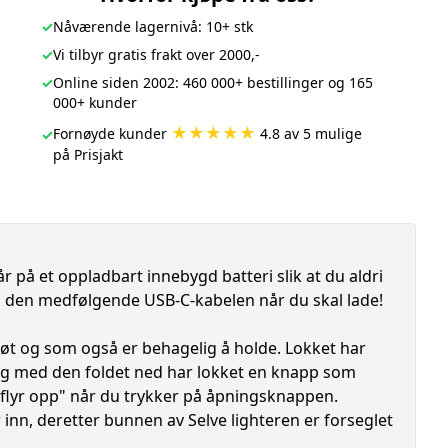
✓
Nåværende lagernivå: 10+ stk
✓
Vi tilbyr gratis frakt over 2000,-
✓
Online siden 2002: 460 000+ bestillinger og 165
000+ kunder
★★★★★
Fornøyde kunder
4.8 av 5 mulige
✓
på Prisjakt
på et oppladbart innebygd batteri slik at du aldri
ed den medfølgende USB-C-kabelen når du skal lade!
øt og som også er behagelig å holde. Lokket har
 og med den foldet ned har lokket en knapp som
 "flyr opp" når du trykker på åpningsknappen.
 inn, deretter bunnen av Selve lighteren er forseglet