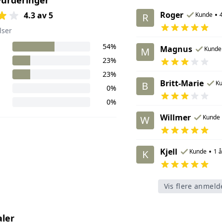
Roger
•
4.3 av 5
Kunde
R
lser
54%
Magnus
Kunde
M
23%
23%
Britt-Marie
K
B
0%
0%
Willmer
Kunde
W
Kjell
•
Kunde
1 å
K
Vis flere anmeld
aler