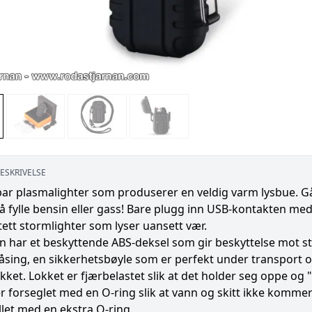
ESKRIVELSE
r plasmalighter som produserer en veldig varm lysbue. Går 
å fylle bensin eller gass! Bare plugg inn USB-kontakten m
ett stormlighter som lyser uansett vær.
 har et beskyttende ABS-deksel som gir beskyttelse mot st
låsing, en sikkerhetsbøyle som er perfekt under transport
kket. Lokket er fjærbelastet slik at det holder seg oppe og
r forseglet med en O-ring slik at vann og skitt ikke kommer
let med en ekstra O-ring.