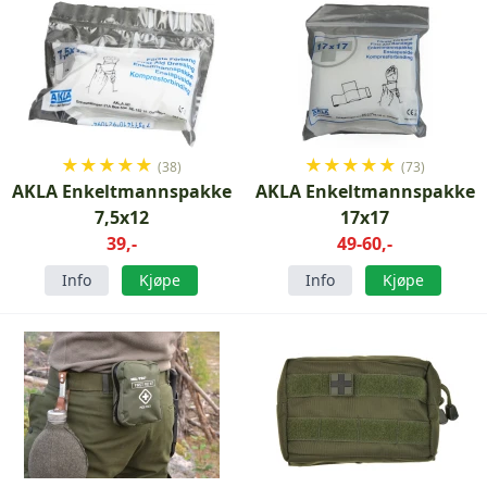
★
★
★
★
★
★
★
★
★
★
(38)
(73)
AKLA Enkeltmannspakke
AKLA Enkeltmannspakke
7,5x12
17x17
39,-
49-60,-
Info
Kjøpe
Info
Kjøpe