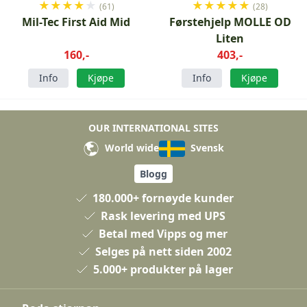
★
★
★
★
★
★
★
★
★
★
(61)
(28)
Mil-Tec First Aid Mid
Førstehjelp MOLLE OD
Liten
160,-
403,-
Info
Kjøpe
Info
Kjøpe
OUR INTERNATIONAL SITES
World wide
Svensk
Blogg
180.000+ fornøyde kunder
Rask levering med UPS
Betal med Vipps og mer
Selges på nett siden 2002
5.000+ produkter på lager