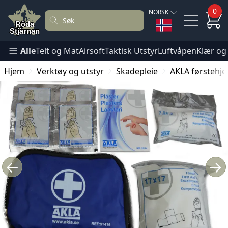
0
NORSK
Alle
Telt og Mat
Airsoft
Taktisk Utstyr
Luftvåpen
Klær og
Hjem
Verktøy og utstyr
Skadepleie
AKLA førstehje
←
→