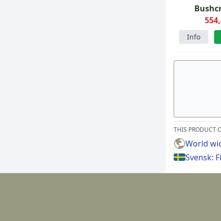
Bushcr
førstehje
554,
RAL 7
Info
THIS PRODUCT C
World wi
Svensk: F