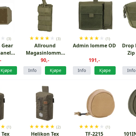
★
★
★
★
★
★
★
★
★
★
★
★
(3)
(3)
(1)
 Gear
Allround
Admin lomme OD
Drop
anel
Magasinlomme
Zip
 GEN 2
-
Grønn Open Top
90,-
191,-
Green
5,56 mm
Kjøpe
Info
Kjøpe
Info
Kjøpe
Info
★
★
★
★
★
★
★
★
★
★
★
★
(1)
(2)
(1)
 Tex
Helikon Tex
TF-2215
101I