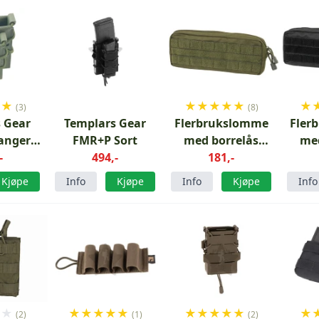
★
★
★
★
★
★
★
★
(3)
(8)
 Gear
Templars Gear
Flerbrukslomme
Fler
anger
FMR+P Sort
med borrelås
med
nn
-
494,-
Grønn
181,-
Kjøpe
Info
Kjøpe
Info
Kjøpe
Info
★
★
★
★
★
★
★
★
★
★
★
★
★
(2)
(1)
(2)