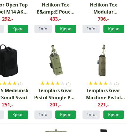
or Open Top
Helikon Tex
Helikon Tex
el M14 AK4
E&amp;E Pouch
Modular
AK5C Sort
292,-
Desert Night
433,-
Individual With
706,-
Camo
Kit Pouch Green
Kjøpe
Info
Kjøpe
Info
Kjøpe
★
★
★
★
★
★
★
★
★
★
★
★
★
★
(2)
(3)
(2)
15 Medisinsk
Templars Gear
Templars Gear
 Small Svart
Pistol Shingle PDS
Machine Pistol
251,-
GEN5 Ranger
201,-
Shingle SLIM
221,-
Green
GEN5 Ranger
Kjøpe
Info
Kjøpe
Info
Kjøpe
Green