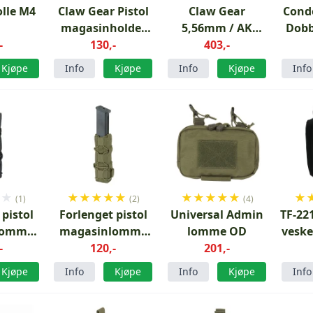
lle M4
Claw Gear Pistol
Claw Gear
Cond
magasinholder
5,56mm / AK
Dobb
-
RAL7013
130,-
Dobbel
403,-
G3 
Speedpouch LC
Kjøpe
Info
Kjøpe
Info
Kjøpe
Info
RAL7013
★
★
★
★
★
★
★
★
★
★
★
★
★
(1)
(2)
(4)
 pistol
Forlenget pistol
Universal Admin
TF-22
lomme
magasinlomme
lomme OD
veske
ack
-
SMG OD
120,-
201,-
Kjøpe
Info
Kjøpe
Info
Kjøpe
Info