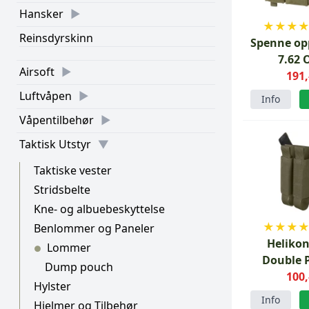
Hansker
★
★
★
Reinsdyrskinn
Spenne opp
7.62 
Airsoft
191,
Luftvåpen
Info
Våpentilbehør
Taktisk Utstyr
Taktiske vester
Stridsbelte
Kne- og albuebeskyttelse
★
★
★
Benlommer og Paneler
Helikon
Lommer
●
Double P
Dump pouch
Magasini
100,
Hylster
Grø
Info
Hjelmer og Tilbehør