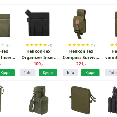
★
★
★
★
★
★
★
★
★
★
★
★
★
(9)
(4)
(1)
-Tex
Helikon-Tex
Helikon Tex
He
 Insert
Organizer Insert
Compass Survival
vann
reen
-
Medium Black
100,-
Pouch
221,-
Ol
Olivengrønn
Kjøpe
Info
Kjøpe
Info
Kjøpe
Info