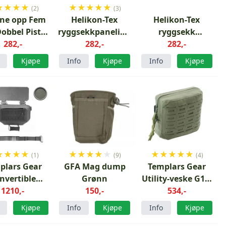
★
★
★
★
★
★
★
★
★
(2)
(3)
ne opp Fem
Helikon-Tex
Helikon-Tex
Dobbel Pistol
ryggsekkpanelinnsats
ryggsekk
Svart
282,-
282,-
OD
Panelinnsats Sort
282,-
Kjøpe
Info
Kjøpe
Info
Kjøpe
★
★
★
★
★
★
★
★
★
★
★
★
★
★
(1)
(9)
(4)
plars Gear
GFA Mag dump
Templars Gear
nvertible
Grønn
Utility-veske G1.1
gler Pouch
1210,-
150,-
Medium Ranger
534,-
ger Green
Green
Kjøpe
Info
Kjøpe
Info
Kjøpe