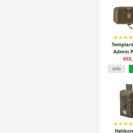
★
★
★
Templars
Admin P
Astrolabe
655,
Ranger 
Info
★
★
★
Helikon