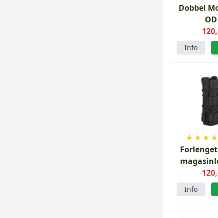
Dobbel Mo
OD
120,
Info
★
★
★
Forlenget
magasin
SMG Bl
120,
Info