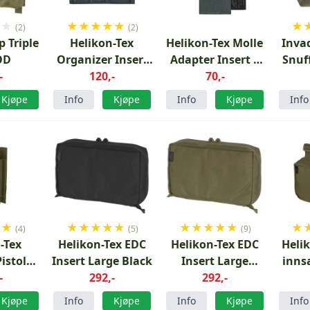
★
★
★
★
★
★
★
★
(2)
(2)
 Triple
Helikon-Tex
Helikon-Tex Molle
Inva
OD
Organizer Insert
Adapter Insert 1
Snuf
-
Large Shadow
120,-
Shadow Grey
70,-
Grey
Kjøpe
Info
Kjøpe
Info
Kjøpe
Info
★
★
★
★
★
★
★
★
★
★
★
★
★
(4)
(5)
(9)
-Tex
Helikon-Tex EDC
Helikon-Tex EDC
Heli
istol
Insert Large Black
Insert Large
inns
nnsats
-
292,-
Green
292,-
nn
Kjøpe
Info
Kjøpe
Info
Kjøpe
Info