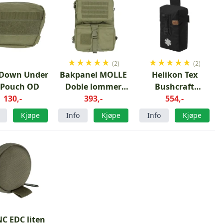
★
★
★
★
★
★
★
★
★
★
(2)
(2)
 Down Under
Bakpanel MOLLE
Helikon Tex
 Pouch OD
Doble lommer
Bushcraft
130,-
Grønn
393,-
førstehjelpssett
554,-
svart
Kjøpe
Info
Kjøpe
Info
Kjøpe
NC EDC liten