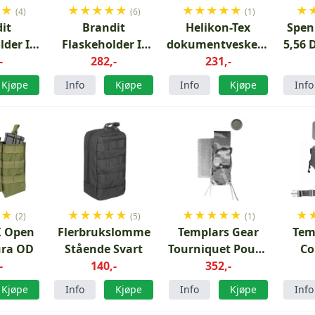
★
★
★
★
★
★
★
★
★
★
★
★
★
(4)
(6)
(1)
it
Brandit
Helikon-Tex
Spen
lder I
Flaskeholder II
dokumentveskeinnsats
5,56 
nn
-
Grønn
282,-
Olivengrønn
231,-
Kjøpe
Info
Kjøpe
Info
Kjøpe
Info
★
★
★
★
★
★
★
★
★
★
★
★
★
(2)
(5)
(1)
K Open
Flerbrukslomme
Templars Gear
Tem
ura OD
Stående Svart
Tourniquet Pouch
Co
-
140,-
Ranger Green
352,-
Dan
Ran
Kjøpe
Info
Kjøpe
Info
Kjøpe
Info