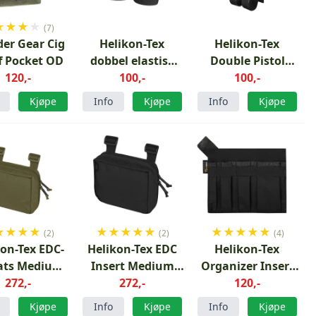
★
★
★
★
(7)
der Gear Cig
Helikon-Tex
Helikon-Tex
f Pocket OD
dobbel elastisk
Double Pistol
120,-
innsats svart
100,-
Magasininnsats
100,-
Sort
Kjøpe
Info
Kjøpe
Info
Kjøpe
★
★
★
★
★
★
★
★
★
★
★
★
★
★
(2)
(2)
(4)
kon-Tex EDC-
Helikon-Tex EDC
Helikon-Tex
ats Medium
Insert Medium
Organizer Insert
Grønn
272,-
Black
272,-
Large Black
120,-
Kjøpe
Info
Kjøpe
Info
Kjøpe