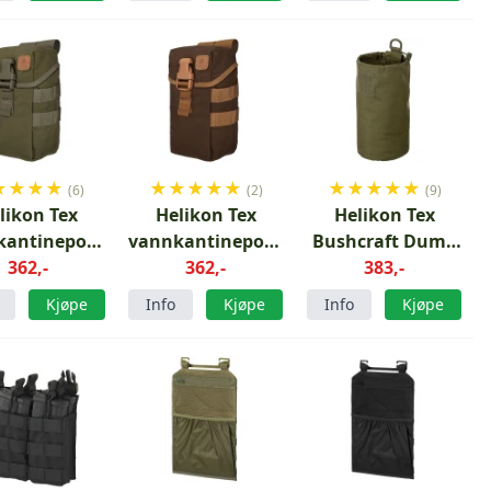
★
★
★
★
★
★
★
★
★
★
★
★
★
★
(6)
(2)
(9)
likon Tex
Helikon Tex
Helikon Tex
kantinepose
vannkantinepose
Bushcraft Dump
ivengrønn
362,-
Jordbrun leire
362,-
Pouch Olive
383,-
Green
Kjøpe
Info
Kjøpe
Info
Kjøpe