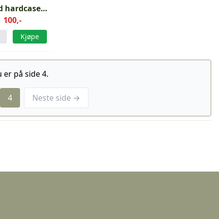
d hardcase
grønn
100,-
Kjøpe
 er på side 4.
4
Neste side →