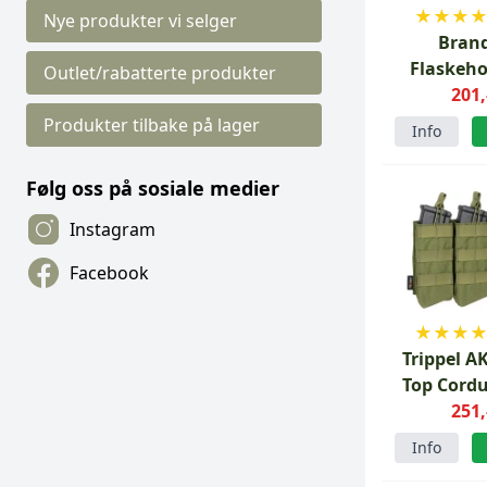
★
★
★
Nye produkter vi selger
Brand
Flaskeho
Outlet/rabatterte produkter
Grø
201,
Produkter tilbake på lager
Info
Følg oss på sosiale medier
Instagram
Facebook
★
★
★
Trippel A
Top Cord
251,
Info