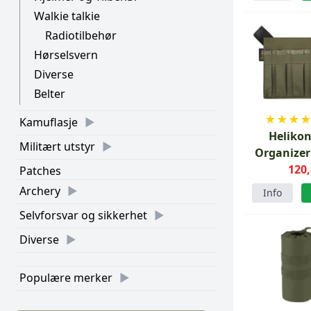
Walkie talkie
Radiotilbehør
Hørselsvern
Diverse
Belter
★
★
★
Kamuflasje
Helikon
Militært utstyr
Organizer
Large G
120,
Patches
Archery
Info
Selvforsvar og sikkerhet
Diverse
Populære merker