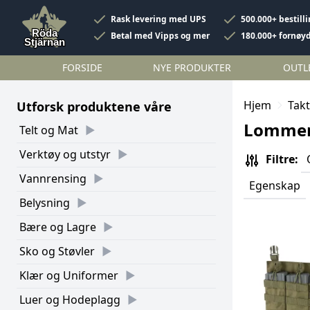
Rask levering med UPS
500.000+ bestill
Betal med Vipps og mer
180.000+ fornøy
FORSIDE
NYE PRODUKTER
OUTL
Hjem
Takt
Utforsk produktene våre
Lomme
Telt og Mat
Verktøy og utstyr
Filtre:
Vannrensing
Egenskap
Belysning
Bære og Lagre
Sko og Støvler
Klær og Uniformer
Luer og Hodeplagg