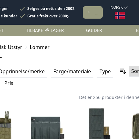
NORSK
inger
Selges på nett siden 2002
de kunder
Gratis frakt over 2000;-
ET
TILBAKE PÅ LAGER
GUIDER
B
isk Utstyr
Lommer
r
Opprinnelse/merke
Farge/materiale
Type
Pris
Det er 256 produkter i denne