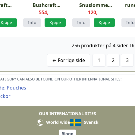
aft
Bushcraft
Snuslomme
run
lpssett
-
førstehjelpssett
554,-
Coyote
120,-
013
Jord Brun/Cl
Kjøpe
Info
Kjøpe
Info
Kjøpe
Info
256 produkter på 4 sider. Du
← Forrige side
1
2
3
ATEGORY CAN ALSO BE FOUND ON OUR OTHER INTERNATIONAL SITES:
de: Pouches
ickor
OUR INTERNATIONAL SITES
World wide
Svensk
Blogg