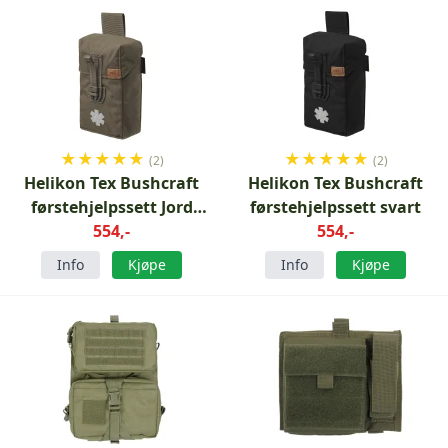
★
★
★
★
★
★
★
★
★
★
(2)
(2)
Helikon Tex Bushcraft
Helikon Tex Bushcraft
førstehjelpssett Jord
førstehjelpssett svart
Brun/Cl
554,-
554,-
Info
Kjøpe
Info
Kjøpe