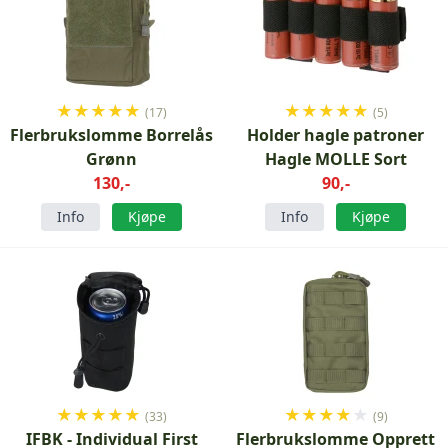
★
★
★
★
★
★
★
★
★
★
(17)
(5)
Flerbrukslomme Borrelås
Holder hagle patroner
Grønn
Hagle MOLLE Sort
130,-
90,-
Info
Kjøpe
Info
Kjøpe
★
★
★
★
★
★
★
★
★
★
(33)
(9)
IFBK - Individual First
Flerbrukslomme Opprett