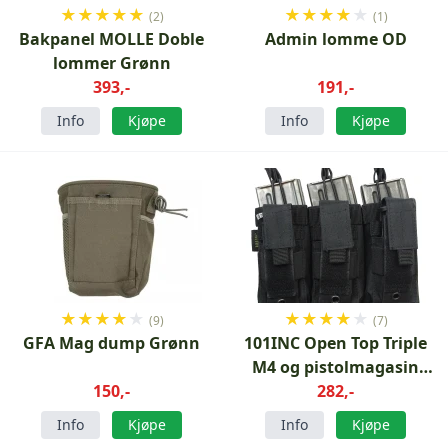
★
★
★
★
★
★
★
★
★
★
(2)
(1)
Bakpanel MOLLE Doble
Admin lomme OD
lommer Grønn
393,-
191,-
Info
Kjøpe
Info
Kjøpe
★
★
★
★
★
★
★
★
★
★
(9)
(7)
GFA Mag dump Grønn
101INC Open Top Triple
M4 og pistolmagasin
150,-
Svart
282,-
Info
Kjøpe
Info
Kjøpe