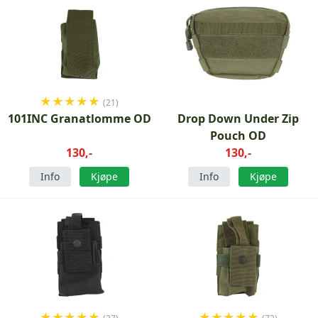
★
★
★
★
★
(21)
101INC Granatlomme OD
Drop Down Under Zip
Pouch OD
130,-
130,-
Info
Kjøpe
Info
Kjøpe
★
★
★
★
★
★
★
★
★
★