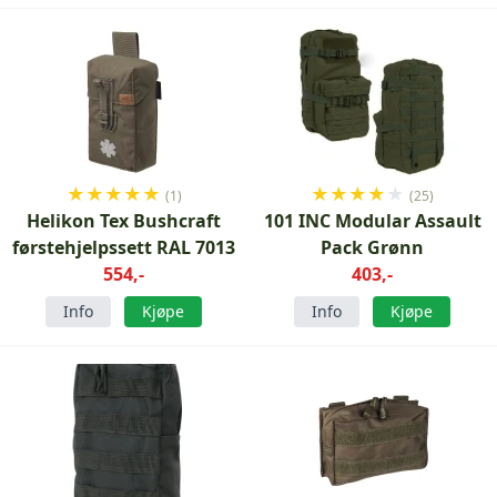
★
★
★
★
★
★
★
★
★
★
(1)
(25)
Helikon Tex Bushcraft
101 INC Modular Assault
førstehjelpssett RAL 7013
Pack Grønn
554,-
403,-
Info
Kjøpe
Info
Kjøpe