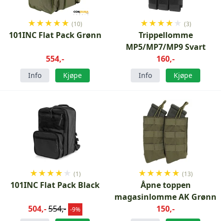
★
★
★
★
★
★
★
★
★
★
(10)
(3)
101INC Flat Pack Grønn
Trippellomme
MP5/MP7/MP9 Svart
554,-
160,-
Info
Kjøpe
Info
Kjøpe
★
★
★
★
★
★
★
★
★
★
(1)
(13)
101INC Flat Pack Black
Åpne toppen
magasinlomme AK Grønn
504,-
554,-
150,-
-9%