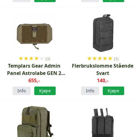
★
★
★
★
★
★
★
★
★
★
(3)
(5)
Templars Gear Admin
Flerbrukslomme Stående
Panel Astrolabe GEN 2
Svart
Ranger Green
655,-
140,-
Info
Kjøpe
Info
Kjøpe