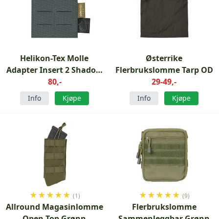
Helikon-Tex Molle
Østerrike
Adapter Insert 2 Shadow
Flerbrukslomme Tarp OD
Grey
80,-
29-49,-
Info
Kjøpe
Info
Kjøpe
★
★
★
★
★
★
★
★
★
★
(1)
(9)
Allround Magasinlomme
Flerbrukslomme
Open-Top Grønn
Sammenleggbar Grønn