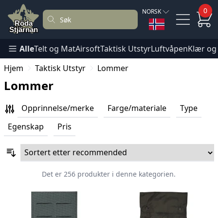
0
NORSK
Alle
Telt og Mat
Airsoft
Taktisk Utstyr
Luftvåpen
Klær og
Hjem
Taktisk Utstyr
Lommer
Lommer
Opprinnelse/merke
Farge/materiale
Type
Egenskap
Pris
Det er 256 produkter i denne kategorien.