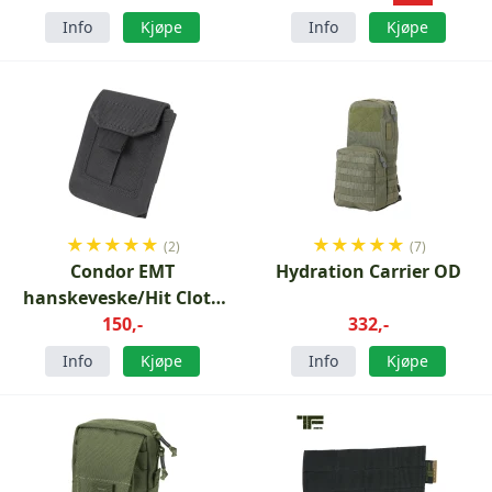
Info
Kjøpe
Info
Kjøpe
★
★
★
★
★
★
★
★
★
★
(2)
(7)
Condor EMT
Hydration Carrier OD
hanskeveske/Hit Cloth
Black
150,-
332,-
Info
Kjøpe
Info
Kjøpe