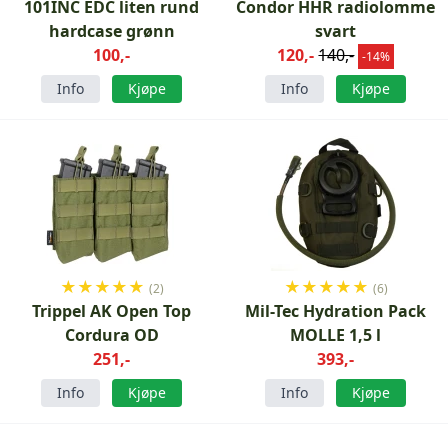
101INC EDC liten rund
Condor HHR radiolomme
hardcase grønn
svart
100,-
120,-
140,-
-14%
Info
Kjøpe
Info
Kjøpe
★
★
★
★
★
★
★
★
★
★
(2)
(6)
Trippel AK Open Top
Mil-Tec Hydration Pack
Cordura OD
MOLLE 1,5 l
251,-
393,-
Info
Kjøpe
Info
Kjøpe