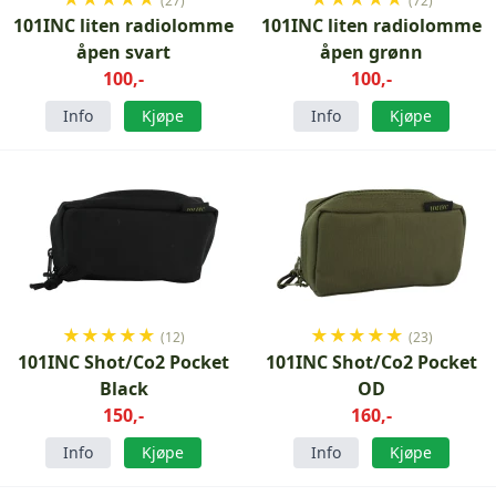
(27)
(72)
101INC liten radiolomme
101INC liten radiolomme
åpen svart
åpen grønn
100,-
100,-
Info
Kjøpe
Info
Kjøpe
★
★
★
★
★
★
★
★
★
★
(12)
(23)
101INC Shot/Co2 Pocket
101INC Shot/Co2 Pocket
Black
OD
150,-
160,-
Info
Kjøpe
Info
Kjøpe