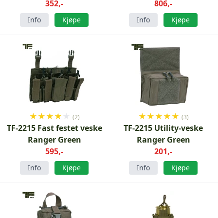
Green
352,-
Ranger Grønn
806,-
Info
Kjøpe
Info
Kjøpe
★
★
★
★
★
★
★
★
★
★
(2)
(3)
TF-2215 Fast festet veske
TF-2215 Utility-veske
Ranger Green
Ranger Green
595,-
201,-
Info
Kjøpe
Info
Kjøpe