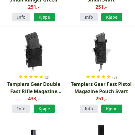
251,-
251,-
Info
Kjøpe
Info
Kjøpe
★
★
★
★
★
★
★
★
★
★
(2)
(3)
Templars Gear Double
Templars Gear Fast Pistol
Fast Rifle Magazine
Magazine Pouch Svart
Pouch Black
433,-
251,-
Info
Kjøpe
Info
Kjøpe