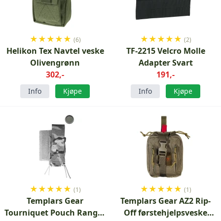
★
★
★
★
★
★
★
★
★
★
(6)
(2)
Helikon Tex Navtel veske
TF-2215 Velcro Molle
Olivengrønn
Adapter Svart
302,-
191,-
Info
Kjøpe
Info
Kjøpe
★
★
★
★
★
★
★
★
★
★
(1)
(1)
Templars Gear
Templars Gear AZ2 Rip-
Tourniquet Pouch Ranger
Off førstehjelpsveske