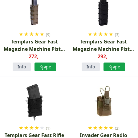
★
★
★
★
★
★
★
★
★
★
(9)
(3)
Templars Gear Fast
Templars Gear Fast
Magazine Machine Pistol
Magazine Machine Pistol
Pouch Ranger Green
272,-
Pouch Black
292,-
Info
Kjøpe
Info
Kjøpe
★
★
★
★
★
★
★
★
★
★
(1)
(2)
Templars Gear Fast Rifle
Invader Gear Radio