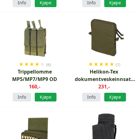
Info
Kjøpe
Info
Kjøpe
★
★
★
★
★
★
★
★
★
★
(6)
(1)
Trippellomme
Helikon-Tex
MP5/MP7/MP9 OD
dokumentveskeinnsats
160,-
Olivengrønn
231,-
Info
Kjøpe
Info
Kjøpe