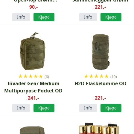
7,62X39mm AK
90,-
221,-
Info
Kjøpe
Info
Kjøpe
★
★
★
★
★
★
★
★
★
★
(6)
(19)
Invader Gear Medium
H2O Flaskelomme OD
Multipurpose Pocket OD
241,-
221,-
Info
Kjøpe
Info
Kjøpe