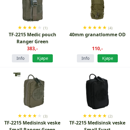
★
★
★
★
★
★
★
★
★
★
(1)
(4)
TF-2215 Medic pouch
40mm granatlomme OD
Ranger Green
383,-
110,-
Info
Kjøpe
Info
Kjøpe
★
★
★
★
★
★
★
★
★
★
(3)
(2)
TF-2215 Medisinsk veske
TF-2215 Medisinsk veske
Small Ranger Green
Small Svart