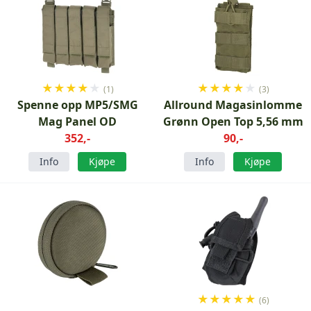
★
★
★
★
★
★
★
★
★
★
(1)
(3)
Spenne opp MP5/SMG
Allround Magasinlomme
Mag Panel OD
Grønn Open Top 5,56 mm
352,-
90,-
Info
Kjøpe
Info
Kjøpe
★
★
★
★
★
(6)