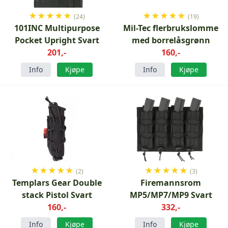
★
★
★
★
★
★
★
★
★
★
(24)
(19)
101INC Multipurpose
Mil-Tec flerbrukslomme
Pocket Upright Svart
med borrelåsgrønn
201,-
160,-
Info
Kjøpe
Info
Kjøpe
★
★
★
★
★
★
★
★
★
★
(2)
(3)
Templars Gear Double
Firemannsrom
stack Pistol Svart
MP5/MP7/MP9 Svart
160,-
332,-
Info
Kjøpe
Info
Kjøpe