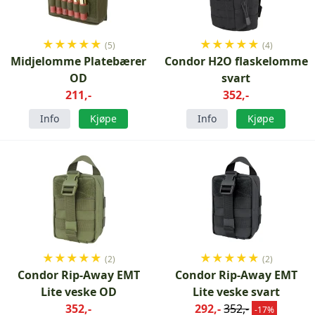
★
★
★
★
★
★
★
★
★
★
(5)
(4)
Midjelomme Platebærer
Condor H2O flaskelomme
OD
svart
211,-
352,-
Info
Kjøpe
Info
Kjøpe
★
★
★
★
★
★
★
★
★
★
(2)
(2)
Condor Rip-Away EMT
Condor Rip-Away EMT
Lite veske OD
Lite veske svart
352,-
292,-
352,-
-17%