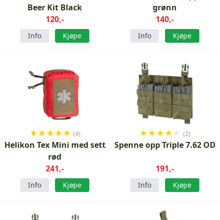
Beer Kit Black
grønn
120,-
140,-
Info
Kjøpe
Info
Kjøpe
★
★
★
★
★
★
★
★
★
★
(4)
(2)
Helikon Tex Mini med sett
Spenne opp Triple 7.62 OD
rød
241,-
191,-
Info
Kjøpe
Info
Kjøpe