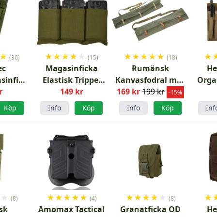
★
★
★
★
★
★
★
★
★
★
★
★
(36)
(15)
(18)
ec
Magasinficka
Rumänsk
He
sinficka
Elastisk Trippel
Kanvasfodral med
Orga
n
r
7.62 AK4 SR25 M14
149 kr
169 kr
läder
199 kr
Lar
-15%
Köp
Info
Köp
Info
Köp
Inf
★
★
★
★
★
★
★
★
★
★
★
★
★
(8)
(4)
(8)
isk
Amomax Tactical
Granatficka OD
He