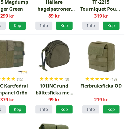
215 Magdump
Hållare
TF-2215
ger Green
hagelpatroner
Tourniquet Pouch
299 kr
Shotgun MOLLE
89 kr
Ranger Green
319 kr
OD
o
Köp
Info
Köp
Info
Köp
★
★
★
★
★
★
★
★
★
★
★
★
★
★
(15)
(3)
(13)
C Kartfodral
101INC rund
Flerbruksficka OD
npanel Grön
bältesficka med
379 kr
dubbla fack
99 kr
219 kr
o
Köp
Info
Köp
Info
Köp