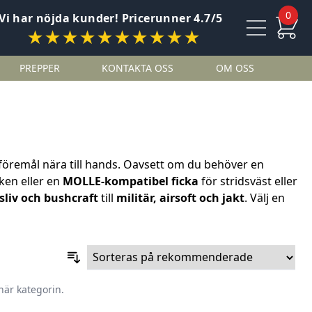
0
Vi har nöjda kunder! Pricerunner 4.7/5
★★★★★★★★★★
PREPPER
KONTAKTA OSS
OM OSS
 föremål nära till hands. Oavsett om du behöver en
cken eller en
MOLLE-kompatibel ficka
för stridsväst eller
tsliv och bushcraft
till
militär, airsoft och jakt
. Välj en
här kategorin.