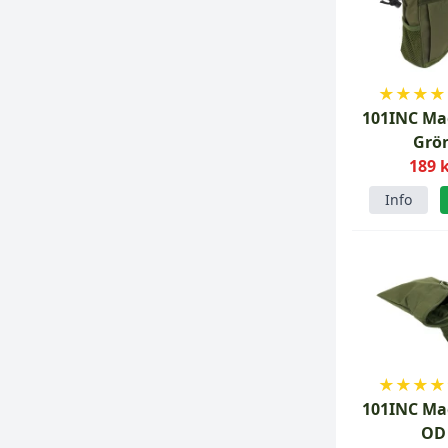
★
★
★
★
101INC M
Grö
189 
Info
★
★
★
★
101INC M
OD