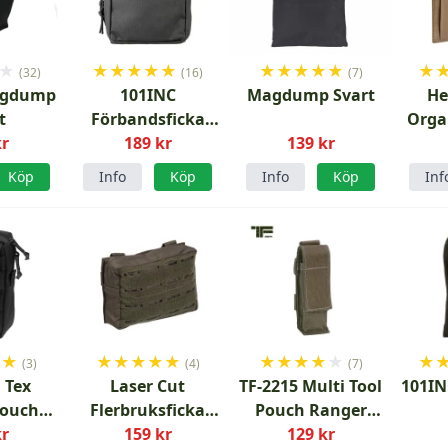
★
★
★
★
★
★
★
★
★
★
★
★
(32)
(16)
(7)
agdump
101INC
Magdump Svart
He
t
Förbandsficka
Orga
kr
IFAK Svart
189 kr
139 kr
Med
Köp
Info
Köp
Info
Köp
Inf
★
★
★
★
★
★
★
★
★
★
★
★
★
(3)
(4)
(7)
 Tex
Laser Cut
TF-2215 Multi Tool
101IN
Pouch
Flerbruksficka
Pouch Ranger
kr
t
159 kr
Grön
Green
129 kr