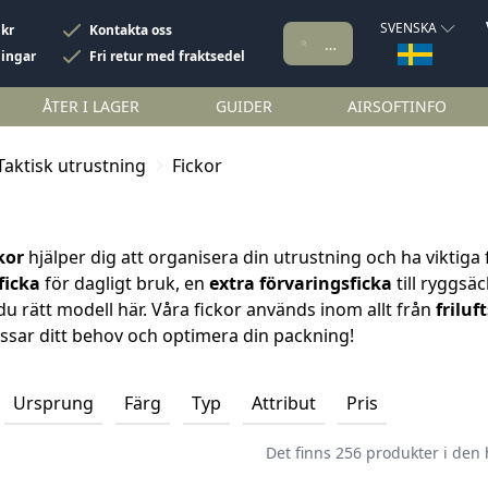
SVENSKA
 kr
Kontakta oss
ningar
Fri retur med fraktsedel
ÅTER I LAGER
GUIDER
AIRSOFTINFO
Taktisk utrustning
Fickor
kor
hjälper dig att organisera din utrustning och ha viktiga
ficka
för dagligt bruk, en
extra förvaringsficka
till ryggsä
 du rätt modell här. Våra fickor används inom allt från
friluf
ssar ditt behov och optimera din packning!
Ursprung
Färg
Typ
Attribut
Pris
Det finns 256 produkter i den 