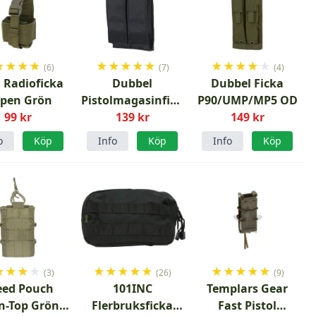
★
★
★
★
★
★
★
★
★
★
★
★
★
★
(6)
(7)
(4)
n Radioficka
Dubbel
Dubbel Ficka
pen Grön
Pistolmagasinficka
P90/UMP/MP5 OD
99 kr
139 kr
Svart
149 kr
o
Köp
Info
Köp
Info
Köp
★
★
★
★
★
★
★
★
★
★
★
★
★
★
(3)
(26)
(9)
eed Pouch
101INC
Templars Gear
n-Top Grön
Flerbruksficka
Fast Pistol