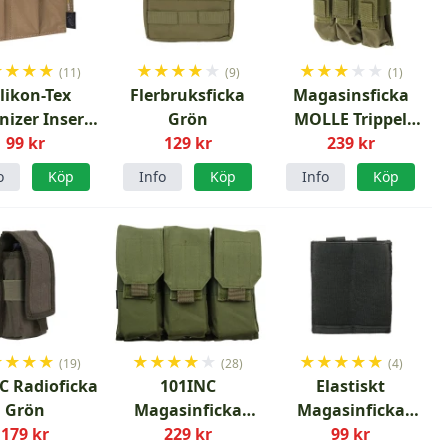
★
★
★
★
★
★
★
★
★
★
★
★
★
★
(11)
(9)
(1)
likon-Tex
Flerbruksficka
Magasinsficka
nizer Insert
Grön
MOLLE Trippel
ium Coyote
99 kr
129 kr
239 kr
MP5 OD
o
Köp
Info
Köp
Info
Köp
★
★
★
★
★
★
★
★
★
★
★
★
★
★
(19)
(28)
(4)
C Radioficka
101INC
Elastiskt
Grön
Magasinficka
Magasinficka
179 kr
Trippel M4 Grön
229 kr
Dubbel Pistol
99 kr