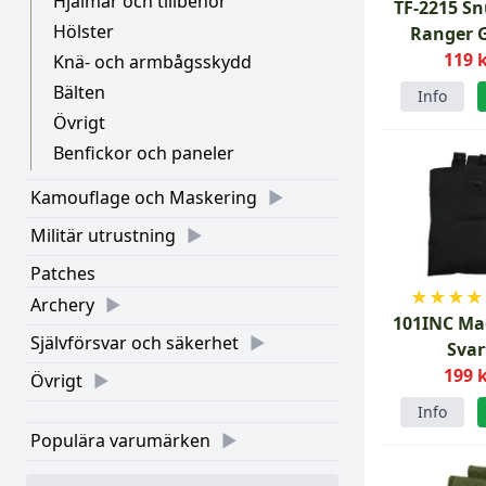
Hjälmar och tillbehör
TF-2215 Sn
Hölster
Ranger 
119 
Knä- och armbågsskydd
Bälten
Info
Övrigt
Benfickor och paneler
Kamouflage och Maskering
Militär utrustning
Patches
★
★
★
★
Archery
101INC M
Självförsvar och säkerhet
Svar
199 
Övrigt
Info
Populära varumärken