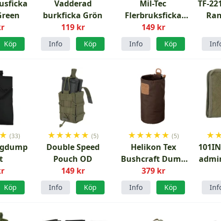
usficka
Vadderad
Mil-Tec
TF-2
Green
burkficka Grön
Flerbruksficka
Ran
kr
119 kr
149 kr
Molle
Köp
Info
Köp
Info
Köp
Inf
★
★
★
★
★
★
★
★
★
★
★
★
(33)
(5)
(5)
agdump
Double Speed
Helikon Tex
101IN
t
Pouch OD
Bushcraft Dump
admi
kr
149 kr
Pouch Earth
379 kr
Brown Clay
Köp
Info
Köp
Info
Köp
Inf