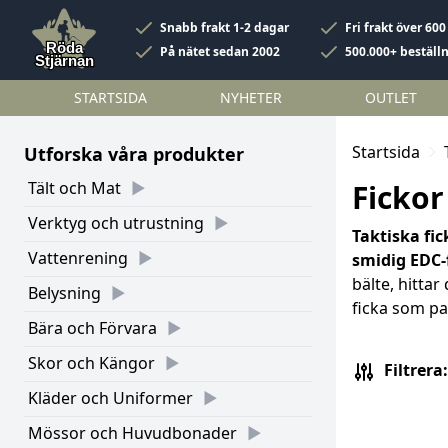
Snabb frakt 1-2 dagar
Fri frakt över 600
På nätet sedan 2002
500.000+ beställ
STARTSIDA
NYHETER
OUTLET
Startsida
Utforska våra produkter
Tält och Mat
Fickor
Verktyg och utrustning
Taktiska fic
Vattenrening
smidig EDC-
bälte, hittar
Belysning
ficka som pa
Bära och Förvara
Skor och Kängor
Filtrera:
Kläder och Uniformer
Mössor och Huvudbonader