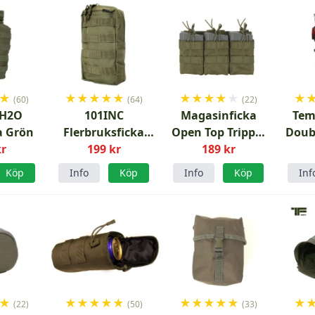
★
★
★
★
★
★
★
★
★
★
★
★
(60)
(64)
(22)
 H2O
101INC
Magasinficka
Tem
a Grön
Flerbruksficka
Open Top Trippel
Doubl
kr
Upprätt Grön
199 kr
7.62 AK4 SR25 M14
189 kr
Maga
Ran
Köp
Info
Köp
Info
Köp
Inf
★
★
★
★
★
★
★
★
★
★
★
★
(22)
(50)
(33)