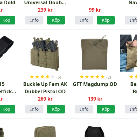
a Dold
Universal Double
Nav
kr
Magazine Pouch
239 kr
99 kr
Earth
Köp
Info
Köp
Info
Köp
Inf
★
★
★
★
★
★
★
★
★
★
★
(5)
(2)
15
Buckle Up Fem AK
GFT Magdump OD
Be
tficka
Dubbel Pistol OD
B
kr
t
269 kr
139 kr
Dumpf
oc
Köp
Info
Köp
Info
Köp
Inf