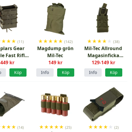
★
★
★
★
★
★
★
★
★
★
★
★
★
★
(11)
(142)
(38)
plars Gear
Magdump grön
Mil-Tec Allround
e Fast Rifle
Mil-Tec
Magasinficka
zine Pouch
449 kr
149 kr
Open-Top Grön
129-149 kr
ger Green
M4/AK/AK4/AK5C
o
Köp
Info
Köp
Info
Köp
★
★
★
★
★
★
★
★
★
★
★
★
★
★
(14)
(25)
(2)