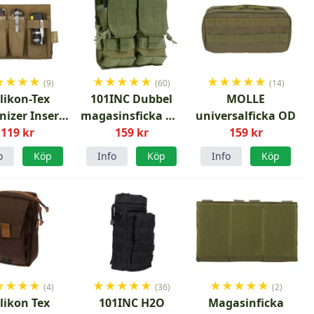
★
★
★
★
★
★
★
★
★
★
★
★
★
★
(9)
(60)
(14)
likon-Tex
101INC Dubbel
MOLLE
nizer Insert
magasinsficka M4
universalficka OD
ge Coyote
119 kr
konverterbar
159 kr
159 kr
Grön
o
Köp
Info
Köp
Info
Köp
★
★
★
★
★
★
★
★
★
★
★
★
★
★
(4)
(36)
(2)
likon Tex
101INC H2O
Magasinficka