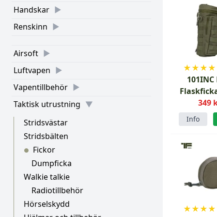
Handskar
Renskinn
Airsoft
★
★
★
★
Luftvapen
101INC
Vapentillbehör
Flaskfick
349 
Taktisk utrustning
Info
Stridsvästar
Stridsbälten
Fickor
●
Dumpficka
Walkie talkie
Radiotillbehör
Hörselskydd
★
★
★
★