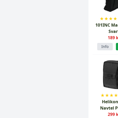
★
★
★
★
101INC M
Svar
189 
Info
★
★
★
Helikon
Navtel 
299 
Svar