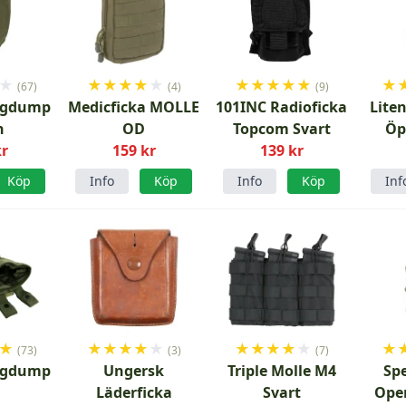
★
★
★
★
★
★
★
★
★
★
★
★
(67)
(4)
(9)
agdump
Medicficka MOLLE
101INC Radioficka
Lite
n
OD
Topcom Svart
Öp
kr
159 kr
139 kr
Köp
Info
Köp
Info
Köp
Inf
★
★
★
★
★
★
★
★
★
★
★
★
(73)
(3)
(7)
agdump
Ungersk
Triple Molle M4
Sp
Läderficka
Svart
Ope