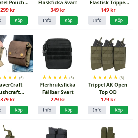
tel Pouch
Flaskficka Svart
Elastisk Trippel
 Brown Clay
299 kr
349 kr
149 kr
Grön
o
Köp
Info
Köp
Info
Köp
★
★
★
★
★
★
★
★
★
★
★
★
★
★
(6)
(5)
(8)
averCraft
Flerbruksficka
Trippel AK Open
ushcraft
Fällbar Svart
Top OD
icka i läder
379 kr
229 kr
179 kr
h canvas
o
Köp
Info
Köp
Info
Köp