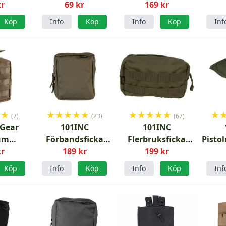
kr
69 kr
169 kr
U
Köp
Info
Köp
Info
Köp
Inf
★
★
★
★
★
★
★
★
★
★
★
★
★
(7)
(23)
(67)
 Gear
101INC
101INC
um
Förbandsficka
Flerbruksficka
Pisto
sficka
kr
IFAK Grön
189 kr
199 kr
Grön
Green
Köp
Info
Köp
Info
Köp
Inf