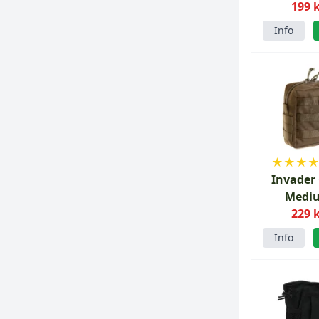
199 
Info
★
★
★
Invader
Medi
Flerbruk
229 
Ranger 
Info