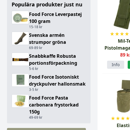
Populära produkter just nu
Food Force Leverpastej
100 gram
15-18 kr
★
★
★
★
Svenska armén
Mil-T
strumpor gröna
Pistolmaga
69-89 kr
Grö
89 k
Snabbkaffe Robusta
portionsförpackning
Info
5-6 kr
Food Force Isotoniskt
dryckpulver hallonsmak
3-5 kr
Food Force Pasta
carbonara frystorkad
150g
49-69 kr
★
★
★
Elast