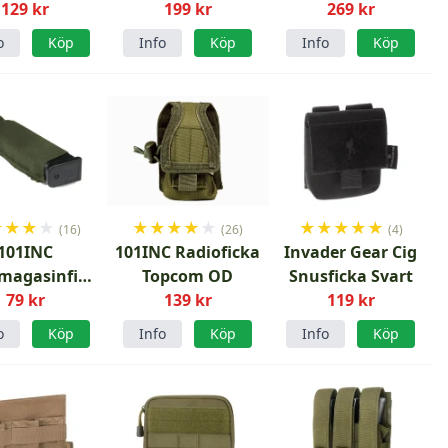
niversal
129 kr
199 kr
Svart
Magazine Pouch
269 kr
Ranger Green
o
Köp
Info
Köp
Info
Köp
★
★
★
★
★
★
★
★
★
★
★
★
★
★
(16)
(26)
(4)
101INC
101INC Radioficka
Invader Gear Cig
lmagasinficka
Topcom OD
Snusficka Svart
Grön
79 kr
139 kr
119 kr
o
Köp
Info
Köp
Info
Köp