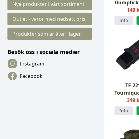
Dumpfick
Nya produkter i vårt sortiment
149 
Outlet - varor med nedsatt pris
Info
Produkter som är åter i lager
Besök oss i sociala medier
Instagram
Facebook
TF-22
Tournique
319 
svar
Info