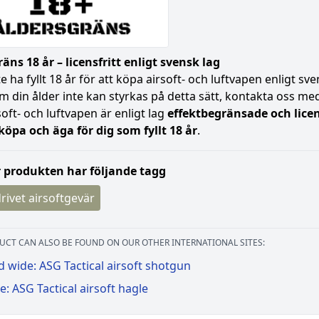
äns 18 år – licensfritt enligt svensk lag
 ha fyllt 18 år för att köpa airsoft- och luftvapen enligt s
Om din ålder inte kan styrkas på detta sätt, kontakta oss med 
soft- och luftvapen är enligt lag
effektbegränsade och licen
 köpa och äga för dig som fyllt 18 år
.
 produkten har följande tagg
rivet airsoftgevär
UCT CAN ALSO BE FOUND ON OUR OTHER INTERNATIONAL SITES:
 wide: ASG Tactical airsoft shotgun
: ASG Tactical airsoft hagle