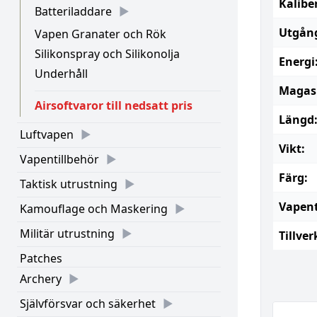
Kalibe
Batteriladdare
Utgång
Vapen Granater och Rök
Silikonspray och Silikonolja
Energi
Underhåll
Magasi
Airsoftvaror till nedsatt pris
Längd
Luftvapen
Vikt:
Vapentillbehör
Färg:
Taktisk utrustning
Vapent
Kamouflage och Maskering
Militär utrustning
Tillver
Patches
Archery
Självförsvar och säkerhet