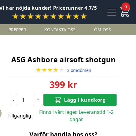
0
Vi har nöjda kunder! Pricerunner 4.7/5
★★★★★★★★★★
PREPPER
KONTAKTA OSS
OM OSS
ASG Ashbore airsoft shotgun
★★★★
★
3 omdömen
399 kr
-
+
Lägg i kundkorg
Finns i vårt lager. Leveranstid 1-2
Tillgänglig:
dagar
Varför handla hos oss?