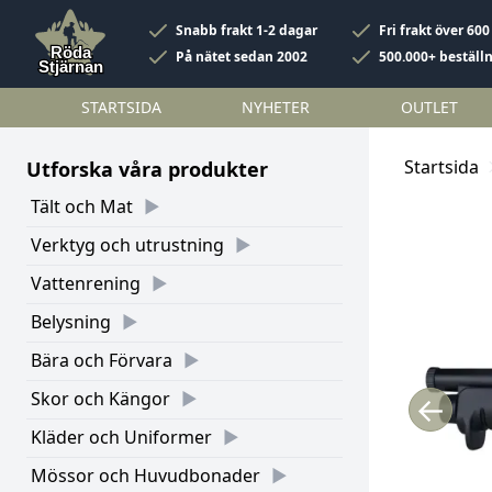
Snabb frakt 1-2 dagar
Fri frakt över 600
På nätet sedan 2002
500.000+ beställ
STARTSIDA
NYHETER
OUTLET
Startsida
Utforska våra produkter
Tält och Mat
Verktyg och utrustning
Vattenrening
Belysning
Bära och Förvara
Skor och Kängor
←
Kläder och Uniformer
Mössor och Huvudbonader