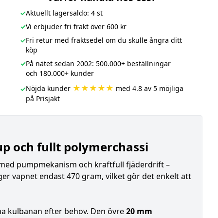
✓
Aktuellt lagersaldo: 4 st
✓
Vi erbjuder fri frakt över 600 kr
✓
Fri retur med fraktsedel om du skulle ångra ditt
köp
✓
På nätet sedan 2002: 500.000+ beställningar
och 180.000+ kunder
★★★★★
Nöjda kunder
med 4.8 av 5 möjliga
✓
på Prisjakt
 och fullt polymerchassi
r med pumpmekanism och kraftfull fjäderdrift –
er vapnet endast 470 gram, vilket gör det enkelt att
imma kulbanan efter behov. Den övre
20 mm