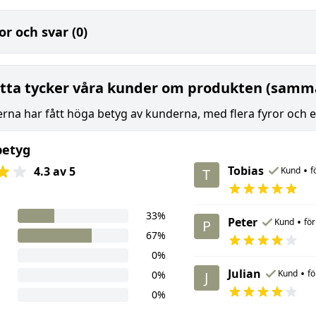
or och svar (0)
tta tycker våra kunder om produkten (samma
rna har fått höga betyg av kunderna, med flera fyror och 
betyg
Tobias
•
4.3 av 5
Kund
f
T
33%
Peter
•
Kund
för
P
67%
0%
Julian
•
Kund
fö
0%
J
0%