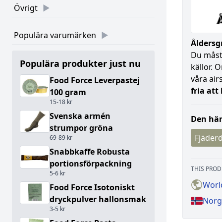
Övrigt
Populära varumärken
Åldersgr
Du måste
Populära produkter just nu
källor. 
våra air
Food Force Leverpastej
fria att
100 gram
15-18 kr
Svenska armén
Den här
strumpor gröna
Fjäderd
69-89 kr
Snabbkaffe Robusta
portionsförpackning
THIS PROD
5-6 kr
World
Food Force Isotoniskt
dryckpulver hallonsmak
Norge
3-5 kr