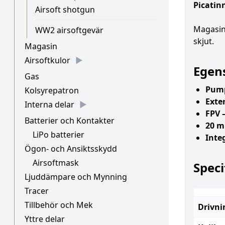
Picatin
Airsoft shotgun
Magasi
WW2 airsoftgevär
skjut.
Magasin
Airsoftkulor
Egen
Gas
Pump
Kolsyrepatron
Exte
Interna delar
FPV 
Batterier och Kontakter
20 m
LiPo batterier
Inte
Ögon- och Ansiktsskydd
Airsoftmask
Speci
Ljuddämpare och Mynning
Tracer
Tillbehör och Mek
Drivni
Yttre delar