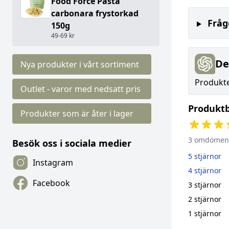
Food Force Pasta
carbonara frystorkad
Fråg
150g
49-69 kr
De
Nya produkter i vårt sortiment
Produkte
Outlet - varor med nedsatt pris
Produkt
Produkter som är åter i lager
3 omdömen
Besök oss i sociala medier
5 stjärnor
Instagram
4 stjärnor
Facebook
3 stjärnor
2 stjärnor
1 stjärnor