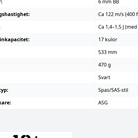
r:
6 mm BB
shastighet:
Ca 122 m/s (400 
:
Ca 1,4–1,5 J (med
nkapacitet:
17 kulor
:
533 mm
470 g
Svart
yp:
Spas/SAS-stil
kare:
ASG