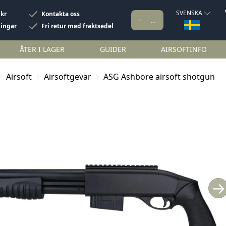
SVENSKA
 kr
Kontakta oss
ningar
Fri retur med fraktsedel
ÅTER I LAGER
GUIDER
AIRSOFTINFO
Airsoft
Airsoftgevär
ASG Ashbore airsoft shotgun
→