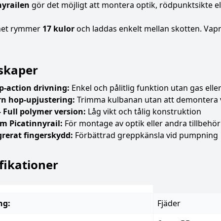
nyrailen
gör det möjligt att montera optik, rödpunktsikte el
net rymmer
17 kulor
och laddas enkelt mellan skotten. Vapn
skaper
-action drivning:
Enkel och pålitlig funktion utan gas eller
rn hop-upjustering:
Trimma kulbanan utan att demontera 
– Full polymer version:
Låg vikt och tålig konstruktion
m Picatinnyrail:
För montage av optik eller andra tillbehör
grerat fingerskydd:
Förbättrad greppkänsla vid pumpning
fikationer
ng:
Fjäder