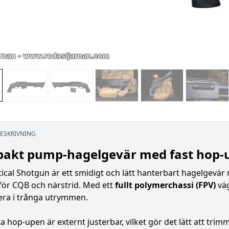
ESKRIVNING
akt pump-hagelgevär med fast hop-up
ical Shotgun är ett smidigt och lätt hanterbart hagelgevä
för CQB och närstrid. Med ett
fullt polymerchassi (FPV)
väg
ra i trånga utrymmen.
a hop-upen är externt justerbar, vilket gör det lätt att tr