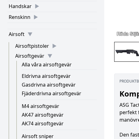
Handskar
Renskinn
Airsoft
Airsoftpistoler
Airsoftgevär
Alla våra airsoftgevär
Eldrivna airsoftgevär
PRODUKTB
Gasdrivna airsoftgevär
Komp
Fjäderdrivna airsoftgevär
ASG Tact
M4 airsoftgevär
perfekt 
AK47 airsoftgevär
manövre
AK74 airsoftgevär
Den fast
Airsoft sniper