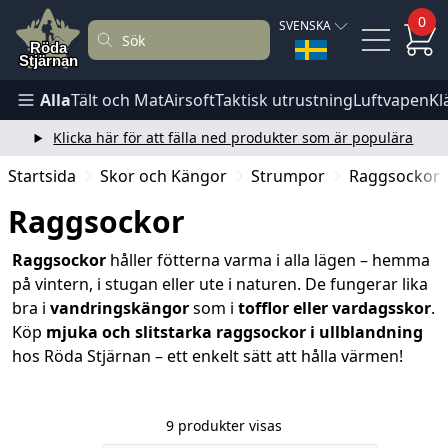
0
SVENSKA
Alla
Tält och Mat
Airsoft
Taktisk utrustning
Luftvapen
Kl
Klicka här för att fälla ned produkter som är populära
Startsida
Skor och Kängor
Strumpor
Raggsockor
Raggsockor
Raggsockor
håller fötterna varma i alla lägen – hemma
på vintern, i stugan eller ute i naturen. De fungerar lika
bra i
vandringskängor
som i
tofflor eller vardagsskor
.
Köp
mjuka och slitstarka raggsockor i ullblandning
hos Röda Stjärnan – ett enkelt sätt att hålla värmen!
9 produkter visas