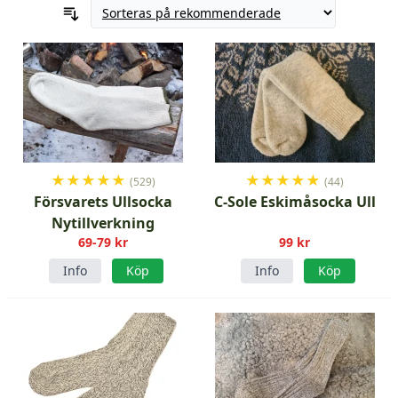
★
★
★
★
★
★
★
★
★
★
(529)
(44)
Försvarets Ullsocka
C-Sole Eskimåsocka Ull
Nytillverkning
69-79 kr
99 kr
Info
Köp
Info
Köp