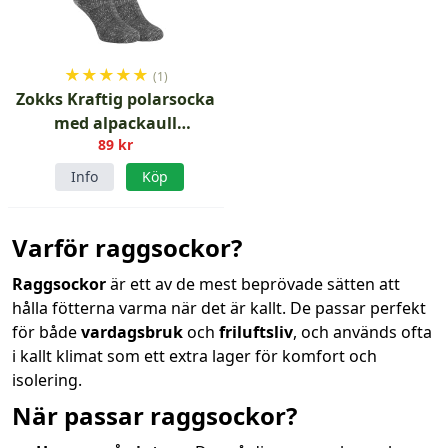
★
★
★
★
★
(1)
Zokks Kraftig polarsocka
med alpackaull
89 kr
antracitgrå
Info
Köp
Varför raggsockor?
Raggsockor
är ett av de mest beprövade sätten att
hålla fötterna varma när det är kallt. De passar perfekt
för både
vardagsbruk
och
friluftsliv
, och används ofta
i kallt klimat som ett extra lager för komfort och
isolering.
När passar raggsockor?