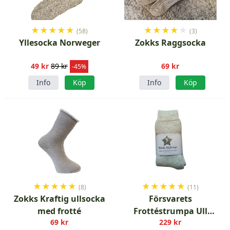
★
★
★
★
★
★
★
★
★
★
(58)
(3)
Yllesocka Norweger
Zokks Raggsocka
49 kr
89 kr
69 kr
-45%
Info
Köp
Info
Köp
★
★
★
★
★
★
★
★
★
★
(8)
(11)
Zokks Kraftig ullsocka
Försvarets
med frotté
Frottéstrumpa Ull
69 kr
229 kr
M/1957 Nytillverkad