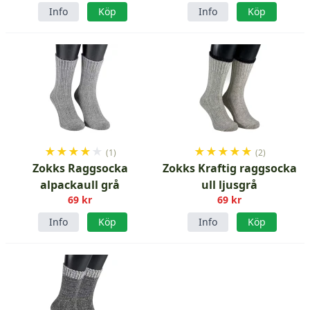
Info
Köp
Info
Köp
★
★
★
★
★
★
★
★
★
★
(1)
(2)
Zokks Raggsocka
Zokks Kraftig raggsocka
alpackaull grå
ull ljusgrå
69 kr
69 kr
Info
Köp
Info
Köp