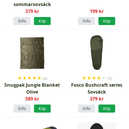
sommarsovsäck
379 kr
199 kr
Info
Köp
Info
Köp
★
★
★
★
★
★
★
★
★
★
(2)
(7)
Snugpak Jungle Blanket
Fosco Bushcraft series
Olive
Sovsäck
589 kr
379 kr
Info
Köp
Info
Köp