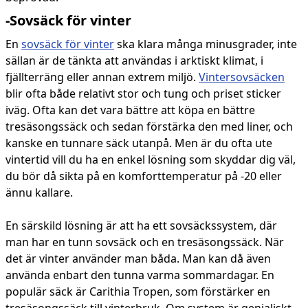
-Sovsäck för vinter
En
sovsäck för vinter
ska klara många minusgrader, inte
sällan är de tänkta att användas i arktiskt klimat, i
fjällterräng eller annan extrem miljö.
Vintersovsäcken
blir ofta både relativt stor och tung och priset sticker
iväg. Ofta kan det vara bättre att köpa en bättre
tresäsongssäck och sedan förstärka den med liner, och
kanske en tunnare säck utanpå. Men är du ofta ute
vintertid vill du ha en enkel lösning som skyddar dig väl,
du bör då sikta på en komforttemperatur på -20 eller
ännu kallare.
En särskild lösning är att ha ett sovsäckssystem, där
man har en tunn sovsäck och en tresäsongssäck. När
det är vinter använder man båda. Man kan då även
använda enbart den tunna varma sommardagar. En
populär säck är Carithia Tropen, som förstärker en