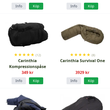
Info
Köp
Info
Köp
★
★
★
★
★
★
★
★
★
★
(12)
(8)
Carinthia
Carinthia Survival One
Kompressionspåse
349 kr
3929 kr
Info
Köp
Info
Köp