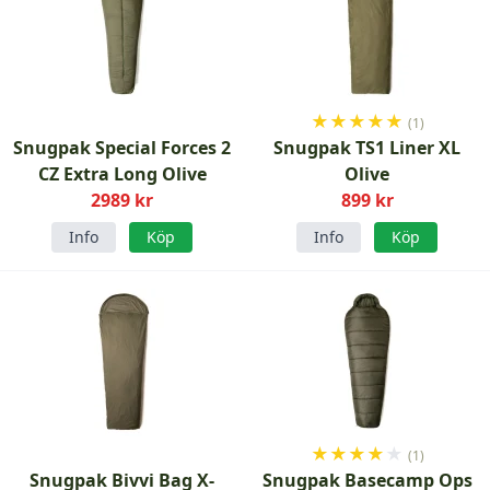
★
★
★
★
★
(1)
Snugpak Special Forces 2
Snugpak TS1 Liner XL
CZ Extra Long Olive
Olive
2989 kr
899 kr
Info
Köp
Info
Köp
★
★
★
★
★
(1)
Snugpak Bivvi Bag X-
Snugpak Basecamp Ops