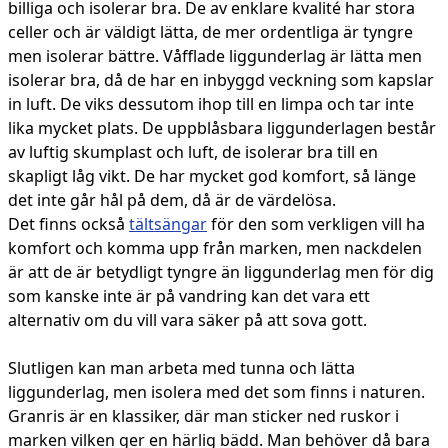
billiga och isolerar bra. De av enklare kvalité har stora
celler och är väldigt lätta, de mer ordentliga är tyngre
men isolerar bättre. Våfflade liggunderlag är lätta men
isolerar bra, då de har en inbyggd veckning som kapslar
in luft. De viks dessutom ihop till en limpa och tar inte
lika mycket plats. De uppblåsbara liggunderlagen består
av luftig skumplast och luft, de isolerar bra till en
skapligt låg vikt. De har mycket god komfort, så länge
det inte går hål på dem, då är de värdelösa.
Det finns också
tältsängar
för den som verkligen vill ha
komfort och komma upp från marken, men nackdelen
är att de är betydligt tyngre än liggunderlag men för dig
som kanske inte är på vandring kan det vara ett
alternativ om du vill vara säker på att sova gott.
Slutligen kan man arbeta med tunna och lätta
liggunderlag, men isolera med det som finns i naturen.
Granris är en klassiker, där man sticker ned ruskor i
marken vilken ger en härlig bädd. Man behöver då bara