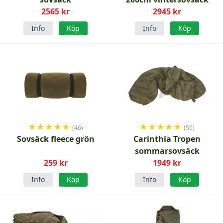
2565 kr
2945 kr
Info
Köp
Info
Köp
★
★
★
★
★
★
★
★
★
★
(46)
(50)
Sovsäck fleece grön
Carinthia Tropen
sommarsovsäck
259 kr
1949 kr
Info
Köp
Info
Köp