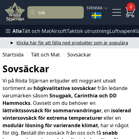
0
SVENSKA
Alla
Tält och Mat
Airsoft
Taktisk utrustning
Luftvapen
Kl
Klicka här för att fälla ned produkter som är populära
Startsida
Tält och Mat
Sovsäckar
Sovsäckar
Vi på Röda Stjärnan erbjuder ett noggrant utvalt
sortiment av
högkvalitativa sovsäckar
från ledande
varumärken såsom
Snugpak, Carinthia och DD
Hammocks
. Oavsett om du behöver en
lättviktssovsäck för sommarvandringar
, en
isolerad
vintersovsäck för extrema temperaturer
eller en
modulär lösning för varierande klimat
, har vi något
för dig. Beställ din sovsäck från oss och få
snabb