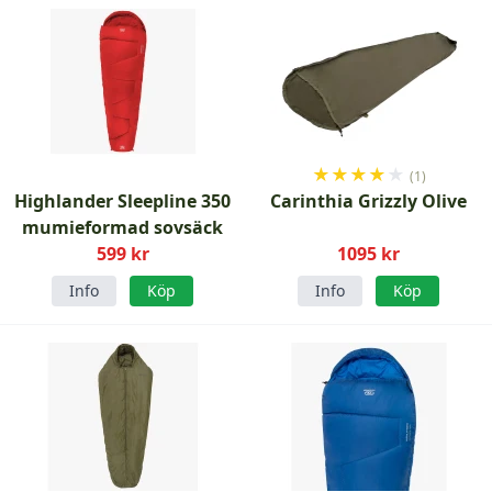
★
★
★
★
★
(1)
Highlander Sleepline 350
Carinthia Grizzly Olive
mumieformad sovsäck
599 kr
1095 kr
Info
Köp
Info
Köp