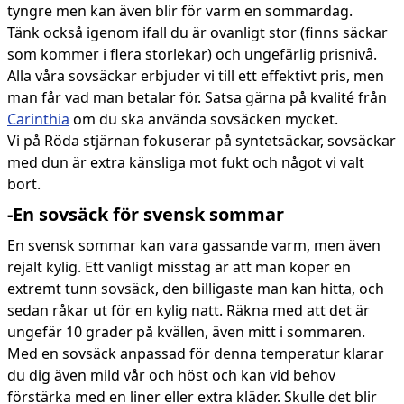
tyngre men kan även blir för varm en sommardag.
Tänk också igenom ifall du är ovanligt stor (finns säckar
som kommer i flera storlekar) och ungefärlig prisnivå.
Alla våra sovsäckar erbjuder vi till ett effektivt pris, men
man får vad man betalar för. Satsa gärna på kvalité från
Carinthia
om du ska använda sovsäcken mycket.
Vi på Röda stjärnan fokuserar på syntetsäckar, sovsäckar
med dun är extra känsliga mot fukt och något vi valt
bort.
-En sovsäck för svensk sommar
En svensk sommar kan vara gassande varm, men även
rejält kylig. Ett vanligt misstag är att man köper en
extremt tunn sovsäck, den billigaste man kan hitta, och
sedan råkar ut för en kylig natt. Räkna med att det är
ungefär 10 grader på kvällen, även mitt i sommaren.
Med en sovsäck anpassad för denna temperatur klarar
du dig även mild vår och höst och kan vid behov
förstärka med en liner eller extra kläder. Skulle det blir