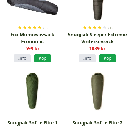
★
★
★
★
★
★
★
★
★
★
(3)
(1)
Fox Mumiesovsäck
Snugpak Sleeper Extreme
Economic
Vintersovsäck
599 kr
1039 kr
Info
Köp
Info
Köp
Snugpak Softie Elite 1
Snugpak Softie Elite 2