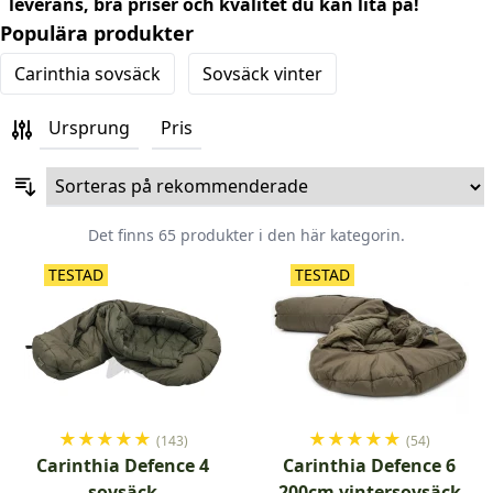
leverans, bra priser och kvalitet du kan lita på!
Populära produkter
Carinthia sovsäck
Sovsäck vinter
Ursprung
Pris
Det finns 65 produkter i den här kategorin.
TESTAD
TESTAD
★
★
★
★
★
★
★
★
★
★
(143)
(54)
Carinthia Defence 4
Carinthia Defence 6
sovsäck
200cm vintersovsäck