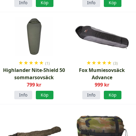
Info
Köp
Info
Köp
★
★
★
★
★
★
★
★
★
★
(1)
(3)
Highlander Nite-Shield 50
Fox Mumiesovsäck
sommarsovsäck
Advance
799 kr
999 kr
Info
Köp
Info
Köp