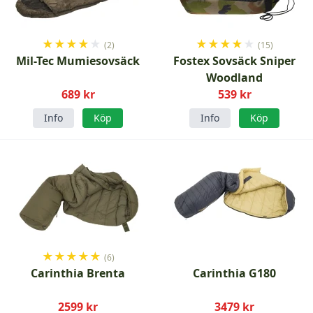
★
★
★
★
★
★
★
★
★
★
(2)
(15)
Mil-Tec Mumiesovsäck
Fostex Sovsäck Sniper
Woodland
689 kr
539 kr
Info
Köp
Info
Köp
★
★
★
★
★
(6)
Carinthia Brenta
Carinthia G180
2599 kr
3479 kr