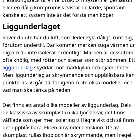
tresäsongssäck till vinterbruk. Om system är genialiskt
eller en dålig kompromiss tvistar de lärde, spontant
kanske ett system inte är det första man köper
Liggunderlaget
Sover du ute har du luft, som leder kyla dåligt, runt dig,
förutom undertill. Där kommer marken suga värmen ur
dig om du inte isolerar ordentligt. Marken är dessutom
ofta knölig, med rötter och stenar som stör sömnen. Ett
liggunderlag
skyddar mot markkylan och ojämnheter.
Men liggunderlag är skrymmande och uppblåsbara kan
punkteras. Vi går därför igenom lite olika modeller och
vad man ska tänka på nedan.
Det finns ett antal olika modeller av liggunderlag. Dels
de klassiska av skumplast i olika tjocklekar, det finns
våfflade som ger mer isolering till lägre vikt och så finns
det uppblåsbara. Eliten använder renskinn. De av
skumplast rullas ihop och är skrymmande, men i regel