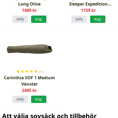
Long Olive
Sleeper Expedition
1489 kr
Vintersovsäck Grön
1159 kr
Info
Köp
Info
Köp
★
★
★
★
★
(1)
Carinthia SOF 1 Medium
Vänster
2495 kr
Info
Köp
Att välja sovsäck och tillbehör