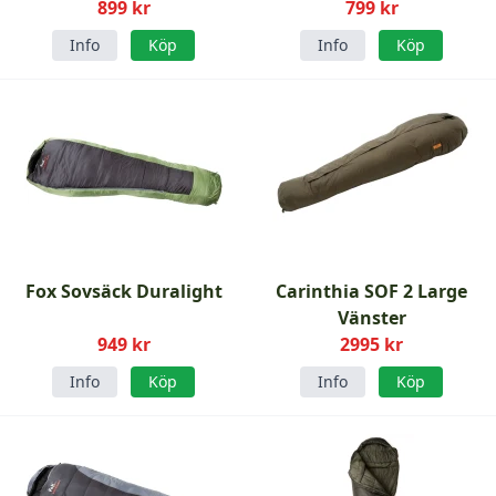
899 kr
799 kr
Info
Köp
Info
Köp
Fox Sovsäck Duralight
Carinthia SOF 2 Large
Vänster
949 kr
2995 kr
Info
Köp
Info
Köp