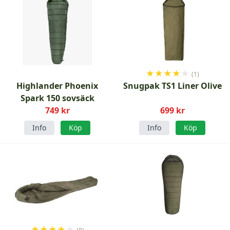
★
★
★
★
★
(1)
Highlander Phoenix
Snugpak TS1 Liner Olive
Spark 150 sovsäck
749 kr
699 kr
Info
Köp
Info
Köp
★
★
★
★
★