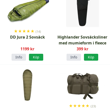
★
★
★
★
★
(14)
DD Jura 2 Sovsäck
Highlander Sovsäcksliner
med mumieform i fleece
1199 kr
399 kr
Info
Köp
Info
Köp
★
★
★
★
★
(23)