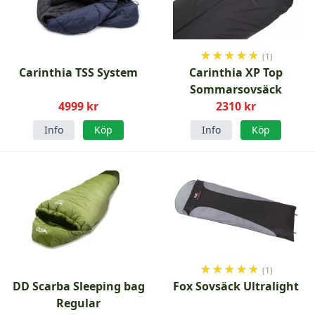
★
★
★
★
★
(1)
Carinthia TSS System
Carinthia XP Top
Sommarsovsäck
4999 kr
2310 kr
Info
Köp
Info
Köp
★
★
★
★
★
(1)
DD Scarba Sleeping bag
Fox Sovsäck Ultralight
Regular