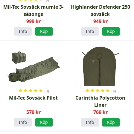
(8)
Mil-Tec Sovsäck mumie 3-
Highlander Defender 250
säsongs
sovsäck
999 kr
949 kr
Info
Köp
Info
Köp
★
★
★
★
★
★
★
★
★
★
(3)
(4)
Mil-Tec Sovsäck Pilot
Carinthia Polycotton
Liner
579 kr
769 kr
Info
Köp
Info
Köp