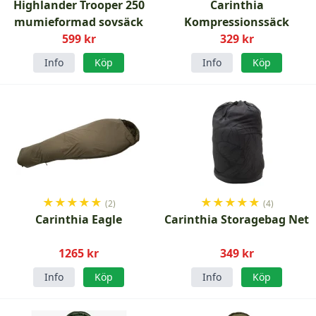
Highlander Trooper 250
Carinthia
mumieformad sovsäck
Kompressionssäck
599 kr
329 kr
Info
Köp
Info
Köp
★
★
★
★
★
★
★
★
★
★
(2)
(4)
Carinthia Eagle
Carinthia Storagebag Net
1265 kr
349 kr
Info
Köp
Info
Köp