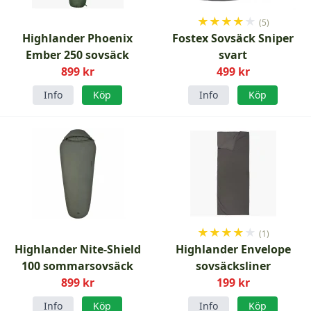
★
★
★
★
★
(5)
Highlander Phoenix
Fostex Sovsäck Sniper
Ember 250 sovsäck
svart
899 kr
499 kr
Info
Köp
Info
Köp
★
★
★
★
★
(1)
Highlander Nite-Shield
Highlander Envelope
100 sommarsovsäck
sovsäcksliner
899 kr
199 kr
Info
Köp
Info
Köp