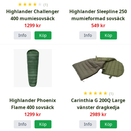
★
★
★
★
★
(1)
Highlander Challenger
Highlander Sleepline 250
400 mumiesovsäck
mumieformad sovsäck
1299 kr
549 kr
Info
Köp
Info
Köp
★
★
★
★
★
(1)
Highlander Phoenix
Carinthia G 200Q Large
Flame 400 sovsäck
vänster dragkedja
1299 kr
2989 kr
Info
Köp
Info
Köp