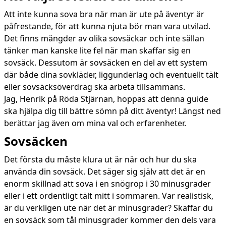
Att inte kunna sova bra när man är ute på äventyr är
påfrestande, för att kunna njuta bör man vara utvilad.
Det finns mängder av olika sovsäckar och inte sällan
tänker man kanske lite fel när man skaffar sig en
sovsäck. Dessutom är sovsäcken en del av ett system
där både dina sovkläder, liggunderlag och eventuellt tält
eller sovsäcksöverdrag ska arbeta tillsammans.
Jag, Henrik på Röda Stjärnan, hoppas att denna guide
ska hjälpa dig till bättre sömn på ditt äventyr! Längst ned
berättar jag även om mina val och erfarenheter.
Sovsäcken
Det första du måste klura ut är när och hur du ska
använda din sovsäck. Det säger sig själv att det är en
enorm skillnad att sova i en snögrop i 30 minusgrader
eller i ett ordentligt tält mitt i sommaren. Var realistisk,
är du verkligen ute när det är minusgrader? Skaffar du
en sovsäck som tål minusgrader kommer den dels vara