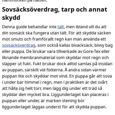
hammocken på natten.
Sovsäcksöverdrag, tarp och annat
skydd
Denna guide behandlar inte
tält
, men ibland vill du att
din sovsäck ska fungera utan tält. För att skydda säcken
mot smuts och framförallt regn kan man använda ett
sovsäcköverdrag
, som också kallas bivacksäck, bivvy bag
eller puppa. De brukar vara tillverkade av Gore-Tex eller
liknande membranmaterial som skyddar mot regn och
släpper ut fukt. Fukt brukar dock alltid samlas på insidan
av puppan, särskilt vid fötterna. Å andra sidan värmer
puppan lite och skyddar mot vind. En puppa går att sova
i under bar himmel i regn, men i praktiken är det svårt
att hålla sig helt torr, men lägg dig under ett träd så
skyddar den mycket bra. Liggunderlaget kan placeras i
puppan eller under, är marken stening bör
liggunderlaget läggas underst för att skydda puppan.