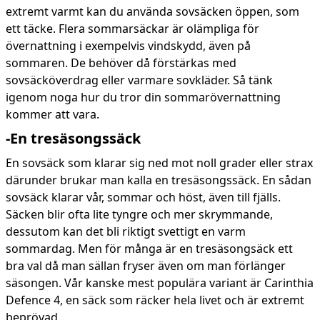
extremt varmt kan du använda sovsäcken öppen, som
ett täcke. Flera sommarsäckar är olämpliga för
övernattning i exempelvis vindskydd, även på
sommaren. De behöver då förstärkas med
sovsäcköverdrag eller varmare sovkläder. Så tänk
igenom noga hur du tror din sommarövernattning
kommer att vara.
-En tresäsongssäck
En sovsäck som klarar sig ned mot noll grader eller strax
därunder brukar man kalla en tresäsongssäck. En sådan
sovsäck klarar vår, sommar och höst, även till fjälls.
Säcken blir ofta lite tyngre och mer skrymmande,
dessutom kan det bli riktigt svettigt en varm
sommardag. Men för många är en tresäsongsäck ett
bra val då man sällan fryser även om man förlänger
säsongen. Vår kanske mest populära variant är Carinthia
Defence 4, en säck som räcker hela livet och är extremt
beprövad.