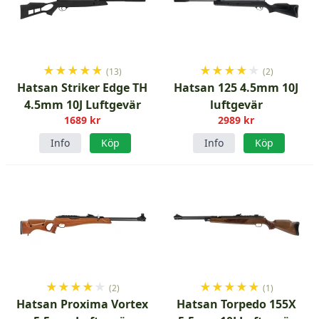
★
★
★
★
★
★
★
★
★
★
(13)
(2)
Hatsan Striker Edge TH
Hatsan 125 4.5mm 10J
4.5mm 10J Luftgevär
luftgevär
1689 kr
2989 kr
Info
Köp
Info
Köp
★
★
★
★
★
★
★
★
★
★
(2)
(1)
Hatsan Proxima Vortex
Hatsan Torpedo 155X