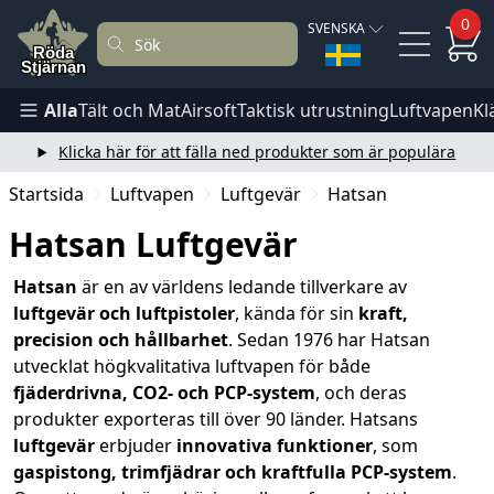
0
SVENSKA
Alla
Tält och Mat
Airsoft
Taktisk utrustning
Luftvapen
Kl
Klicka här för att fälla ned produkter som är populära
Startsida
Luftvapen
Luftgevär
Hatsan
Hatsan Luftgevär
Hatsan
är en av världens ledande tillverkare av
luftgevär och luftpistoler
, kända för sin
kraft,
precision och hållbarhet
. Sedan 1976 har Hatsan
utvecklat högkvalitativa luftvapen för både
fjäderdrivna, CO2- och PCP-system
, och deras
produkter exporteras till över 90 länder. Hatsans
luftgevär
erbjuder
innovativa funktioner
, som
gaspistong, trimfjädrar och kraftfulla PCP-system
.