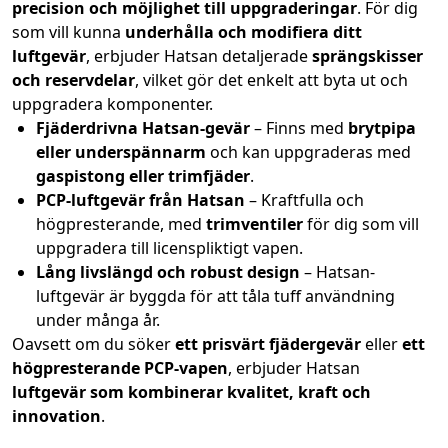
precision och möjlighet till uppgraderingar
. För dig
som vill kunna
underhålla och modifiera ditt
luftgevär
, erbjuder Hatsan detaljerade
sprängskisser
och reservdelar
, vilket gör det enkelt att byta ut och
uppgradera komponenter.
Fjäderdrivna Hatsan-gevär
– Finns med
brytpipa
eller underspännarm
och kan uppgraderas med
gaspistong eller trimfjäder
.
PCP-luftgevär från Hatsan
– Kraftfulla och
högpresterande, med
trimventiler
för dig som vill
uppgradera till licenspliktigt vapen.
Lång livslängd och robust design
– Hatsan-
luftgevär är byggda för att tåla tuff användning
under många år.
Oavsett om du söker
ett prisvärt fjädergevär
eller
ett
högpresterande PCP-vapen
, erbjuder Hatsan
luftgevär som kombinerar kvalitet, kraft och
innovation
.