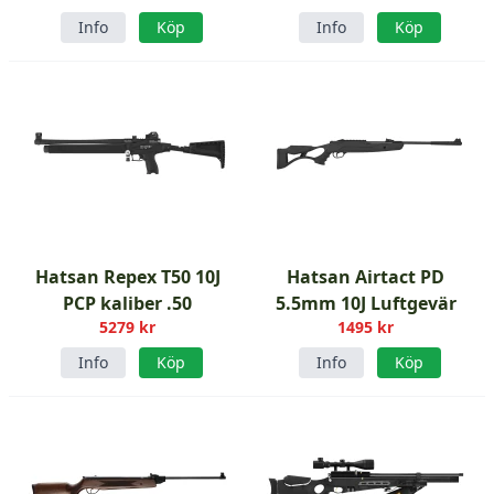
Info
Köp
Info
Köp
Hatsan Repex T50 10J
Hatsan Airtact PD
PCP kaliber .50
5.5mm 10J Luftgevär
5279 kr
1495 kr
Info
Köp
Info
Köp