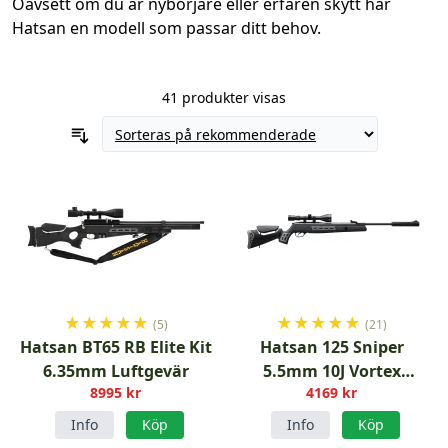
Oavsett om du är nybörjare eller erfaren skytt har
Hatsan en modell som passar ditt behov.
41 produkter visas
★
★
★
★
★
★
★
★
★
★
(5)
(21)
Hatsan BT65 RB Elite Kit
Hatsan 125 Sniper
6.35mm Luftgevär
5.5mm 10J Vortex
8995 kr
4169 kr
luftgevär
Info
Köp
Info
Köp