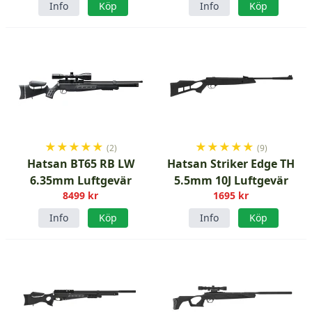
Info
Köp
Info
Köp
★
★
★
★
★
★
★
★
★
★
(2)
(9)
Hatsan BT65 RB LW
Hatsan Striker Edge TH
6.35mm Luftgevär
5.5mm 10J Luftgevär
8499 kr
1695 kr
Info
Köp
Info
Köp