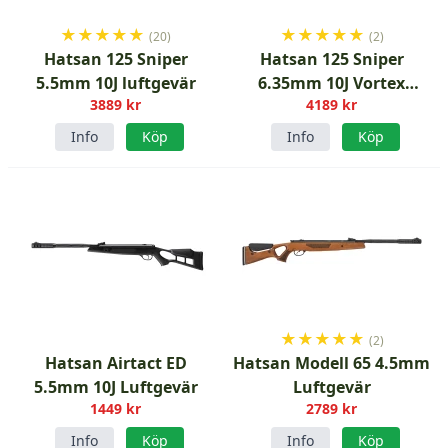
★
★
★
★
★
★
★
★
★
★
(20)
(2)
Hatsan 125 Sniper
Hatsan 125 Sniper
5.5mm 10J luftgevär
6.35mm 10J Vortex
3889 kr
4189 kr
luftgevär
Info
Köp
Info
Köp
★
★
★
★
★
(2)
Hatsan Airtact ED
Hatsan Modell 65 4.5mm
5.5mm 10J Luftgevär
Luftgevär
1449 kr
2789 kr
Info
Köp
Info
Köp