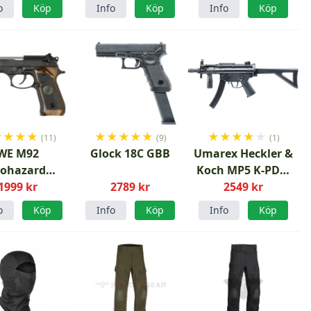
pasta MRE
o
Köp
Info
Köp
Info
Köp
★
★
★
★
★
★
★
★
★
★
★
★
★
★
(11)
(9)
(1)
WE M92
Glock 18C GBB
Umarex Heckler &
iohazard
Koch MP5 K-PDW
rai Edge V1
1999 kr
2789 kr
4.5mm CO2
2549 kr
GBB
Luftgevär
o
Köp
Info
Köp
Info
Köp