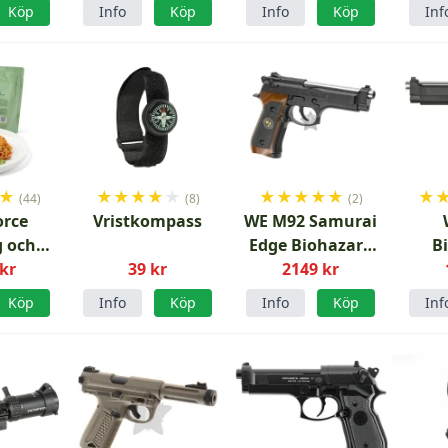
uslykta
Köp
Info
Köp
Info
Köp
Inf
★
★
★
★
★
★
★
★
★
★
★
★
(44)
(8)
(2)
orce
Vristkompass
WE M92 Samurai
g och
Edge Biohazard
B
kswok
 kr
39 kr
CO2 GBB
2149 kr
Samu
 MRE
Köp
Info
Köp
Info
Köp
Inf