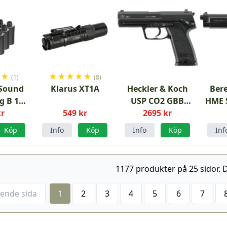
★
★
★
★
★
★
★
(1)
(8)
Sound
Klarus XT1A
Heckler & Koch
Bere
g B 12
USP CO2 GBB
HME S
dflash
kr
549 kr
Luftpistol 4,5 mm
2695 kr
Köp
Info
Köp
Info
Köp
Inf
1177 produkter på 25 sidor. D
ende sida
1
2
3
4
5
6
7