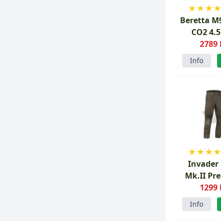
★
★
★
Beretta M
CO2 4
luftpi
2789 
Info
★
★
★
Invader
Mk.II Pr
Combat P
1299 
Info