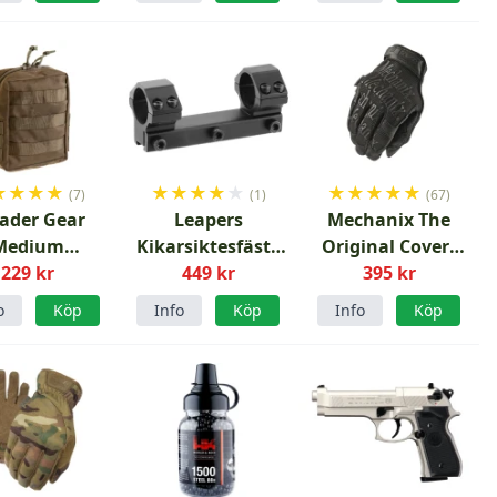
★
★
★
★
★
★
★
★
★
★
★
★
★
★
(7)
(1)
(67)
ader Gear
Leapers
Mechanix The
Medium
Kikarsiktesfäste
Original Covert
rbruksficka
229 kr
25mm Medium 9-
449 kr
handskar
395 kr
ger Green
11mm Rail
o
Köp
Info
Köp
Info
Köp