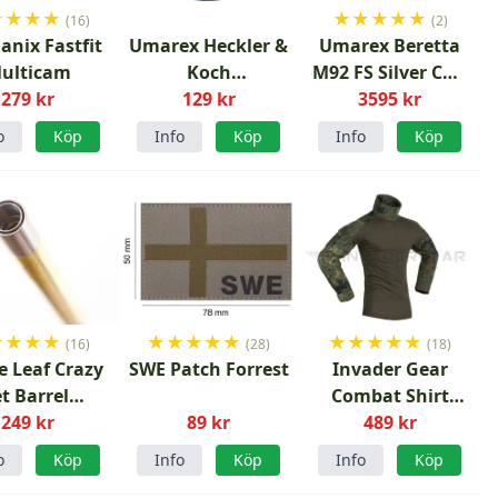
★
★
★
★
★
★
★
★
★
(16)
(2)
anix Fastfit
Umarex Heckler &
Umarex Beretta
ulticam
Koch
M92 FS Silver CO2
279 kr
Stålrundkulor
129 kr
4.5mm Diabol
3595 kr
4.5mm 1500st
luftpistol
o
Köp
Info
Köp
Info
Köp
Svarta
★
★
★
★
★
★
★
★
★
★
★
★
★
★
(16)
(28)
(18)
eaf Crazy
SWE Patch Forrest
Invader Gear
et Barrel
Combat Shirt
cisionspipa
249 kr
89 kr
Flecktarn
489 kr
GBB
o
Köp
Info
Köp
Info
Köp