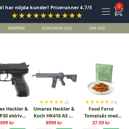
0
Vi har nöjda kunder! Pricerunner 4.7/5
★★★★★★★★★★
PREPPER
KONTAKTA OSS
OM OSS
★
★
★
★
★
★
★
★
★
★
(2)
(13)
x Heckler &
Umarex Heckler &
Food Force
P30 eldriven
Koch HK416 A5 V3
Tomatsås med
softpistol
699 kr
8999 kr
GBBR
köttbullar och
37-59 kr