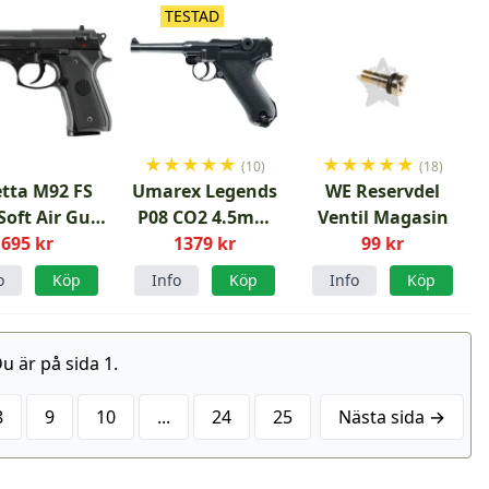
TESTAD
★
★
★
★
★
★
★
★
★
★
(10)
(18)
tta M92 FS
Umarex Legends
WE Reservdel
oft Air Gun
P08 CO2 4.5mm
Ventil Magasin
Fjäder
695 kr
luftpistol
1379 kr
99 kr
o
Köp
Info
Köp
Info
Köp
u är på sida 1.
8
9
10
...
24
25
Nästa sida →