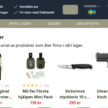
SVENSKA
 kr
Kontakta oss
ningar
Fri retur med fraktsedel
ÅTER I LAGER
GUIDER
AIRSOFTINFO
er
 urval av produkter som åter finns i vårt lager.
★
★
★
★
★
★
★
(6)
(19)
ginal
Mil-Tec Första
Victorinox
Umare
antern
hjälpen Mini Pack
styckkniv 10 cm
Koch 
ön –
kr
139 kr
295 kr
fibrox
air