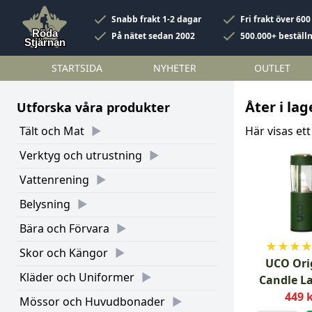
Snabb frakt 1-2 dagar
Fri frakt över 600
På nätet sedan 2002
500.000+ beställ
STARTSIDA
NYHETER
OUTLET
Åter i lag
Utforska våra produkter
Tält och Mat
Här visas ett
Verktyg och utrustning
Vattenrening
Belysning
Bära och Förvara
★
★
★
Skor och Kängor
UCO Ori
Kläder och Uniformer
Candle L
Skogsgr
449 
Mössor och Huvudbonader