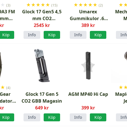
★
★
★
★
★
★
★
★
★
★
★
★
★
(3)
(15)
(2)
9A3 FM
Glock 17 Gen5 4,5
Umarex
Mech
.5mm
mm CO2
Gummikulor .68
M
stol
kr
blowback
2545 kr
T4E 100pack
389 kr
luftpistol
Köp
Info
Köp
Info
Köp
Inf
★
★
★
(4)
 Gear
Glock 17 Gen 5
AGM MP40 Hi Cap
Maple L
edator
CO2 GBB Magasin
J
ant OD
kr
649 kr
399 kr
Pre
Köp
Info
Köp
Info
Köp
Inf