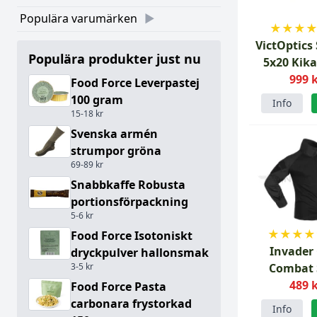
Populära varumärken
★
★
★
VictOptics 
Populära produkter just nu
5x20 Kika
999 
Food Force Leverpastej
100 gram
Info
15-18 kr
Svenska armén
strumpor gröna
69-89 kr
Snabbkaffe Robusta
portionsförpackning
5-6 kr
★
★
★
★
Food Force Isotoniskt
Invader
dryckpulver hallonsmak
Combat 
3-5 kr
489 
Svar
Food Force Pasta
carbonara frystorkad
Info