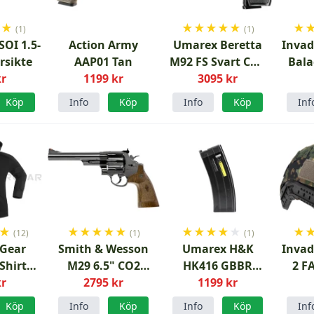
★
★
★
★
★
★
★
★
(1)
(1)
SOI 1.5-
Action Army
Umarex Beretta
Invad
rsikte
AAP01 Tan
M92 FS Svart CO2
Bala
kr
1199 kr
4.5mm diabol
3095 kr
luftpistol
Köp
Info
Köp
Info
Köp
Inf
★
★
★
★
★
★
★
★
★
★
★
★
(12)
(1)
(1)
 Gear
Smith & Wesson
Umarex H&K
Invad
Shirt
M29 6.5" CO2
HK416 GBBR
2 F
kr
t
4.5mm luftpistol
2795 kr
Magasin
1199 kr
Cove
Köp
Info
Köp
Info
Köp
Inf