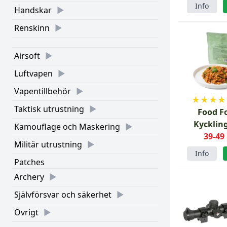
Fällbar lj
Info
Handskar
Renskinn
Airsoft
Luftvapen
Vapentillbehör
★
★
★
★
Taktisk utrustning
Food F
Kycklin
Kamouflage och Maskering
grönsa
39-49
Militär utrustning
med ris
Info
Patches
Archery
Självförsvar och säkerhet
Övrigt