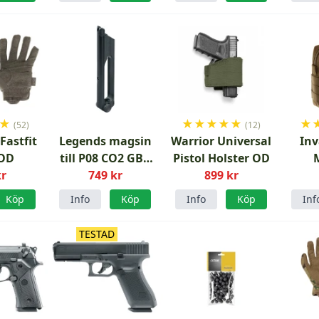
★
★
★
★
★
★
★
(52)
(12)
Fastfit
Legends magsin
Warrior Universal
Inv
 OD
till P08 CO2 GBB
Pistol Holster OD
kr
luftpistol 4,5 mm
749 kr
899 kr
Fle
BB
Ran
Köp
Info
Köp
Info
Köp
Inf
TESTAD