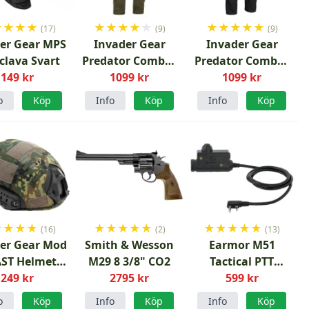
★
★
★
★
★
★
★
★
★
★
★
★
★
★
(17)
(9)
(9)
er Gear MPS
Invader Gear
Invader Gear
clava Svart
Predator Combat
Predator Combat
149 kr
Pants Ranger
1099 kr
Pants Svart
1099 kr
Green
o
Köp
Info
Köp
Info
Köp
★
★
★
★
★
★
★
★
★
★
★
★
★
★
(16)
(2)
(13)
er Gear Mod
Smith & Wesson
Earmor M51
AST Helmet
M29 8 3/8" CO2
Tactical PTT
r Flecktarn
249 kr
2795 kr
Kenwood
599 kr
o
Köp
Info
Köp
Info
Köp