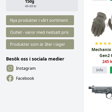
150g
49-69 kr
Nya produkter i vårt sortiment
Outlet - varor med nedsatt pris
★
★
★
★
Produkter som är åter i lager
Mechanix 
Gen2
Besök oss i sociala medier
245 
Instagram
Info
Facebook