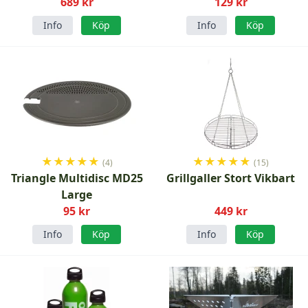
689 kr
129 kr
Info
Köp
Info
Köp
★
★
★
★
★
★
★
★
★
★
(4)
(15)
Triangle Multidisc MD25
Grillgaller Stort Vikbart
Large
95 kr
449 kr
Info
Köp
Info
Köp