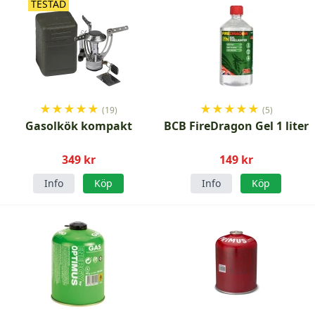
TESTAD
★
★
★
★
★
★
★
★
★
★
(19)
(5)
Gasolkök kompakt
BCB FireDragon Gel 1 liter
349 kr
149 kr
Info
Köp
Info
Köp