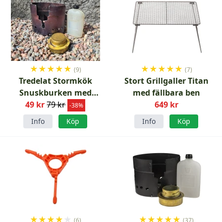
★
★
★
★
★
★
★
★
★
★
(9)
(7)
Tredelat Stormkök
Stort Grillgaller Titan
Snuskburken med
med fällbara ben
spritbrännare B-sortering
49 kr
79 kr
649 kr
-38%
Info
Köp
Info
Köp
★
★
★
★
★
★
★
★
★
★
(6)
(37)