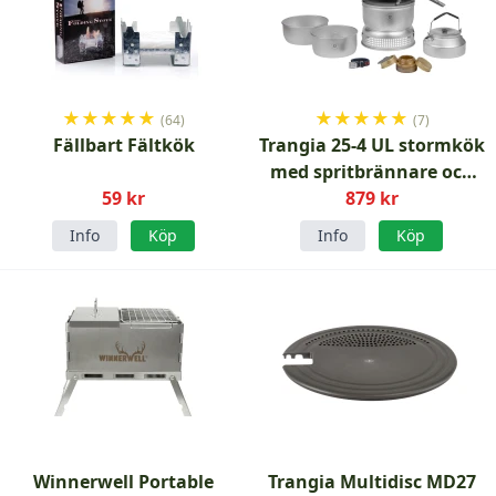
★
★
★
★
★
★
★
★
★
★
(64)
(7)
Fällbart Fältkök
Trangia 25-4 UL stormkök
med spritbrännare och
59 kr
kaffepanna
879 kr
Info
Köp
Info
Köp
Winnerwell Portable
Trangia Multidisc MD27