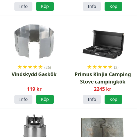
Info
Köp
Info
Köp
★
★
★
★
★
★
★
★
★
★
(26)
(2)
Vindskydd Gaskök
Primus Kinjia Camping
Stove campingkök
119 kr
2245 kr
Info
Köp
Info
Köp