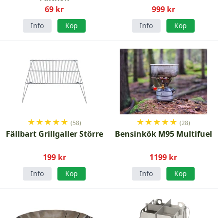
69 kr
999 kr
Info
Köp
Info
Köp
★
★
★
★
★
★
★
★
★
★
(58)
(28)
Fällbart Grillgaller Större
Bensinkök M95 Multifuel
199 kr
1199 kr
Info
Köp
Info
Köp