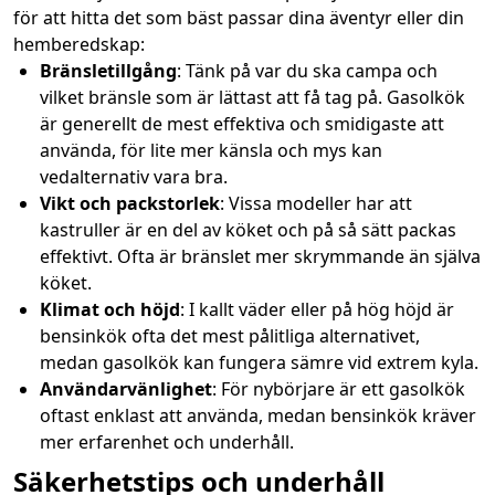
för att hitta det som bäst passar dina äventyr eller din
hemberedskap:
Bränsletillgång
: Tänk på var du ska campa och
vilket bränsle som är lättast att få tag på. Gasolkök
är generellt de mest effektiva och smidigaste att
använda, för lite mer känsla och mys kan
vedalternativ vara bra.
Vikt och packstorlek
: Vissa modeller har att
kastruller är en del av köket och på så sätt packas
effektivt. Ofta är bränslet mer skrymmande än själva
köket.
Klimat och höjd
: I kallt väder eller på hög höjd är
bensinkök ofta det mest pålitliga alternativet,
medan gasolkök kan fungera sämre vid extrem kyla.
Användarvänlighet
: För nybörjare är ett gasolkök
oftast enklast att använda, medan bensinkök kräver
mer erfarenhet och underhåll.
Säkerhetstips och underhåll