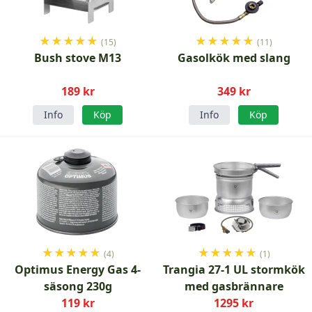
★
★
★
★
★
★
★
★
★
★
(15)
(11)
Bush stove M13
Gasolkök med slang
189 kr
349 kr
Info
Köp
Info
Köp
★
★
★
★
★
★
★
★
★
★
(4)
(1)
Optimus Energy Gas 4-
Trangia 27-1 UL stormkök
säsong 230g
med gasbrännare
119 kr
1295 kr