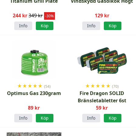
Titanium Grill Plate
Vindskydd Gasolkök Högt
244 kr
349 kr
129 kr
-30%
Info
Köp
Info
Köp
★
★
★
★
★
★
★
★
★
★
(54)
(70)
Optimus Gas 230gram
Fire Dragon SOLID
Bränsletabletter 6st
89 kr
59 kr
Info
Köp
Info
Köp