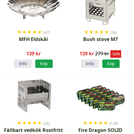
★
★
★
★
★
★
★
★
★
★
(47)
(36)
MFH Eldskål
Bush stove M7
139 kr
139 kr
279 kr
-50%
Info
Köp
Info
Köp
★
★
★
★
★
★
★
★
★
★
(56)
(128)
Fällbart vedkök Rostfritt
Fire Dragon SOLID