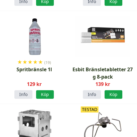
Info
Köp
Info
Köp
★
★
★
★
★
(19)
Spritbränsle 1l
Esbit Bränsletabletter 27
g 8-pack
129 kr
139 kr
Info
Köp
Info
Köp
TESTAD