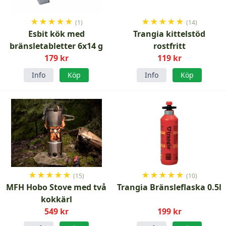
★
★
★
★
★
★
★
★
★
★
(1)
(14)
Esbit kök med
Trangia kittelstöd
bränsletabletter 6x14 g
rostfritt
179 kr
119 kr
Info
Köp
Info
Köp
★
★
★
★
★
★
★
★
★
★
(15)
(10)
MFH Hobo Stove med två
Trangia Bränsleflaska 0.5l
kokkärl
549 kr
199 kr