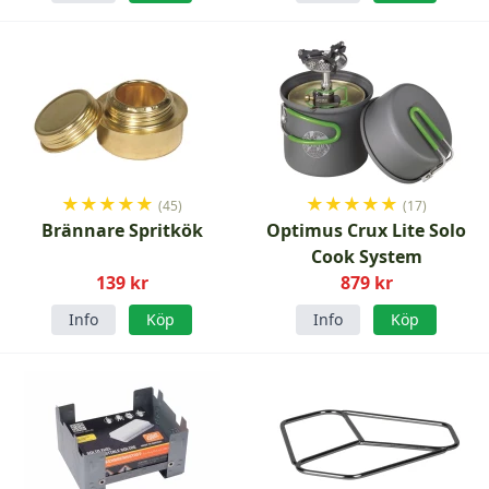
★
★
★
★
★
★
★
★
★
★
(45)
(17)
Brännare Spritkök
Optimus Crux Lite Solo
Cook System
139 kr
879 kr
Info
Köp
Info
Köp