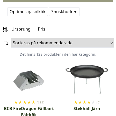
Optimus gasolkök
Snuskburken
Ursprung
Pris
Det finns 128 produkter i den här kategorin.
★
★
★
★
★
★
★
★
★
★
(152)
(2)
BCB FireDragon Fällbart
Stekhäll Järn
Fältkök