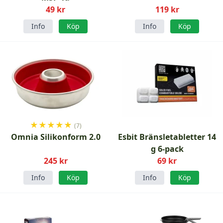
49 kr
119 kr
Info
Köp
Info
Köp
★
★
★
★
★
(7)
Omnia Silikonform 2.0
Esbit Bränsletabletter 14
g 6-pack
245 kr
69 kr
Info
Köp
Info
Köp