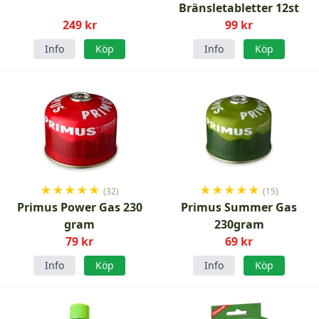
Bränsletabletter 12st
249 kr
99 kr
Info
Köp
Info
Köp
★
★
★
★
★
★
★
★
★
★
(32)
(15)
Primus Power Gas 230
Primus Summer Gas
gram
230gram
79 kr
69 kr
Info
Köp
Info
Köp