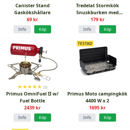
Canister Stand
Tredelat Stormkök
Gaskökshållare
Snuskburken med
69 kr
brännare Nyskick
179 kr
Info
Köp
Info
Köp
TESTAD
★
★
★
★
★
(5)
Primus OmniFuel II w/
Primus Moto campingkök
Fuel Bottle
4400 W x 2
2439 kr
1695 kr
Info
Köp
Info
Köp