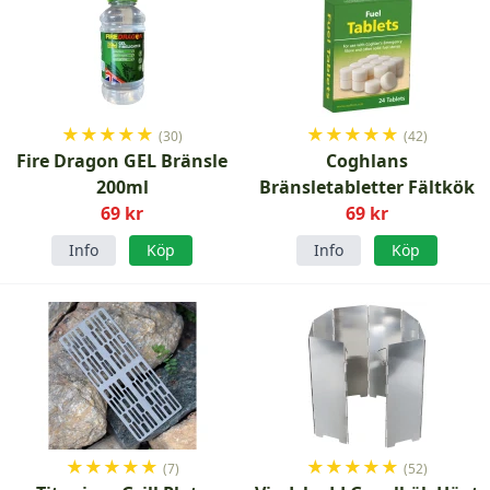
★
★
★
★
★
★
★
★
★
★
(30)
(42)
Fire Dragon GEL Bränsle
Coghlans
200ml
Bränsletabletter Fältkök
69 kr
69 kr
Info
Köp
Info
Köp
★
★
★
★
★
★
★
★
★
★
(7)
(52)