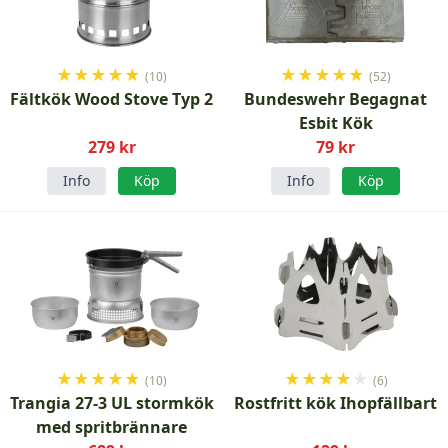
★
★
★
★
★
★
★
★
★
★
(10)
(52)
Fältkök Wood Stove Typ 2
Bundeswehr Begagnat
Esbit Kök
279 kr
79 kr
Info
Köp
Info
Köp
★
★
★
★
★
★
★
★
★
★
(10)
(6)
Trangia 27-3 UL stormkök
Rostfritt kök Ihopfällbart
med spritbrännare