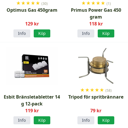
★
★
★
★
★
★
★
★
★
★
(30)
(1)
Optimus Gas 450gram
Primus Power Gas 450
gram
129 kr
118 kr
Info
Köp
Info
Köp
★
★
★
★
★
(58)
Esbit Bränsletabletter 14
Tripod för spritbrännare
g 12-pack
119 kr
79 kr
Info
Köp
Info
Köp