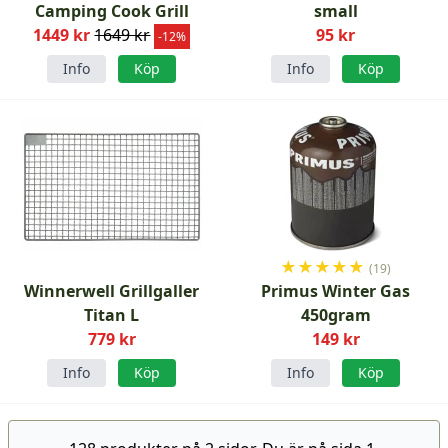
Camping Cook Grill
small
1449 kr
1649 kr
95 kr
-12%
Info
Köp
Info
Köp
★
★
★
★
★
(19)
Winnerwell Grillgaller
Primus Winter Gas
Titan L
450gram
779 kr
149 kr
Info
Köp
Info
Köp