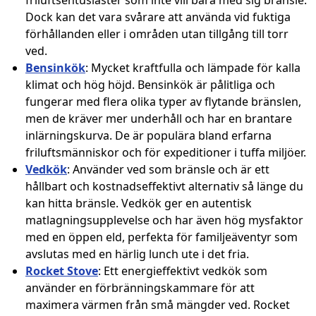
friluftsentusiaster som inte vill bära med sig bränsle.
Dock kan det vara svårare att använda vid fuktiga
förhållanden eller i områden utan tillgång till torr
ved.
Bensinkök
: Mycket kraftfulla och lämpade för kalla
klimat och hög höjd. Bensinkök är pålitliga och
fungerar med flera olika typer av flytande bränslen,
men de kräver mer underhåll och har en brantare
inlärningskurva. De är populära bland erfarna
friluftsmänniskor och för expeditioner i tuffa miljöer.
Vedkök
: Använder ved som bränsle och är ett
hållbart och kostnadseffektivt alternativ så länge du
kan hitta bränsle. Vedkök ger en autentisk
matlagningsupplevelse och har även hög mysfaktor
med en öppen eld, perfekta för familjeäventyr som
avslutas med en härlig lunch ute i det fria.
Rocket Stove
: Ett energieffektivt vedkök som
använder en förbränningskammare för att
maximera värmen från små mängder ved. Rocket