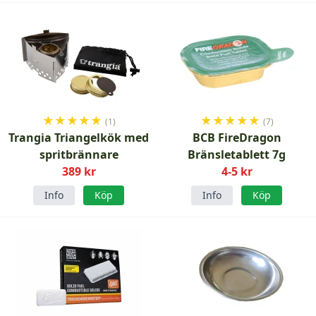
★
★
★
★
★
★
★
★
★
★
(1)
(7)
Trangia Triangelkök med
BCB FireDragon
spritbrännare
Bränsletablett 7g
389 kr
4-5 kr
Info
Köp
Info
Köp