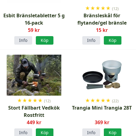
★
★
★
★
★
(12)
Esbit Bränsletabletter 5 g
Bränsleskål för
16-pack
flytande/gel bränsle
59 kr
15 kr
Info
Köp
Info
Köp
★
★
★
★
★
★
★
★
★
★
(12)
(22)
Stort Fällbart Vedkök
Trangia Mini Trangia 28T
Rostfritt
449 kr
369 kr
Info
Köp
Info
Köp