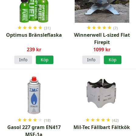
★
★
★
★
★
★
★
★
★
★
(31)
(7)
Optimus Bränsleflaska
Winnerwell L-sized Flat
Firepit
239 kr
1099 kr
Info
Köp
Info
Köp
★
★
★
★
★
★
★
★
★
★
(18)
(42)
Gasol 227 gram EN417
Mil-Tec Fällbart Fältkök
MSF-1a