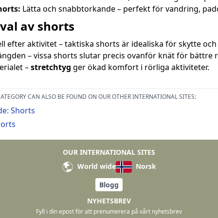
horts:
Lätta och snabbtorkande – perfekt för vandring, pad
 val av shorts
l efter aktivitet – taktiska shorts är idealiska för skytte oc
ängden – vissa shorts slutar precis ovanför knät för bättre r
erialet –
stretchtyg
ger ökad komfort i rörliga aktiviteter.
ATEGORY CAN ALSO BE FOUND ON OUR OTHER INTERNATIONAL SITES:
e: Shorts
orts
OUR INTERNATIONAL SITES
World wide
Norsk
Blogg
NYHETSBREV
Fyll i din epost för att prenumerera på vårt nyhetsbrev