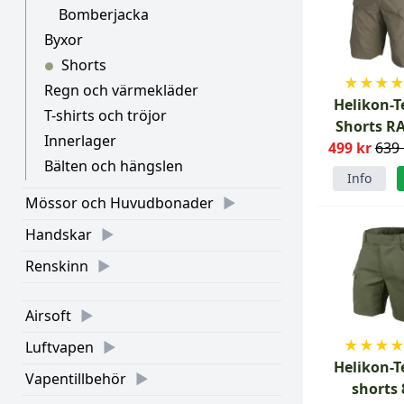
Bomberjacka
Byxor
Shorts
●
★
★
★
Regn och värmekläder
Helikon-T
T-shirts och tröjor
Shorts R
Innerlager
499 kr
639 
Bälten och hängslen
Info
Mössor och Huvudbonader
Handskar
Renskinn
Airsoft
★
★
★
Luftvapen
Helikon-T
Vapentillbehör
shorts 