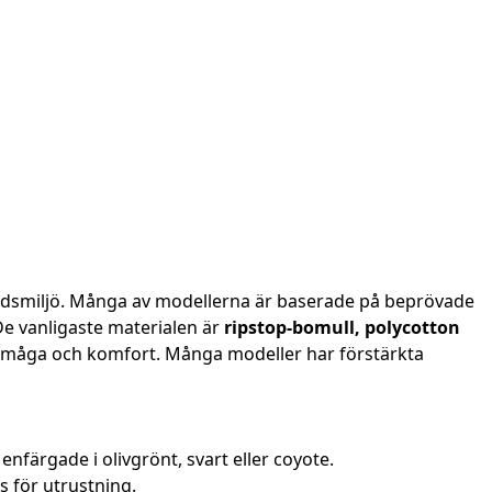
tadsmiljö. Många av modellerna är baserade på beprövade
e vanligaste materialen är
ripstop-bomull, polycotton
förmåga och komfort. Många modeller har förstärkta
färgade i olivgrönt, svart eller coyote.
s för utrustning.