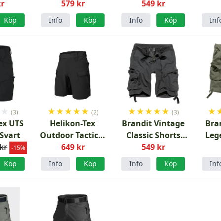
öna
kr
579 kr
Grön
549 kr
Svart
Köp
Info
Köp
Info
Köp
Inf
★
★
★
★
★
★
★
★
★
★
★
★
★
(3)
(2)
(3)
ex UTS
Helikon-Tex
Brandit Vintage
Bra
 Svart
Outdoor Tactical
Classic Shorts
Leg
kr
Shorts 8.5
649 kr
549 kr
Svart
-15%
VersaStretch
Köp
Info
Köp
Info
Köp
Inf
Svart