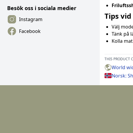
Friluftss
Besök oss i sociala medier
Tips vid
Instagram
Välj model
Facebook
Tänk på l
Kolla mat
THIS PRODUCT C
World wid
Norsk: Sh