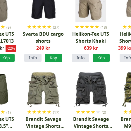
★
★
★
★
★
★
★
★
★
★
★
★
★
(9)
(37)
(18)
ex UTS
Svarta BDU cargo
Helikon-Tex UTS
Heli
AL7013
shorts
Shorts Khaki
Shor
kr
249 kr
639 kr
399 k
-22%
Köp
Info
Köp
Info
Köp
Inf
★
★
★
★
★
★
★
★
★
★
★
★
★
(1)
(17)
(2)
ex UTS
Brandit Savage
Brandit Savage
Bran
8.5"
Vintage Shorts
Vintage Shorts
M9