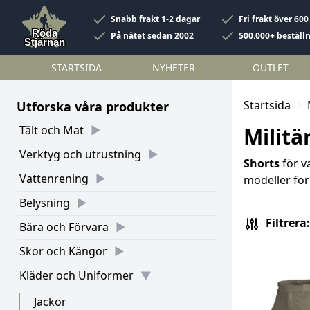
Snabb frakt 1-2 dagar
Fri frakt över 600
På nätet sedan 2002
500.000+ beställ
STARTSIDA
NYHETER
OUTLET
Startsida
Utforska våra produkter
Tält och Mat
Militä
Verktyg och utrustning
Shorts
för va
Vattenrening
modeller för 
Belysning
Filtrera:
Bära och Förvara
Skor och Kängor
Kläder och Uniformer
Jackor