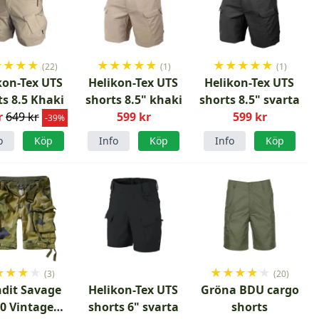
★
★
★
★
★
★
★
★
★
★
★
★
★
★
(22)
(1)
(1)
kon-Tex UTS
Helikon-Tex UTS
Helikon-Tex UTS
ts 8.5 Khaki
shorts 8.5" khaki
shorts 8.5" svarta
r
649 kr
599 kr
599 kr
-39%
o
Köp
Info
Köp
Info
Köp
★
★
★
★
★
★
★
★
★
(3)
(20)
dit Savage
Helikon-Tex UTS
Gröna BDU cargo
0 Vintage
shorts 6" svarta
shorts