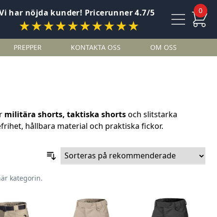
0
Vi har nöjda kunder! Pricerunner 4.7/5
★★★★★★★★★★
PREPPER
KONTAKTA OSS
OM OSS
er
militära shorts, taktiska shorts
och slitstarka
efrihet, hållbara material och praktiska fickor.
här kategorin.