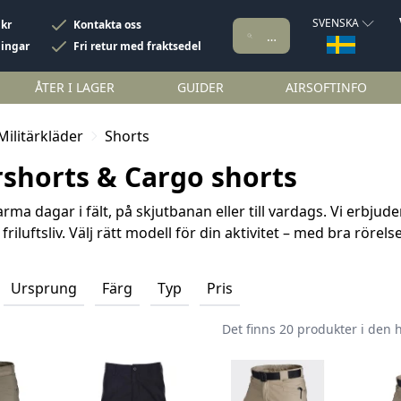
SVENSKA
 kr
Kontakta oss
ningar
Fri retur med fraktsedel
ÅTER I LAGER
GUIDER
AIRSOFTINFO
Militärkläder
Shorts
rshorts & Cargo shorts
rma dagar i fält, på skjutbanan eller till vardags. Vi erbjud
friluftsliv. Välj rätt modell för din aktivitet – med bra rörels
Ursprung
Färg
Typ
Pris
Det finns 20 produkter i den 