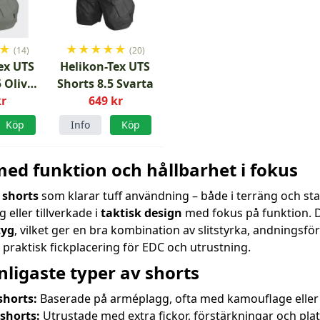
★
★
★
★
★
★
(14)
(20)
ex UTS
Helikon-Tex UTS
5 Olive
Shorts 8.5 Svarta
kr
b
649 kr
Köp
Info
Köp
med funktion och hållbarhet i fokus
t
shorts
som klarar tuff användning – både i terräng och s
g eller tillverkade i
taktisk design
med fokus på funktion. D
tyg
, vilket ger en bra kombination av slitstyrka, andnings
raktisk fickplacering för EDC och utrustning.
nligaste typer av shorts
shorts:
Baserade på arméplagg, ofta med kamouflage eller en
shorts:
Utrustade med extra fickor, förstärkningar och plat