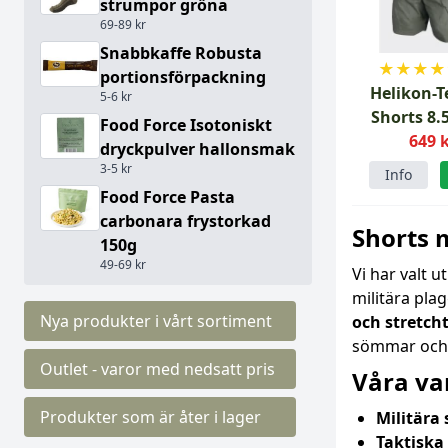
strumpor gröna
69-89 kr
Snabbkaffe Robusta
★
★
★
★
portionsförpackning
Helikon-T
5-6 kr
Shorts 8.
Food Force Isotoniskt
649 
Dra
dryckpulver hallonsmak
3-5 kr
Info
Food Force Pasta
carbonara frystorkad
Shorts 
150g
49-69 kr
Vi har valt u
militära plag
Nya produkter i vårt sortiment
och stretch
sömmar och p
Outlet - varor med nedsatt pris
Våra va
Produkter som är åter i lager
Militära 
Taktiska 