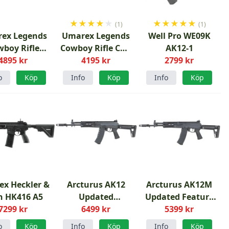
★
★
★
★
★
★
★
★
★
★
(1)
(1)
ex Legends
Umarex Legends
Well Pro WE09K
boy Rifle
Cowboy Rifle CO2
AK12-1
egade CO2
4895 kr
4195 kr
6mm
2799 kr
6mm
o
Köp
Info
Köp
Info
Köp
x Heckler &
Arcturus AK12
Arcturus AK12M
h HK416 A5
Updated
Updated Feature
7299 kr
Performance
6499 kr
Enhanced
5399 kr
Enhanced
o
Köp
Info
Köp
Info
Köp