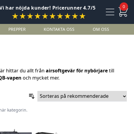
0
Vi har nöjda kunder! Pricerunner 4.7/5
★★★★★★★★★★
PREPPER
KONTAKTA OSS
OM OSS
Här hittar du allt från
airsoftgevär för nybörjare
till
QB-vapen
och mycket mer.
här kategorin.