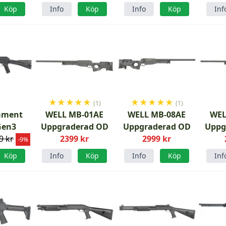
Köp
Info
Köp
Info
Köp
Inf
★
★
★
★
★
★
★
★
★
★
(1)
(1)
ament
WELL MB-01AE
WELL MB-08AE
WEL
Gen3
Uppgraderad OD
Uppgraderad OD
Uppg
9 kr
2399 kr
2999 kr
-9%
Köp
Info
Köp
Info
Köp
Inf