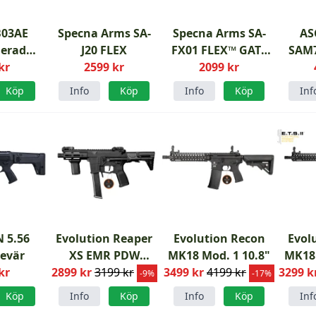
B03AE
Specna Arms SA-
Specna Arms SA-
AS
erad
J20 FLEX
FX01 FLEX™ GATE
SAM
niper
kr
2599 kr
X-ASR Gen.2 AR9
2099 kr
ai
airsoftgevär
Köp
Info
Köp
Info
Köp
Inf
 5.56
Evolution Reaper
Evolution Recon
Evol
gevär
XS EMR PDW
MK18 Mod. 1 10.8"
MK18 
kr
2899 kr
Carbontech
3199 kr
3499 kr
4199 kr
3299 k
Carbo
-9%
-17%
Köp
Info
Köp
Info
Köp
Inf