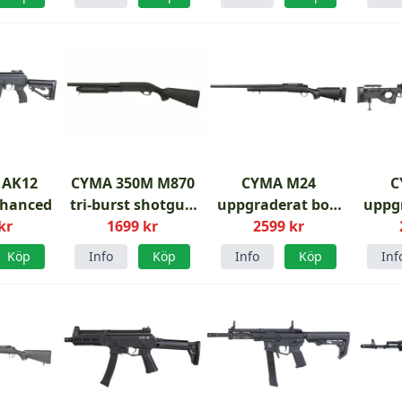
 AK12
CYMA 350M M870
CYMA M24
C
nhanced
tri-burst shotgun
uppgraderat bolt
uppgr
kr
full metal
1699 kr
2599 kr
action
airsoftgevär
ai
Köp
Info
Köp
Info
Köp
Inf