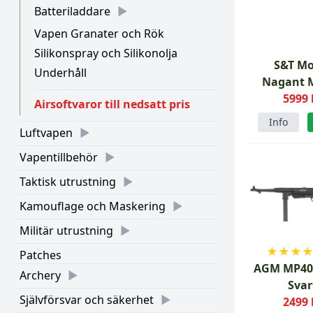
Batteriladdare
Vapen Granater och Rök
Silikonspray och Silikonolja
S&T Mo
Underhåll
Nagant 
5999 
Airsoftvaror till nedsatt pris
Info
Luftvapen
Vapentillbehör
Taktisk utrustning
Kamouflage och Maskering
Militär utrustning
★
★
★
Patches
AGM MP40 
Archery
Svar
Självförsvar och säkerhet
2499 