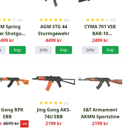
★
★
★
★
★
★
★
★
★
★
★
★
★
★
(1)
(1)
(1)
M Spring
AGM STG 44
CYMA 701 VSR
er Shotgun
Sturmgewehr
BAR-10
499 kr
Short
4499 kr
Uppgraderad
2499 kr
M170
o
Köp
Info
Köp
Info
Köp
★
★
★
★
★
(1)
g Gong RPK
Jing Gong AKS-
S&T Armament
EBB
74U EBB
AKMN Sportsline
r
4699 kr
2199 kr
2199 kr
-9%