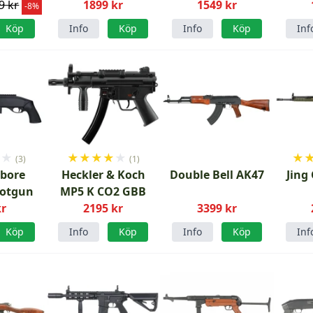
9 kr
1899 kr
1549 kr
-8%
Köp
Info
Köp
Info
Köp
Inf
★
★
★
★
★
★
★
★
(3)
(1)
bore
Heckler & Koch
Double Bell AK47
Jing
hotgun
MP5 K CO2 GBB
kr
2195 kr
3399 kr
Köp
Info
Köp
Info
Köp
Inf