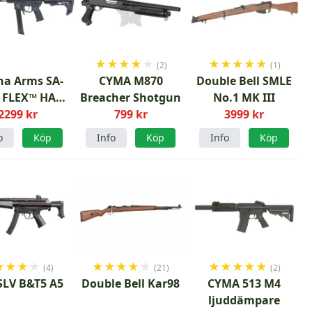
★
★
★
★
★
★
★
★
★
★
(2)
(1)
na Arms SA-
CYMA M870
Double Bell SMLE
 FLEX™ HAL
Breacher Shotgun
No.1 MK III
Gen.2 AR-9
2299 kr
799 kr
3999 kr
rsoftgevär
o
Köp
Info
Köp
Info
Köp
★
★
★
★
★
★
★
★
★
★
★
★
★
★
(4)
(21)
(2)
SLV B&T5 A5
Double Bell Kar98
CYMA 513 M4
ljuddämpare