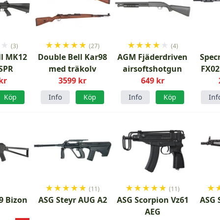
★
★
★
★
★
★
★
★
★
★
★
★
(3)
(27)
(4)
ll MK12
Double Bell Kar98
AGM Fjäderdriven
Spec
SPR
med träkolv
airsoftshotgun
FX02
kr
3599 kr
649 kr
ETU 
ai
Köp
Info
Köp
Info
Köp
Inf
★
★
★
★
★
★
★
★
★
★
★
(11)
(11)
9 Bizon
ASG Steyr AUG A2
ASG Scorpion Vz61
ASG 
AEG