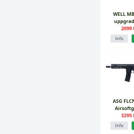
WELL M
uppgrad
airsofts
2099 
Info
ASG FLCN
Airsoft
3295 
Info