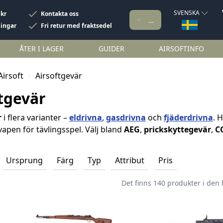
SVENSKA
 kr
Kontakta oss
ningar
Fri retur med fraktsedel
ÅTER I LAGER
GUIDER
AIRSOFTINFO
Airsoft
Airsoftgevär
tgevär
r
i flera varianter –
eldrivna
,
gasdrivna
och
fjäderdrivna
. 
apen för tävlingsspel. Välj bland
AEG
,
prickskyttegevär
,
C
Ursprung
Färg
Typ
Attribut
Pris
Det finns 140 produkter i den 