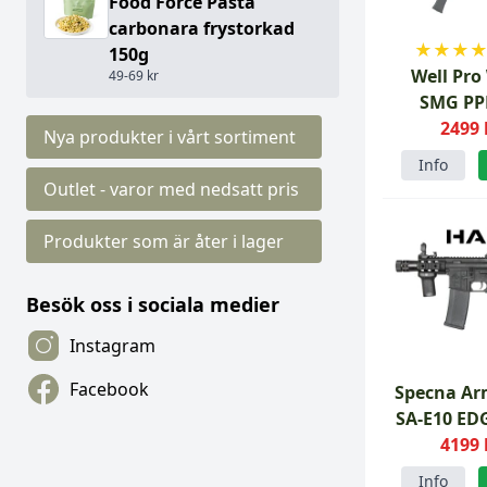
Food Force Pasta
carbonara frystorkad
★
★
★
150g
Well Pro
49-69 kr
SMG PP
2499 
Nya produkter i vårt sortiment
Info
Outlet - varor med nedsatt pris
Produkter som är åter i lager
Besök oss i sociala medier
Instagram
Facebook
Specna Ar
SA-E10 ED
4199 
HAL
Info