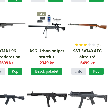
Paket
★
★
★
★
★
(1)
YMA L96
ASG Urban sniper
S&T SVT40 AEG
aderat bolt
startkit
äkta trä
2699 kr
action
airsoftsniper
2349 kr
airsoftgevär
6499 kr
rsoftgevär
o
Köp
Besök paketet
Info
Köp