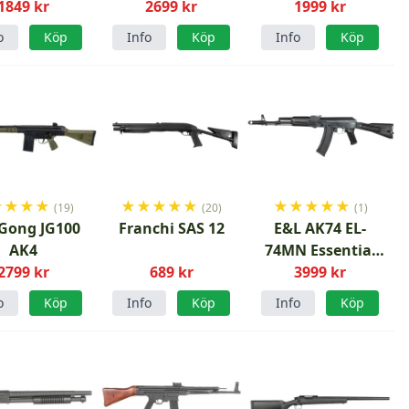
1849 kr
2699 kr
1999 kr
o
Köp
Info
Köp
Info
Köp
★
★
★
★
★
★
★
★
★
★
★
★
★
★
(19)
(20)
(1)
 Gong JG100
Franchi SAS 12
E&L AK74 EL-
AK4
74MN Essential
2799 kr
689 kr
med mosfet
3999 kr
o
Köp
Info
Köp
Info
Köp