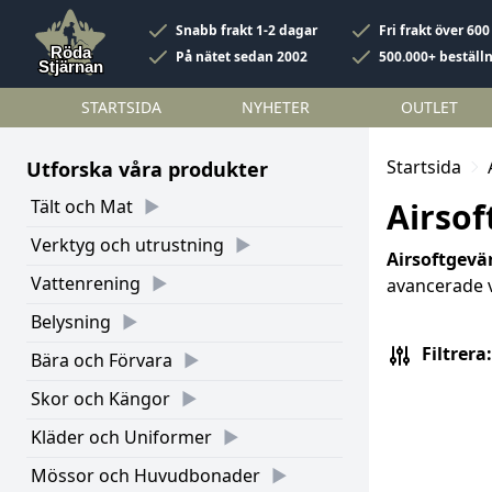
Snabb frakt 1-2 dagar
Fri frakt över 600
På nätet sedan 2002
500.000+ beställ
STARTSIDA
NYHETER
OUTLET
Startsida
Utforska våra produkter
Tält och Mat
Airsof
Verktyg och utrustning
Airsoftgevä
Vattenrening
avancerade v
Belysning
Filtrera:
Bära och Förvara
Skor och Kängor
Kläder och Uniformer
Mössor och Huvudbonader