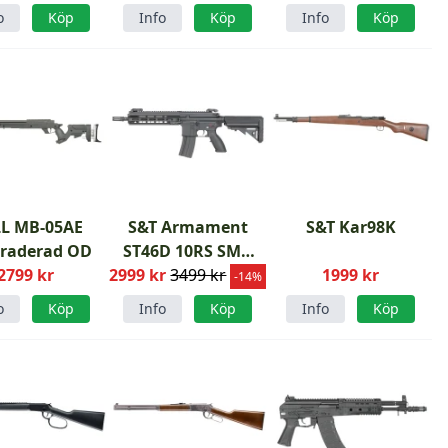
o
Köp
Info
Köp
Info
Köp
L MB-05AE
S&T Armament
S&T Kar98K
raderad OD
ST46D 10RS SMR
2799 kr
2999 kr
Gen3
3499 kr
1999 kr
-14%
o
Köp
Info
Köp
Info
Köp