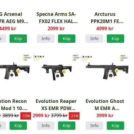
G Arsenal
Specna Arms SA-
Arcturus
7R AEG M95
FX02 FLEX HAL
PPK20M1 FE
rsoftgevär
4499 kr
ETU SMG airsoft
2099 kr
Airsoftgevär
4999 kr
o
Köp
Info
Köp
Info
Köp
ution Recon
Evolution Reaper
Evolution Ghost
Mod 1 10.8"
XS EMR PDW
M EMR A
r
ntech ETS II
3899 kr
2999 kr
Carbontech ETS II
3799 kr
Carbontech ETS II
3999 kr
-15%
-21%
o
Köp
Info
Köp
Info
Köp