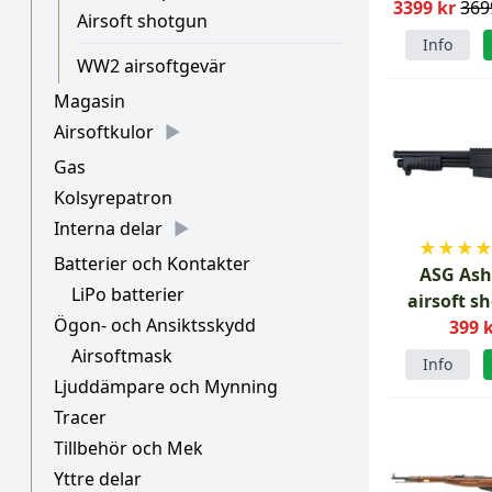
3399 kr
369
Airsoft shotgun
Info
WW2 airsoftgevär
Magasin
Airsoftkulor
Gas
Kolsyrepatron
Interna delar
★
★
★
Batterier och Kontakter
ASG Ash
LiPo batterier
airsoft s
Ögon- och Ansiktsskydd
399 
Airsoftmask
Info
Ljuddämpare och Mynning
Tracer
Tillbehör och Mek
Yttre delar