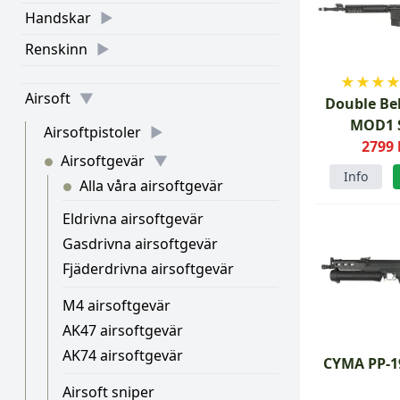
Handskar
Renskinn
★
★
★
Airsoft
Double Be
MOD1 
Airsoftpistoler
2799 
Airsoftgevär
●
Info
Alla våra airsoftgevär
●
Eldrivna airsoftgevär
Gasdrivna airsoftgevär
Fjäderdrivna airsoftgevär
M4 airsoftgevär
AK47 airsoftgevär
AK74 airsoftgevär
CYMA PP-1
Airsoft sniper