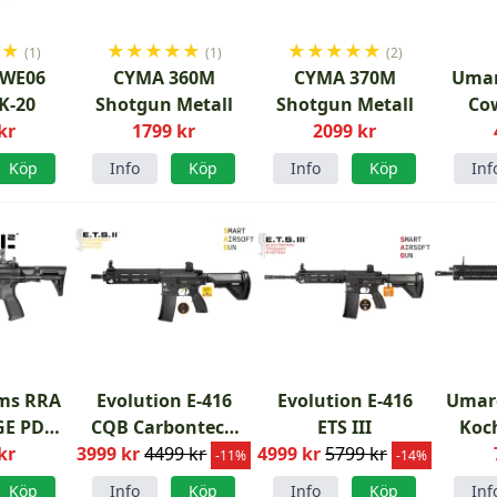
★
★
★
★
★
★
★
★
★
★
★
★
(1)
(1)
(2)
 WE06
CYMA 360M
CYMA 370M
Umar
K-20
Shotgun Metall
Shotgun Metall
Cow
kr
1799 kr
2099 kr
Ren
Köp
Info
Köp
Info
Köp
Inf
ms RRA
Evolution E-416
Evolution E-416
Umare
GE PDW
CQB Carbontech
ETS III
Koc
kr
2
3999 kr
ETS II
4499 kr
4999 kr
5799 kr
-11%
-14%
Köp
Info
Köp
Info
Köp
Inf