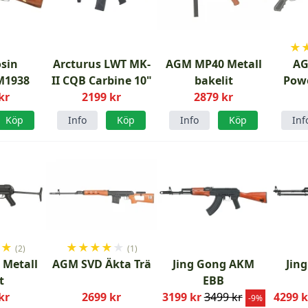
★
sin
Arcturus LWT MK-
AGM MP40 Metall
AG
M1938
II CQB Carbine 10"
bakelit
Pow
kr
2199 kr
2879 kr
Köp
Info
Köp
Info
Köp
Inf
★
★
★
★
★
★
★
(2)
(1)
Metall
AGM SVD Äkta Trä
Jing Gong AKM
Jin
t
EBB
kr
2699 kr
3199 kr
3499 kr
4299 k
-9%