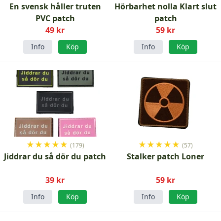
En svensk håller truten
Hörbarhet nolla Klart slut
PVC patch
patch
49 kr
59 kr
Info
Köp
Info
Köp
★
★
★
★
★
★
★
★
★
★
(179)
(57)
Jiddrar du så dör du patch
Stalker patch Loner
39 kr
59 kr
Info
Köp
Info
Köp