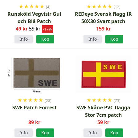
★
★
★
★
★
★
★
★
★
★
(4)
(12)
Runsköld Vegvisir Gul
REDeye Svensk flagg IR
och Blå Patch
50X30 Svart patch
49 kr
59 kr
159 kr
-17%
Info
Köp
Info
Köp
★
★
★
★
★
★
★
★
★
★
(28)
(73)
SWE Patch Forrest
SWE Skåne PVC flagga
Stor 7cm patch
89 kr
59 kr
Info
Köp
Info
Köp