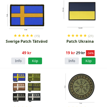
★
★
★
★
★
★
★
★
★
★
(15)
(21)
Sverige Patch Tätvävd
Patch Ukraina
49 kr
19 kr
29 kr
-34%
Info
Köp
Info
Köp