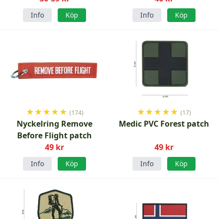
Info
Köp
Info
Köp
★
★
★
★
★
★
★
★
★
★
(174)
(17)
Nyckelring Remove
Medic PVC Forest patch
Before Flight patch
49 kr
49 kr
Info
Köp
Info
Köp