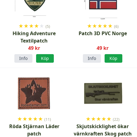
★
★
★
★
★
★
★
★
★
★
(5)
(6)
Hiking Adventure
Patch 3D PVC Norge
Textilpatch
49 kr
49 kr
Info
Köp
Info
Köp
★
★
★
★
★
★
★
★
★
★
(11)
(22)
Röda Stjärnan Läder
Skjutskicklighet ökar
patch
värnkraften Skog patch