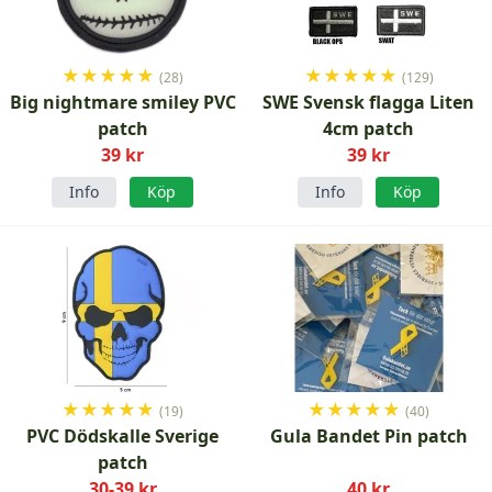
★
★
★
★
★
★
★
★
★
★
(28)
(129)
Big nightmare smiley PVC
SWE Svensk flagga Liten
patch
4cm patch
39 kr
39 kr
Info
Köp
Info
Köp
★
★
★
★
★
★
★
★
★
★
(19)
(40)
PVC Dödskalle Sverige
Gula Bandet Pin patch
patch
30-39 kr
40 kr