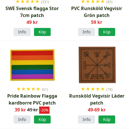
★
★
★
★
★
★
★
★
★
★
(331)
(85)
SWE Svensk flagga Stor
PVC Runsköld Vegvisir
7cm patch
Grön patch
49 kr
59 kr
Info
Köp
Info
Köp
★
★
★
★
★
★
★
★
★
★
(61)
(78)
Pride Rainbow Flagga
Runsköld Vegvisir Läder
kardborre PVC patch
patch
39 kr
49 kr
49-69 kr
-20%
Info
Köp
Info
Köp