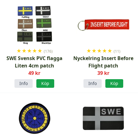
★
★
★
★
★
★
★
★
★
★
(176)
(11)
SWE Svensk PVC flagga
Nyckelring Insert Before
Liten 4cm patch
Flight patch
49 kr
39 kr
Info
Köp
Info
Köp