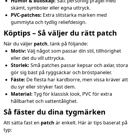
Humor & budskap:
Sätt personlig prägel med
skämt, symboler eller egna uttryck.
PVC-patches:
Extra slitstarka märken med
gummiyta och tydlig reliefdesign.
Köptips – Så väljer du rätt patch
När du väljer
patch
, tänk på följande:
Motiv:
Välj något som passar din stil, tillhörighet
eller det du vill uttrycka.
Storlek:
Små patches passar kepsar och axlar, stora
gör sig bäst på ryggsäckar och bröstpaneler.
Fäste:
De flesta har kardborre, men vissa kräver att
du syr eller stryker fast dem.
Material:
Tyg för klassisk look, PVC för extra
hållbarhet och vattentålighet.
Så fäster du dina tygmärken
Att sätta fast en
patch
är enkelt. Här är tips baserat på
typ: