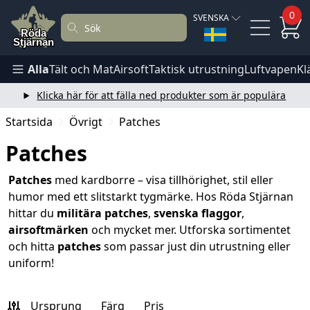
0
SVENSKA
Alla
Tält och Mat
Airsoft
Taktisk utrustning
Luftvapen
Kl
Klicka här för att fälla ned produkter som är populära
Startsida
Övrigt
Patches
Patches
Patches
med kardborre – visa tillhörighet, stil eller
humor med ett slitstarkt tygmärke. Hos Röda Stjärnan
hittar du
militära patches
,
svenska flaggor
,
airsoftmärken
och mycket mer. Utforska sortimentet
och hitta
patches
som passar just din utrustning eller
uniform!
Ursprung
Färg
Pris