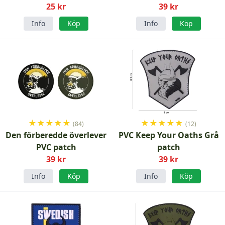
25 kr
39 kr
Info
Köp
Info
Köp
★
★
★
★
★
★
★
★
★
★
(84)
(12)
Den förberedde överlever
PVC Keep Your Oaths Grå
PVC patch
patch
39 kr
39 kr
Info
Köp
Info
Köp