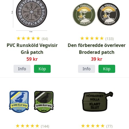
★
★
★
★
★
★
★
★
★
★
(64)
(133)
PVC Runsköld Vegvisir
Den förberedde överlever
Grå patch
Broderad patch
59 kr
39 kr
Info
Köp
Info
Köp
★
★
★
★
★
★
★
★
★
★
(144)
(77)