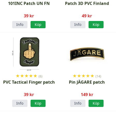
101INC Patch UN FN
Patch 3D PVC Finland
39 kr
49 kr
Info
Köp
Info
Köp
★
★
★
★
★
★
★
★
★
★
(6)
(14)
PVC Tactical Finger patch
Pin JÄGARE patch
39 kr
149 kr
Info
Köp
Info
Köp