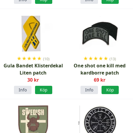
★
★
★
★
★
★
★
★
★
★
(10)
(13)
Gula Bandet Klisterdekal
One shot one kill med
Liten patch
kardborre patch
30 kr
69 kr
Info
Köp
Info
Köp