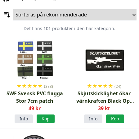
Det finns 101 produkter i den här kategorin.
★
★
★
★
★
★
★
★
★
★
(388)
(24)
SWE Svensk PVC flagga
Skjutskicklighet ökar
Stor 7cm patch
värnkraften Black Ops
49 kr
patch
39 kr
Info
Köp
Info
Köp