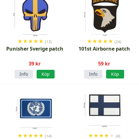
★
★
★
★
★
★
★
★
★
★
(13)
(24)
Punisher Sverige patch
101st Airborne patch
39 kr
59 kr
Info
Köp
Info
Köp
★
★
★
★
★
★
★
★
★
★
(14)
(4)