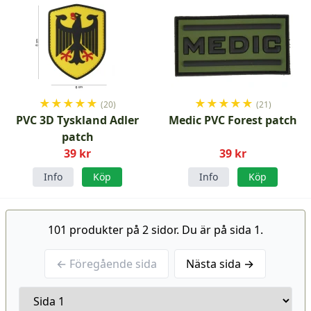
★
★
★
★
★
★
★
★
★
★
(20)
(21)
PVC 3D Tyskland Adler
Medic PVC Forest patch
patch
39 kr
39 kr
Info
Köp
Info
Köp
101 produkter på 2 sidor. Du är på sida 1.
← Föregående sida
Nästa sida →