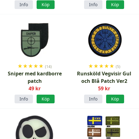
Info
Köp
Info
Köp
★
★
★
★
★
★
★
★
★
★
(14)
(5)
Sniper med kardborre
Runsköld Vegvisir Gul
patch
och Blå Patch Ver2
49 kr
59 kr
Info
Köp
Info
Köp