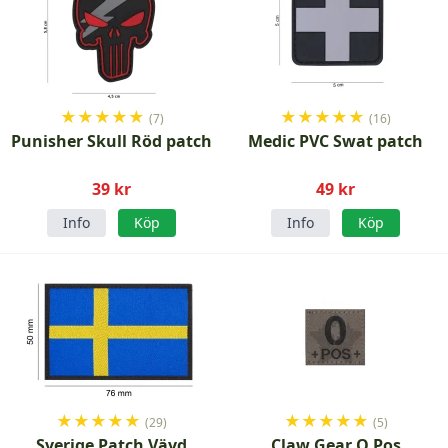
★
★
★
★
★
★
★
★
★
★
(7)
(16)
Punisher Skull Röd patch
Medic PVC Swat patch
39 kr
49 kr
Info
Köp
Info
Köp
★
★
★
★
★
★
★
★
★
★
(29)
(5)
Sverige Patch Vävd
Claw Gear O Pos