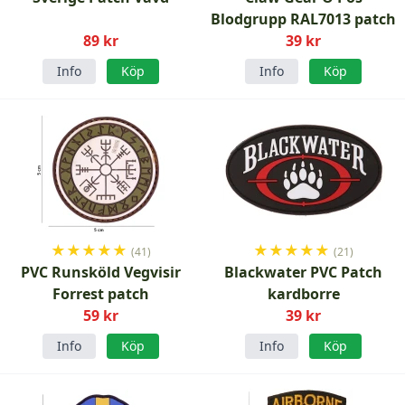
Blodgrupp RAL7013 patch
89 kr
39 kr
Info
Köp
Info
Köp
★
★
★
★
★
★
★
★
★
★
(41)
(21)
PVC Runsköld Vegvisir
Blackwater PVC Patch
Forrest patch
kardborre
59 kr
39 kr
Info
Köp
Info
Köp