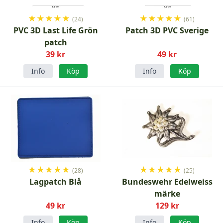
★
★
★
★
★
★
★
★
★
★
(24)
(61)
PVC 3D Last Life Grön
Patch 3D PVC Sverige
patch
39 kr
49 kr
Info
Köp
Info
Köp
★
★
★
★
★
★
★
★
★
★
(28)
(25)
Lagpatch Blå
Bundeswehr Edelweiss
märke
49 kr
129 kr
Info
Köp
Info
Köp