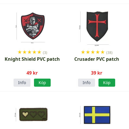
★
★
★
★
★
★
★
★
★
★
(3)
(38)
Knight Shield PVC patch
Crusader PVC patch
49 kr
39 kr
Info
Köp
Info
Köp