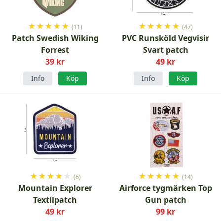
★
★
★
★
★
★
★
★
★
★
(11)
(47)
Patch Swedish Wiking
PVC Runsköld Vegvisir
Forrest
Svart patch
39 kr
49 kr
Info
Köp
Info
Köp
★
★
★
★
★
★
★
★
★
★
(6)
(14)
Mountain Explorer
Airforce tygmärken Top
Textilpatch
Gun patch
49 kr
99 kr