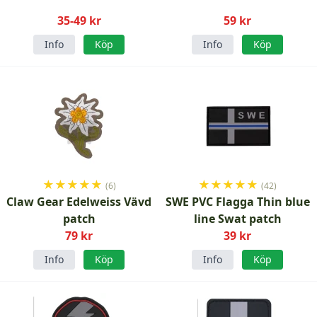
35-49 kr
59 kr
Info
Köp
Info
Köp
★
★
★
★
★
★
★
★
★
★
(6)
(42)
Claw Gear Edelweiss Vävd
SWE PVC Flagga Thin blue
patch
line Swat patch
79 kr
39 kr
Info
Köp
Info
Köp