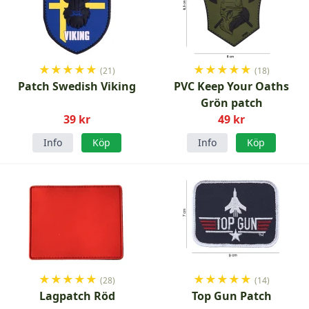
★
★
★
★
★
★
★
★
★
★
(21)
(18)
Patch Swedish Viking
PVC Keep Your Oaths
Grön patch
39 kr
49 kr
Info
Köp
Info
Köp
★
★
★
★
★
★
★
★
★
★
(28)
(14)
Lagpatch Röd
Top Gun Patch