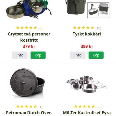
★
★
★
★
★
★
★
★
★
★
(6)
(10)
Grytset två personer
Tyskt kokkärl
Rostfritt
379 kr
399 kr
Info
Köp
Info
Köp
★
★
★
★
★
★
★
★
★
★
(1)
(2)
Petromax Dutch Oven
Mil-Tec Kastrullset Fyra