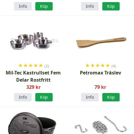
Info
Köp
Info
Köp
★
★
★
★
★
★
★
★
★
★
(2)
(4)
Mil-Tec Kastrullset Fem
Petromax Träslev
Delar Rostfritt
329 kr
79 kr
Info
Köp
Info
Köp