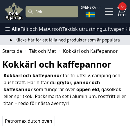
0
SVENSKA
Alla
Tält och Mat
Airsoft
Taktisk utrustning
Luftvapen
Kl
Klicka här för att fälla ned produkter som är populära
Startsida
Tält och Mat
Kokkärl och Kaffepannor
Kokkärl och kaffepannor
Kokkärl och kaffepannor
för friluftsliv, camping och
bushcraft. Här hittar du
grytor, pannor och
kaffekannor
som fungerar över
öppen eld
, gasolkök
eller spritkök. Packsmarta set i aluminium, rostfritt eller
titan – redo för nästa äventyr!
Petromax dutch oven