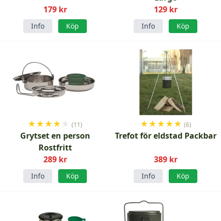
179 kr
129 kr
Info
Köp
Info
Köp
★
★
★
★
★
★
★
★
★
★
(11)
(6)
Grytset en person
Trefot för eldstad Packbar
Rostfritt
289 kr
389 kr
Info
Köp
Info
Köp