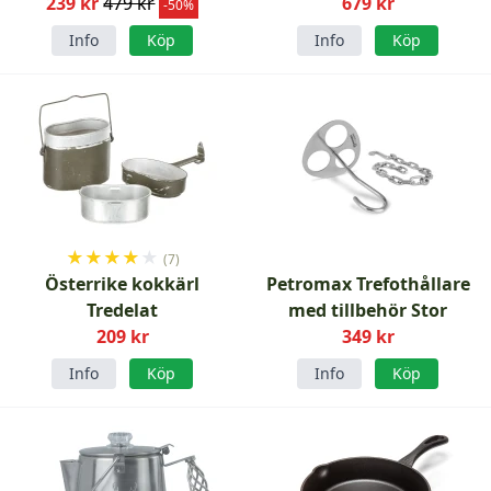
239 kr
479 kr
679 kr
-50%
Info
Köp
Info
Köp
★
★
★
★
★
(7)
Österrike kokkärl
Petromax Trefothållare
Tredelat
med tillbehör Stor
209 kr
349 kr
Info
Köp
Info
Köp