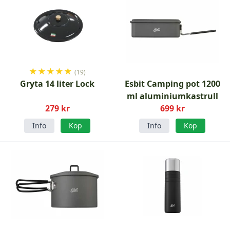
★
★
★
★
★
(19)
Gryta 14 liter Lock
Esbit Camping pot 1200
ml aluminiumkastrull
279 kr
699 kr
Info
Köp
Info
Köp