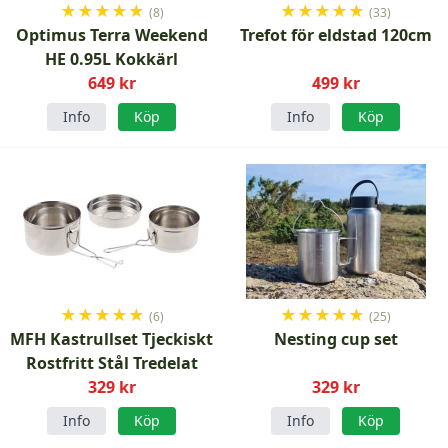
★
★
★
★
★
★
★
★
★
★
(8)
(33)
Optimus Terra Weekend
Trefot för eldstad 120cm
HE 0.95L Kokkärl
649 kr
499 kr
Info
Köp
Info
Köp
★
★
★
★
★
★
★
★
★
★
(6)
(25)
MFH Kastrullset Tjeckiskt
Nesting cup set
Rostfritt Stål Tredelat
329 kr
329 kr
Info
Köp
Info
Köp