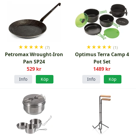
★
★
★
★
★
★
★
★
★
★
(7)
(1)
Petromax Wrought-Iron
Optimus Terra Camp 4
Pan SP24
Pot Set
529 kr
1489 kr
Info
Köp
Info
Köp