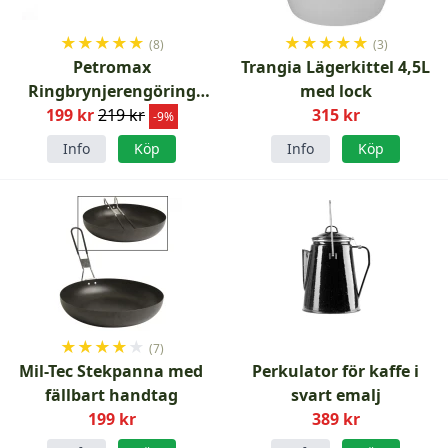
★
★
★
★
★
★
★
★
★
★
(8)
(3)
Petromax
Trangia Lägerkittel 4,5L
Ringbrynjerengöring
med lock
199 kr
Gjutjärn
219 kr
315 kr
-9%
Info
Köp
Info
Köp
★
★
★
★
★
(7)
Mil-Tec Stekpanna med
Perkulator för kaffe i
fällbart handtag
svart emalj
199 kr
389 kr