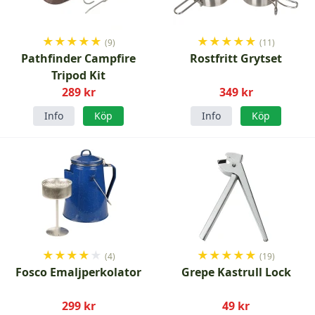
★
★
★
★
★
★
★
★
★
★
(9)
(11)
Pathfinder Campfire
Rostfritt Grytset
Tripod Kit
289 kr
349 kr
Info
Köp
Info
Köp
★
★
★
★
★
★
★
★
★
★
(4)
(19)
Fosco Emaljperkolator
Grepe Kastrull Lock
299 kr
49 kr