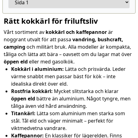
Rätt kokkärl för friluftsliv
Vårt sortiment av
kokkärl och kaffepannor
är
noggrant utvalt för att passa
vandring, bushcraft,
camping
och militärt bruk. Alla modeller är kompakta,
tåliga och lätta att bära – oavsett om du lagar mat över
öppen eld
eller med gasolkök.
Kokkärl i aluminium:
Lätta och prisvärda. Leder
värme snabbt men passar bäst för kök – inte
idealiska direkt över eld.
Rostfria kokkärl:
Mycket slitstarka och klarar
öppen eld
bättre än aluminium. Något tyngre, men
tåliga även vid hård användning.
Titankärl:
Lätta som aluminium men starka som
stål. Tål eld och väger minimalt – perfekt för
viktmedvetna vandrare.
Kaffepannor:
En klassiker för lägerelden. Finns