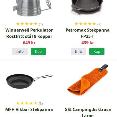
★
★
★
★
★
★
★
★
★
★
(1)
(2)
Winnerwell Perkulator
Petromax Stekpanna
Rostfritt stål 9 koppar
FP25-T
649 kr
439 kr
Info
Köp
Info
Köp
★
★
★
★
★
(3)
MFH Vikbar Stekpanna
GSI Campingdisktrasa
Large