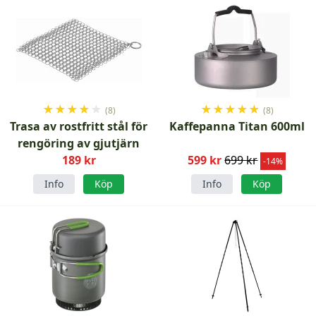
★
★
★
★
★
★
★
★
★
★
(8)
(8)
Trasa av rostfritt stål för
Kaffepanna Titan 600ml
rengöring av gjutjärn
189 kr
599 kr
699 kr
-14%
Info
Köp
Info
Köp