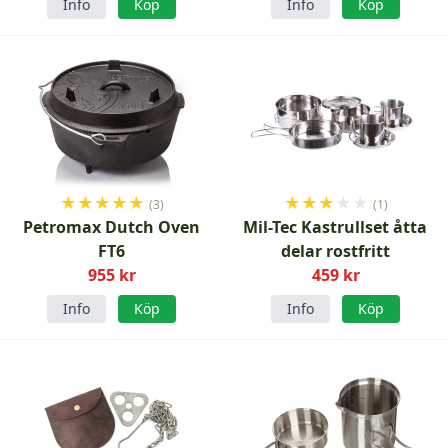
Info
Köp
Info
Köp
★
★
★
★
★
★
★
★
★
★
(3)
(1)
Petromax Dutch Oven
Mil-Tec Kastrullset åtta
FT6
delar rostfritt
955 kr
459 kr
Info
Köp
Info
Köp