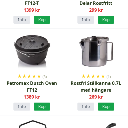
FT12-T
Delar Rostfritt
1399 kr
299 kr
Info
Köp
Info
Köp
★
★
★
★
★
★
★
★
★
★
(3)
(1)
Petromax Dutch Oven
Rostfri Stålkanna 0.7L
FT12
med hängare
1389 kr
269 kr
Info
Köp
Info
Köp