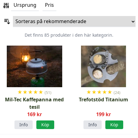
Ursprung
Pris
Det finns 85 produkter i den här kategorin.
★
★
★
★
★
★
★
★
★
★
(51)
(24)
Mil-Tec Kaffepanna med
Trefotstöd Titanium
tesil
169 kr
199 kr
Info
Köp
Info
Köp