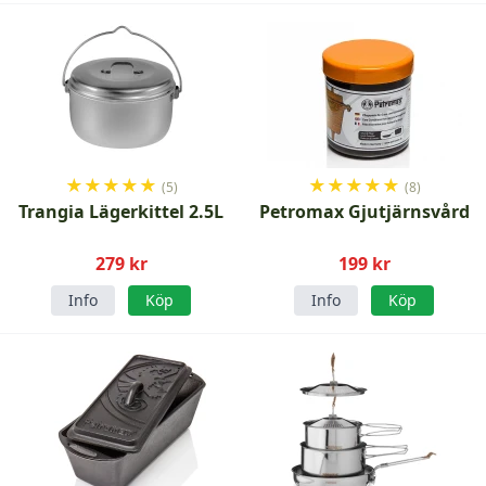
★
★
★
★
★
★
★
★
★
★
(5)
(8)
Trangia Lägerkittel 2.5L
Petromax Gjutjärnsvård
279 kr
199 kr
Info
Köp
Info
Köp