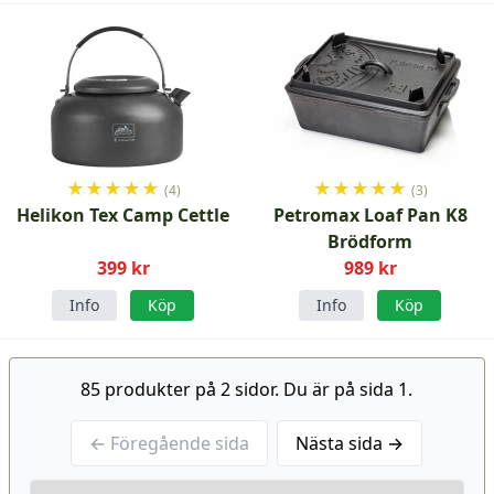
★
★
★
★
★
★
★
★
★
★
(4)
(3)
Helikon Tex Camp Cettle
Petromax Loaf Pan K8
Brödform
399 kr
989 kr
Info
Köp
Info
Köp
85 produkter på 2 sidor. Du är på sida 1.
← Föregående sida
Nästa sida →