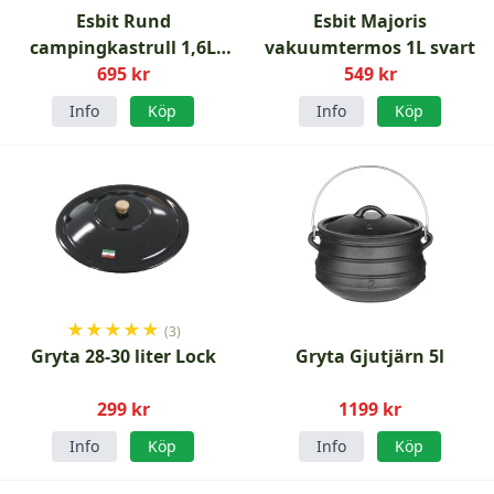
Esbit Rund
Esbit Majoris
campingkastrull 1,6L
vakuumtermos 1L svart
aluminium
695 kr
549 kr
Info
Köp
Info
Köp
★
★
★
★
★
(3)
Gryta 28-30 liter Lock
Gryta Gjutjärn 5l
299 kr
1199 kr
Info
Köp
Info
Köp