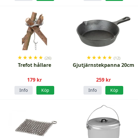
★
★
★
★
★
★
★
★
★
★
(26)
(12)
Trefot hållare
Gjutjärnstekpanna 20cm
179 kr
259 kr
Info
Köp
Info
Köp