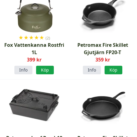
★
★
★
★
★
(2)
Fox Vattenkanna Rostfri
Petromax Fire Skillet
1L
Gjutjärn FP20-T
399 kr
359 kr
Info
Köp
Info
Köp