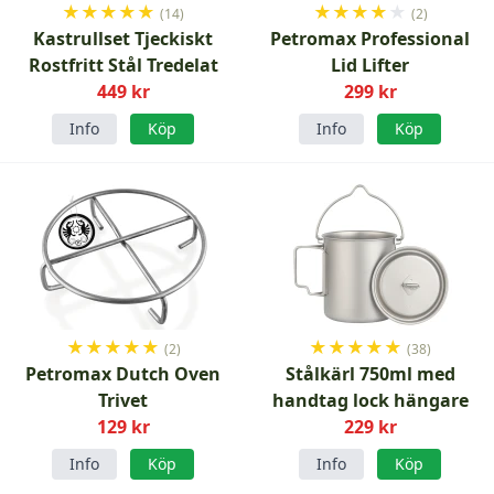
★
★
★
★
★
★
★
★
★
★
(14)
(2)
Kastrullset Tjeckiskt
Petromax Professional
Rostfritt Stål Tredelat
Lid Lifter
449 kr
299 kr
Info
Köp
Info
Köp
★
★
★
★
★
★
★
★
★
★
(2)
(38)
Petromax Dutch Oven
Stålkärl 750ml med
Trivet
handtag lock hängare
129 kr
229 kr
Info
Köp
Info
Köp