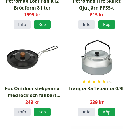
Petromax Loaf Pan k12
Petromax Fire Skillet
Brödform 8 liter
Gjutjärn FP35-t
1595 kr
615 kr
Info
Köp
Info
Köp
★
★
★
★
★
(8)
Fox Outdoor stekpanna
Trangia Kaffepanna 0.9L
med lock och fällbart
handtag
249 kr
239 kr
Info
Köp
Info
Köp