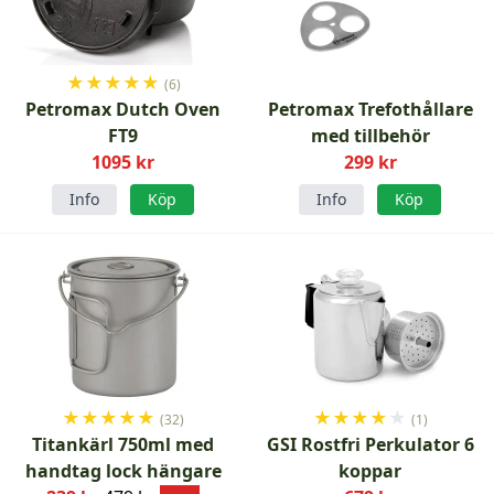
★
★
★
★
★
(6)
Petromax Dutch Oven
Petromax Trefothållare
FT9
med tillbehör
1095 kr
299 kr
Info
Köp
Info
Köp
★
★
★
★
★
★
★
★
★
★
(32)
(1)
Titankärl 750ml med
GSI Rostfri Perkulator 6
handtag lock hängare
koppar