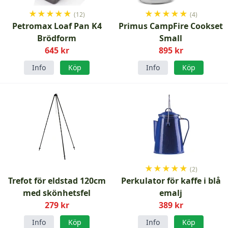
★
★
★
★
★
★
★
★
★
★
(12)
(4)
Petromax Loaf Pan K4
Primus CampFire Cookset
Brödform
Small
645 kr
895 kr
Info
Köp
Info
Köp
★
★
★
★
★
(2)
Trefot för eldstad 120cm
Perkulator för kaffe i blå
med skönhetsfel
emalj
279 kr
389 kr
Info
Köp
Info
Köp