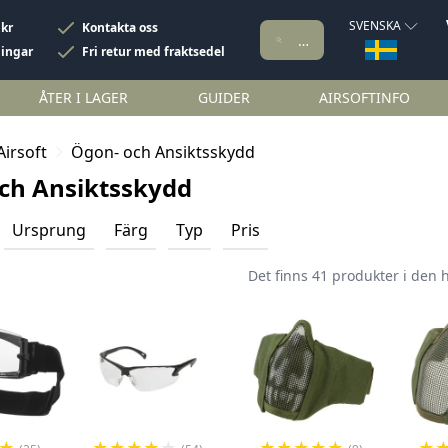
SVENSKA
 kr
Kontakta oss
ningar
Fri retur med fraktsedel
ÅTER I LAGER
GUIDER
AIRSOFTINFO
Airsoft
Ögon- och Ansiktsskydd
ch Ansiktsskydd
Ursprung
Färg
Typ
Pris
Det finns 41 produkter i den 
★
★
★
★
★
★
★
★
★
★
★
★