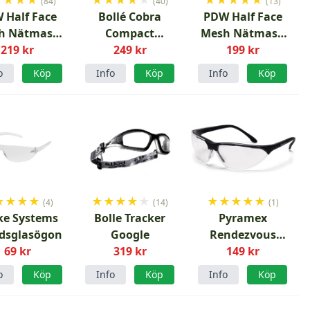
(84)
(40)
(13)
 Half Face
Bollé Cobra
PDW Half Face
h Nätmask
Compact
Mesh Nätmask
219 kr
OD
Skyddsglasögon
249 kr
Forest FG
199 kr
o
Köp
Info
Köp
Info
Köp
★
★
★
★
★
★
★
★
★
★
★
★
★
★
(4)
(14)
(1)
ike Systems
Bolle Tracker
Pyramex
dsglasögon
Google
Rendezvous
69 kr
319 kr
skyddsglasögon
149 kr
med klar lins
o
Köp
Info
Köp
Info
Köp