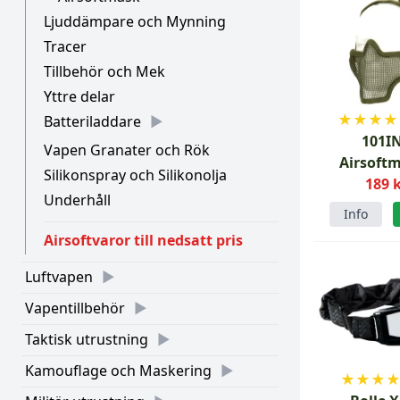
Ljuddämpare och Mynning
Tracer
Tillbehör och Mek
Yttre delar
★
★
★
★
Batteriladdare
101I
Vapen Granater och Rök
Airsoftm
Silikonspray och Silikonolja
metall 
189 
Underhåll
Info
Airsoftvaror till nedsatt pris
Luftvapen
Vapentillbehör
Taktisk utrustning
Kamouflage och Maskering
★
★
★