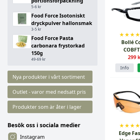
portionsförpackning
5-6 kr
Food Force Isotoniskt
dryckpulver hallonsmak
3-5 kr
★
★
★
Food Force Pasta
Bollé C
carbonara frystorkad
COBFT
150g
299 
49-69 kr
Info
Nya produkter i vårt sortiment
Outlet - varor med nedsatt pris
Produkter som är åter i lager
Besök oss i sociala medier
★
★
★
Edge Fas
Instagram