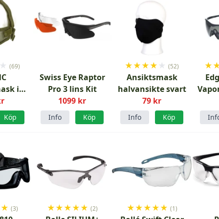
★
★
★
★
★
★
★
(69)
(52)
NC
Swiss Eye Raptor
Ansiktsmask
Edg
ask i
Pro 3 lins Kit
halvansikte svart
Vapor
grön
kr
1099 kr
79 kr
Köp
Info
Köp
Info
Köp
Inf
★
★
★
★
★
★
★
★
★
★
★
★
(3)
(2)
(1)