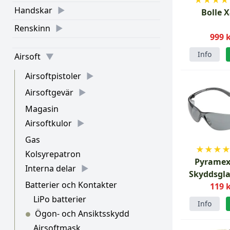
Handskar
Bolle 
Renskinn
999 
Info
Airsoft
Airsoftpistoler
Airsoftgevär
Magasin
Airsoftkulor
Gas
★
★
★
Kolsyrepatron
Pyramex
Interna delar
Skyddsgl
Batterier och Kontakter
119 
Grå
LiPo batterier
Info
Ögon- och Ansiktsskydd
●
Airsoftmask