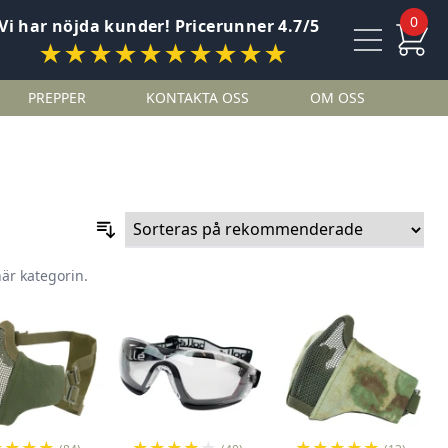
0
Vi har nöjda kunder! Pricerunner 4.7/5
★★★★★★★★★★
PREPPER
KONTAKTA OSS
OM OSS
här kategorin.
★
★
★
★
★
★
★
★
★
★
★
★
★
★