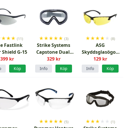
★
★
★
★
★
★
★
★
★
★
★
★
★
★
(11)
(3)
(8)
e Fastlink
Strike Systems
ASG
 Shield G-15
Capstone Dual-
Skyddsglasögon
399 kr
Lens Googles
329 kr
Gul Lins
129 kr
o
Köp
Info
Köp
Info
Köp
★
★
★
★
★
★
★
★
★
★
(5)
(1)