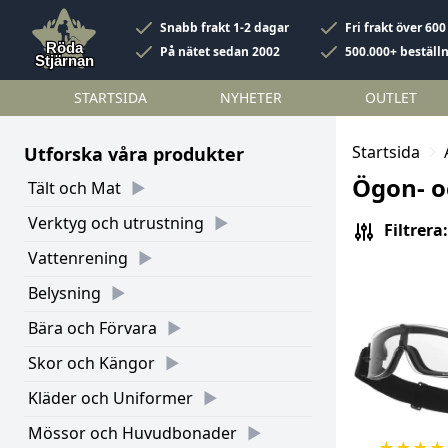
Snabb frakt 1-2 dagar
Fri frakt över 600
På nätet sedan 2002
500.000+ beställ
STARTSIDA
NYHETER
OUTLET
Startsida
Utforska våra produkter
Ögon- o
Tält och Mat
Verktyg och utrustning
Filtrera:
Vattenrening
Belysning
Bära och Förvara
Skor och Kängor
Kläder och Uniformer
Mössor och Huvudbonader
★
★
★
★