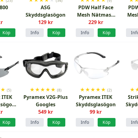
(25)
(54)
(9)
X800
ASG
PDW Half Face
PDW
Skyddsglasögon
Mesh Nätmask
Mes
kr
129 kr
Skull OD
229 kr
Köp
Info
Köp
Info
Köp
Inf
★
★
★
★
★
★
★
★
★
★
★
★
★
(5)
(8)
(2)
 ITEK
Pyramex V2G-Plus
Pyramex ITEK
Str
asögon
Googles
Skyddsglasögon
Skyd
kr
549 kr
99 kr
Köp
Info
Köp
Info
Köp
Inf