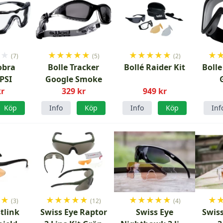
★
★
★
★
★
★
★
★
★
★
★
★
★
(7)
(5)
(2)
obra
Bolle Tracker
Bollé Raider Kit
Boll
PSI
Google Smoke
kr
329 kr
949 kr
Köp
Info
Köp
Info
Köp
Inf
★
★
★
★
★
★
★
★
★
★
★
★
★
(3)
(12)
(4)
tlink
Swiss Eye Raptor
Swiss Eye
Swis