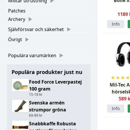
Bolle 
Militär utrustning
Patches
1189 
Archery
Info
Självförsvar och säkerhet
Övrigt
Populära varumärken
Populära produkter just nu
★
★
★
Food Force Leverpastej
Mil-Tec 
100 gram
hörsels
15-18 kr
Svar
589 
Svenska armén
Info
strumpor gröna
69-89 kr
Snabbkaffe Robusta