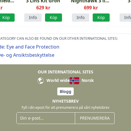
hield
3 Lins Kit Grön
Nighthawk 3 lins
3
 Eye
kr
629 kr
699 kr
Kit
Köp
Info
Köp
Info
Köp
Inf
ATEGORY CAN ALSO BE FOUND ON OUR OTHER INTERNATIONAL SITES:
e: Eye and Face Protection
e- og Ansiktsbeskyttelse
OUR INTERNATIONAL SITES
World wide
Norsk
Blogg
NYHETSBREV
Fyll i din epost för att prenumerera på vårt nyhetsbrev
PRENUMERERA