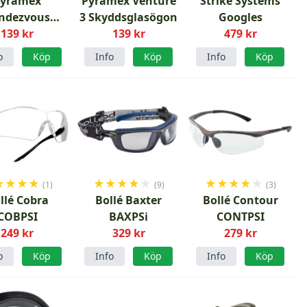
Pyramex
Pyramex Venture
Strike Systems
ndezvous
3 Skyddsglasögon
Googles
dsglasögon
139 kr
139 kr
479 kr
lar Lins
o
Köp
Info
Köp
Info
Köp
★
★
★
★
★
★
★
★
★
★
★
★
★
★
(1)
(9)
(3)
llé Cobra
Bollé Baxter
Bollé Contour
COBPSI
BAXPSi
CONTPSI
249 kr
329 kr
279 kr
o
Köp
Info
Köp
Info
Köp