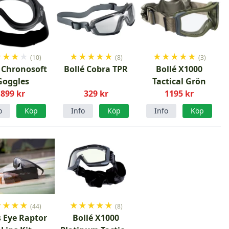
★
★
★
★
★
★
★
★
★
★
★
★
★
★
(10)
(8)
(3)
e Chronosoft
Bollé Cobra TPR
Bollé X1000
Goggles
Tactical Grön
899 kr
329 kr
1195 kr
o
Köp
Info
Köp
Info
Köp
★
★
★
★
★
★
★
★
★
(44)
(8)
s Eye Raptor
Bollé X1000