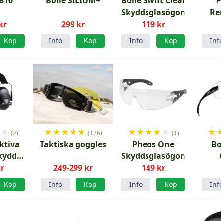
X810
Bolle SILIUM+
Bollé Swift Clear
Skyddsglasögon
Re
kr
299 kr
119 kr
Skyd
K
Köp
Info
Köp
Info
Köp
Inf
★
★
★
★
★
★
★
★
★
★
★
★
★
(2)
(176)
(1)
Aktiva
Taktiska goggles
Pheos One
Bo
kydd
Skyddsglasögon
ta
kr
249-299 kr
149 kr
Köp
Info
Köp
Info
Köp
Inf