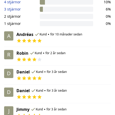
4 stjärnor
10%
3 stjärnor
6%
2 stjärnor
0%
1 stjärnor
0%
Andréas
•
Kund
för 10 månader sedan
A
Robin
•
Kund
för 2 år sedan
R
Daniel
•
Kund
för 3 år sedan
D
Daniel
•
Kund
för 3 år sedan
D
Jimmy
•
Kund
för 3 år sedan
J