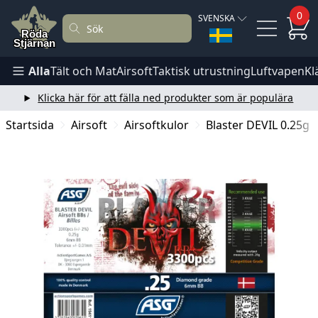
0
SVENSKA
Alla
Tält och Mat
Airsoft
Taktisk utrustning
Luftvapen
Kl
Klicka här för att fälla ned produkter som är populära
Startsida
Airsoft
Airsoftkulor
Blaster DEVIL 0.25g 